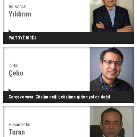
Ali Kemal
Yıldırım
PALTOYÊ DIRÊJ
Çetin
Çeko
Çerçeve yasa: Çözüm değil; çözüme giden yol da değil
Hüsamettin
Turan