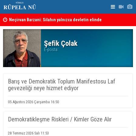
Neçirvan Barzani: Silahın yalnızca devletin elinde
Kürdistan 
toplanması kararı uygulanmalı
Şefik Çolak
E-posta:
Barış ve Demokratik Toplum Manifestosu Laf
gevezeliği neye hizmet ediyor
05 Ağustos 2026 Çarşamba 16:50
Demokratikleşme Riskleri / Kimler Göze Alır
28 Temmuz 2026 Salı 11:53