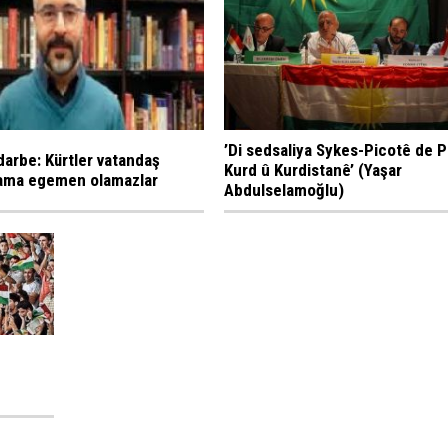
’Di sedsaliya Sykes-Picotê de P
 darbe: Kürtler vatandaş
Kurd û Kurdistanê’ (Yaşar
r ama egemen olamazlar
Abdulselamoğlu)