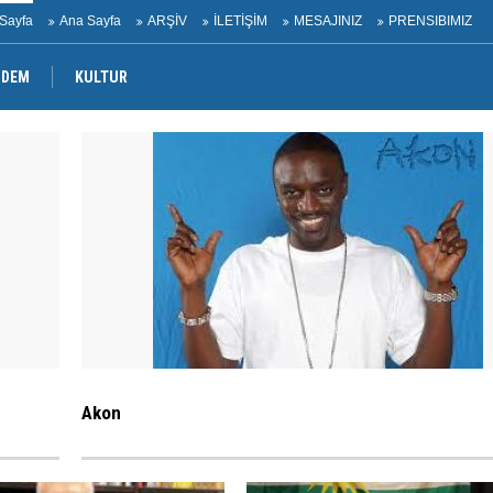
Sayfa
Ana Sayfa
ARŞİV
İLETİŞİM
MESAJINIZ
PRENSIBIMIZ
NDEM
KULTUR
Akon