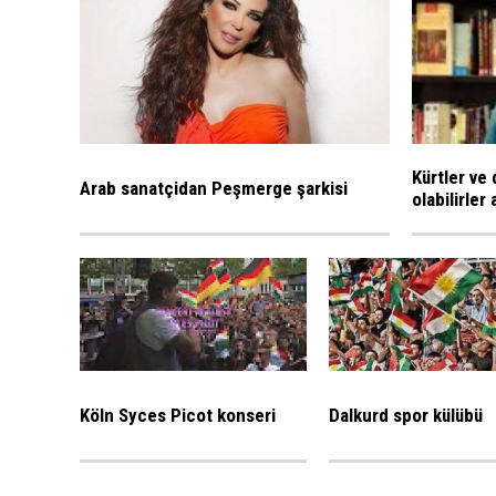
Kürtler ve
Arab sanatçidan Peşmerge şarkisi
olabilirle
Köln Syces Picot konseri
Dalkurd spor külübü