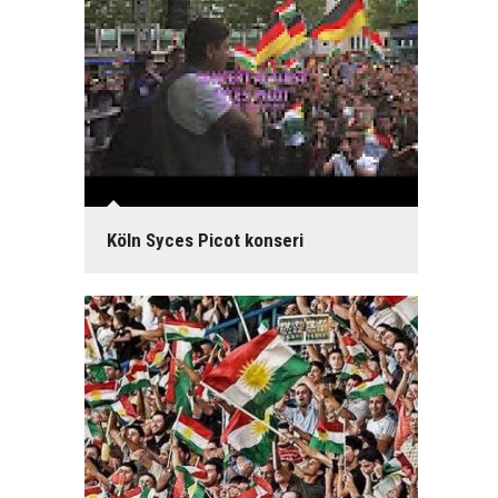
Köln Syces Picot konseri