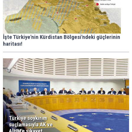
İşte Türkiye'nin Kürdistan Bölgesi'ndeki güçlerinin
haritası!
Türkiye soykırım
suçlamasıyla AK ve
AİHM'e şikayet