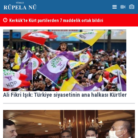
Kerkük’te Kürt partilerden 7 maddelik ortak bildiri
Irak: Silah
Ali Fikri Işık: Türkiye siyasetinin ana halkası Kürtler