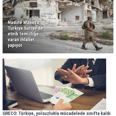
Nadine Maenza:
Türkiye Suriye’de
etnik temizliğe
varan ihlaller
yapıyor
GRECO: Türkiye, yolsuzlukla mücadelede sınıfta kaldı