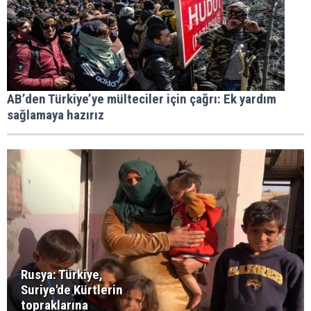
AB’den Türkiye’ye mülteciler için çağrı: Ek yardım
sağlamaya hazırız
Rusya: Türkiye,
Suriye'de Kürtlerin
topraklarına