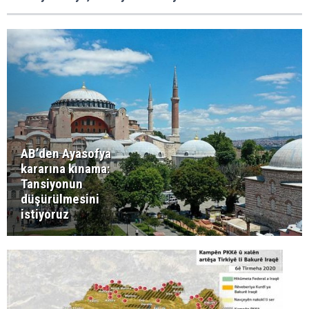
AB’den Ayasofya
kararına kınama:
Tansiyonun
düşürülmesini
istiyoruz