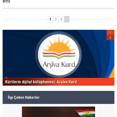
etti
1
2
3
Kürtlerin dijital kütüphanesi; Arşîva Kurd
İlgi Çeken Haberler