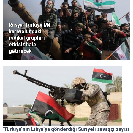
Rusya: Türkiye M4
karayolundaki
radikal grupları
etkisiz hale
getirecek
'Türkiye’nin Libya’ya gönderdiği Suriyeli savaşçı sayısı