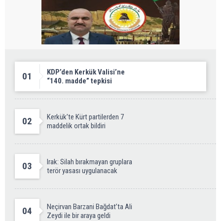
KDP’den Kerkük Valisi’ne
01
“140. madde” tepkisi
Kerkük’te Kürt partilerden 7
02
maddelik ortak bildiri
Irak: Silah bırakmayan gruplara
03
terör yasası uygulanacak
Neçirvan Barzani Bağdat’ta Ali
04
Zeydi ile bir araya geldi