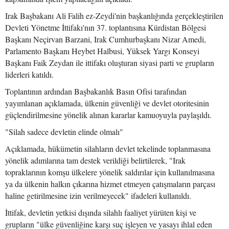
Irak Başbakanı Ali Falih ez-Zeydi'nin başkanlığında gerçekleştirilen
Devleti Yönetme İttifakı'nın 37. toplantısına Kürdistan Bölgesi
Başkanı Neçirvan Barzani, Irak Cumhurbaşkanı Nizar Amedi,
Parlamento Başkanı Heybet Halbusi, Yüksek Yargı Konseyi
Başkanı Faik Zeydan ile ittifakı oluşturan siyasi parti ve grupların
liderleri katıldı.
Toplantının ardından Başbakanlık Basın Ofisi tarafından
yayımlanan açıklamada, ülkenin güvenliği ve devlet otoritesinin
güçlendirilmesine yönelik alınan kararlar kamuoyuyla paylaşıldı.
"Silah sadece devletin elinde olmalı"
Açıklamada, hükümetin silahların devlet tekelinde toplanmasına
yönelik adımlarına tam destek verildiği belirtilerek, "Irak
topraklarının komşu ülkelere yönelik saldırılar için kullanılmasına
ya da ülkenin halkın çıkarına hizmet etmeyen çatışmaların parçası
haline getirilmesine izin verilmeyecek" ifadeleri kullanıldı.
İttifak, devletin yetkisi dışında silahlı faaliyet yürüten kişi ve
grupların "ülke güvenliğine karşı suç işleyen ve yasayı ihlal eden