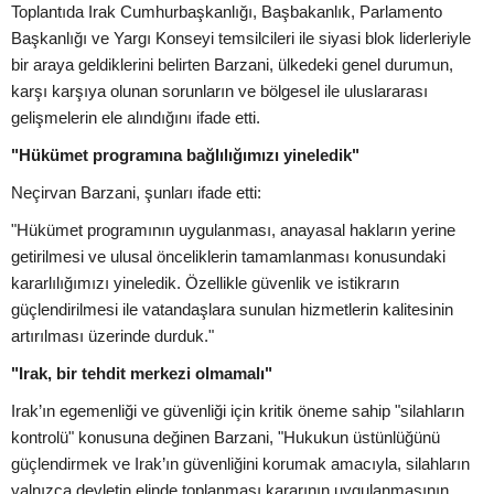
Toplantıda Irak Cumhurbaşkanlığı, Başbakanlık, Parlamento
Başkanlığı ve Yargı Konseyi temsilcileri ile siyasi blok liderleriyle
bir araya geldiklerini belirten Barzani, ülkedeki genel durumun,
karşı karşıya olunan sorunların ve bölgesel ile uluslararası
gelişmelerin ele alındığını ifade etti.
"Hükümet programına bağlılığımızı yineledik"
Neçirvan Barzani, şunları ifade etti:
"Hükümet programının uygulanması, anayasal hakların yerine
getirilmesi ve ulusal önceliklerin tamamlanması konusundaki
kararlılığımızı yineledik. Özellikle güvenlik ve istikrarın
güçlendirilmesi ile vatandaşlara sunulan hizmetlerin kalitesinin
artırılması üzerinde durduk."
"Irak, bir tehdit merkezi olmamalı"
Irak’ın egemenliği ve güvenliği için kritik öneme sahip "silahların
kontrolü" konusuna değinen Barzani, "Hukukun üstünlüğünü
güçlendirmek ve Irak’ın güvenliğini korumak amacıyla, silahların
yalnızca devletin elinde toplanması kararının uygulanmasının