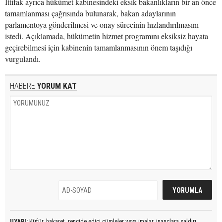
İttifak ayrıca hükümet kabinesindeki eksik bakanlıkların bir an önce
tamamlanması çağrısında bulunarak, bakan adaylarının
parlamentoya gönderilmesi ve onay sürecinin hızlandırılmasını
istedi. Açıklamada, hükümetin hizmet programını eksiksiz hayata
geçirebilmesi için kabinenin tamamlanmasının önem taşıdığı
vurgulandı.
HABERE
YORUM KAT
UYARI:
Küfür, hakaret, rencide edici cümleler veya imalar, inançlara saldırı