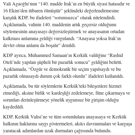
Vali Agaoğlu’nun “140. madde Irak’ın en büyük siyasi hatasıdır ve
16 Ekim’den itibaren ölmüştür” şeklindeki değerlendirmesine
karşılık KDP, bu ifadeleri “sorumsuzca” olarak nitelendirdi.
Açıklamada, valinin 140. maddenin artık geçersiz olduğunu
söylemesinin anayasayı değersizleştirmek ve anayasanın ortadan
kalkması anlamına geldiği vurgulandı. “Anayasa yoksa Irak’ın
devlet olma anlamı da boşalır” denildi.
KDP ayrıca, Muhammed Samaan’ın Kerkük valiliğine “Rashid
Oteli’nde yapılan şüpheli bir pazarlık sonucu” geldiğini belirtti.
Açıklamada, “Özgür ve demokratik bir seçim yapılsaydı ve bu
pazarlık olmasaydı durum çok farklı olurdu” ifadeleri kullanıldı.
Açıklamada, bu tür söylemlerin Kerkük’teki bileşenlere hizmet
etmediği, aksine birlik ve kardeşliği zedelemeye, fitne çıkarmaya ve
sorunları derinleştirmeye yönelik uygunsuz bir girişim olduğu
kaydedildi.
KDP, Kerkük Valisi’ne ve tüm sorumlulara anayasaya ve Kerkük
halkının haklarına saygı göstermeleri, akılcı davranmaları ve kargaşa
yaratacak adımlardan uzak durmaları çağrısında bulundu.