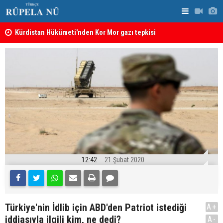
Kürdistan Hükümeti'nden Kor Mor gazı tepkisi
KDP’den Ke
12:42
21 Şubat 2020
Türkiye'nin İdlib için ABD'den Patriot istediği
A+
iddiasıyla ilgili kim, ne dedi?
A-