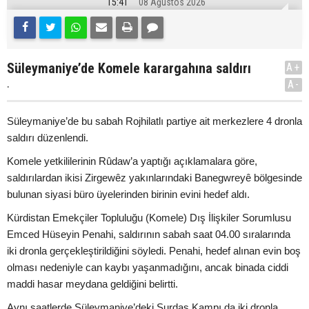
15:41
08 Ağustos 2026
Süleymaniye’de Komele karargahına saldırı
A+
.
A-
Süleymaniye’de bu sabah Rojhilatlı partiye ait merkezlere 4 dronla
saldırı düzenlendi.
Komele yetkililerinin Rûdaw’a yaptığı açıklamalara göre,
saldırılardan ikisi Zirgewêz yakınlarındaki Banegwreyê bölgesinde
bulunan siyasi büro üyelerinden birinin evini hedef aldı.
Kürdistan Emekçiler Topluluğu (Komele) Dış İlişkiler Sorumlusu
Emced Hüseyin Penahi, saldırının sabah saat 04.00 sıralarında
iki dronla gerçekleştirildiğini söyledi. Penahi, hedef alınan evin boş
olması nedeniyle can kaybı yaşanmadığını, ancak binada ciddi
maddi hasar meydana geldiğini belirtti.
Aynı saatlerde Süleymaniye’deki Surdaş Kampı da iki dronla