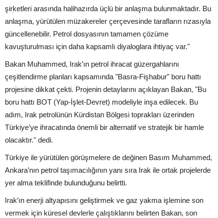
şirketleri arasında halihazırda üçlü bir anlaşma bulunmaktadır. Bu
anlaşma, yürütülen müzakereler çerçevesinde tarafların rızasıyla
güncellenebilir. Petrol dosyasının tamamen çözüme
kavuşturulması için daha kapsamlı diyaloglara ihtiyaç var."
Bakan Muhammed, Irak’ın petrol ihracat güzergahlarını
çeşitlendirme planları kapsamında "Basra-Fişhabur" boru hattı
projesine dikkat çekti. Projenin detaylarını açıklayan Bakan, "Bu
boru hattı BOT (Yap-İşlet-Devret) modeliyle inşa edilecek. Bu
adım, Irak petrolünün Kürdistan Bölgesi toprakları üzerinden
Türkiye’ye ihracatında önemli bir alternatif ve stratejik bir hamle
olacaktır." dedi.
Türkiye ile yürütülen görüşmelere de değinen Basım Muhammed,
Ankara’nın petrol taşımacılığının yanı sıra Irak ile ortak projelerde
yer alma teklifinde bulunduğunu belirtti.
Irak’ın enerji altyapısını geliştirmek ve gaz yakma işlemine son
vermek için küresel devlerle çalıştıklarını belirten Bakan, son