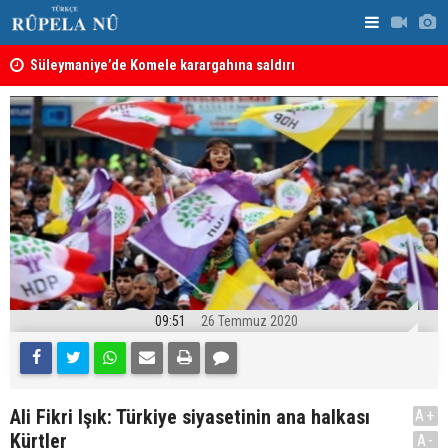
nın
Süleymaniye’de Komele karargahına saldırı
“Safları ne
sonuçlar d
09:51
26 Temmuz 2020
Ali Fikri Işık: Türkiye siyasetinin ana halkası
A+
Kürtler
A-