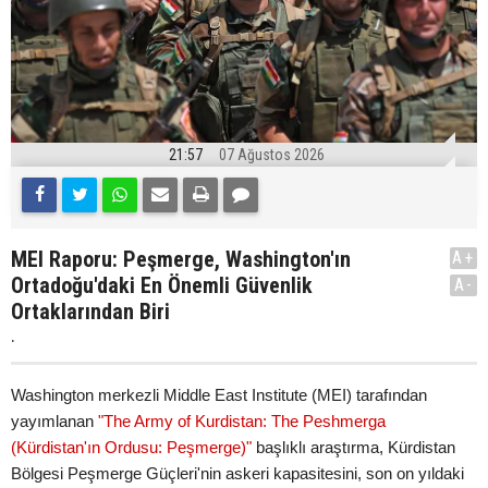
21:57
07 Ağustos 2026
MEI Raporu: Peşmerge, Washington'ın
A+
Ortadoğu'daki En Önemli Güvenlik
A-
Ortaklarından Biri
.
Washington merkezli Middle East Institute (MEI) tarafından
yayımlanan
"The Army of Kurdistan: The Peshmerga
(Kürdistan'ın Ordusu: Peşmerge)"
başlıklı araştırma, Kürdistan
Bölgesi Peşmerge Güçleri'nin askeri kapasitesini, son on yıldaki