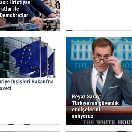
sı: Hristiyan
.
atlar ile
 Demokratlar
riye Dışişleri Bakanı'na
aveti
Beyaz Saray:
Türkiye'nin güvenlik
endişelerini
anlıyoruz