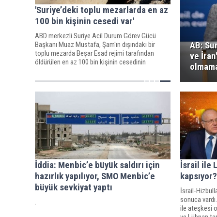
'Suriye’deki toplu mezarlarda en az
100 bin kişinin cesedi var'
ABD merkezli Suriye Acil Durum Görev Gücü
AB: Su
Başkanı Muaz Mustafa, Şam'ın dışındaki bir
toplu mezarda Beşar Esad rejimi tarafından
ve İran
öldürülen en az 100 bin kişinin cesedinin
olmama
bulunduğunu söyledi.
İddia: Menbic’e büyük saldırı için
İsrail ile
hazırlık yapılıyor, SMO Menbic’e
kapsıyor?
büyük sevkiyat yaptı
İsrail-Hizbul
sonuca vardı.
.
ile ateşkesi o
ve Lübnan ta