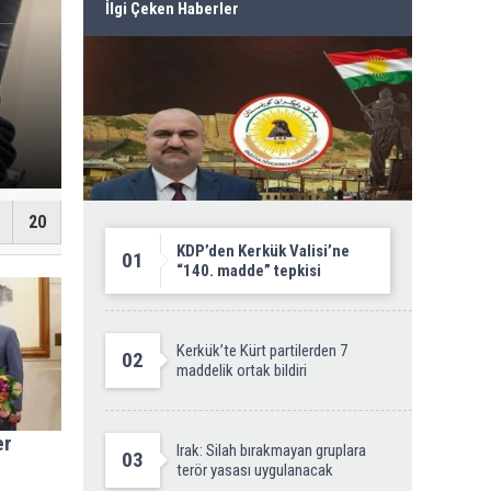
İlgi Çeken Haberler
Bağdat’ta Yeşil B
20
KDP’den Kerkük Valisi’ne
01
“140. madde” tepkisi
Kerkük’te Kürt partilerden 7
02
maddelik ortak bildiri
er
Irak: Silah bırakmayan gruplara
03
terör yasası uygulanacak