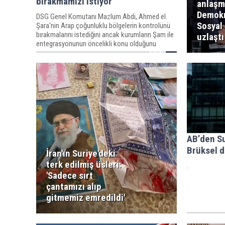
bırakmamızı istiyor
anlaşma
Demokr
DSG Genel Komutanı Mazlum Abdi, Ahmed el
Sosyal
Şara'nin Arap çoğunluklu bölgelerin kontrolünü
bırakmalarını istediğini ancak kurumların Şam ile
uzlaştı
entegrasyonunun öncelikli konu olduğunu
belirtti.
AB’den Su
Brüksel d
İran'ın Suriye'deki
terk edilmiş üsleri:
.
'Sadece sırt
çantamızı alıp
gitmemiz emredildi'