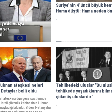
Suriye’nin 4’üncü büyük ken
Hama düştü: Hama neden ön
.
riye'de Rusya
'a yer
lı
 Lübnan ateşkesi neleri
Tehlikedeki uluslar "Bu ulus
 Detaylar belli oldu
tehlikede yaşadıklarını bil
çökmüş uluslardır"
lah ateşkesi dün gece saatlerinde
 İsrail güvenlik kabinesinin Lübnan
.
nayladığı bildirildi. Biden, Netanyahu
rafından açıklamalar peş peşe