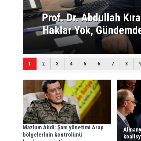
,
’
AB'den Gazze'nin ye
1
2
3
4
5
6
7
8
Mazlum Abdi: Şam yönetimi Arap
Almany
bölgelerinin kontrolünü
koalis