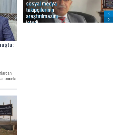
sosyal medya
Washing
takipçilerinin
Gündem
araştırılmasını
ile ilişkil
istedi
nuştu:
nlardan
lar önceki