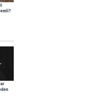
ti
emli?
lar
meden