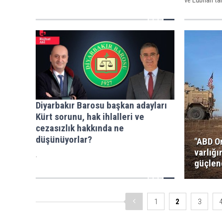
gelirken, ate
oldu.
Diyarbakır Barosu başkan adayları
Kürt sorunu, hak ihlalleri ve
cezasızlık hakkında ne
düşünüyorlar?
"ABD O
varlığı
.
güçlen
1
2
3