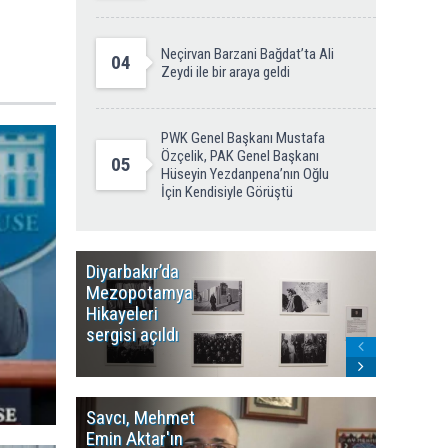
Neçirvan Barzani Bağdat’ta Ali
04
Zeydi ile bir araya geldi
PWK Genel Başkanı Mustafa
Özçelik, PAK Genel Başkanı
05
Hüseyin Yezdanpena’nın Oğlu
İçin Kendisiyle Görüştü
Diyarbakır’da
WDR, Kü
Mezopotamya
yayın y
Hikayeleri
Cosmo K
sergisi açıldı
program
sonlandı
Savcı, Mehmet
Kürdist
Emin Aktar'ın
Bölgesi 