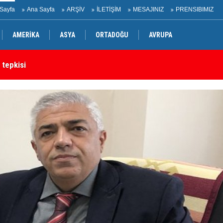
Sayfa
Ana Sayfa
ARŞİV
İLETİŞİM
MESAJINIZ
PRENSIBIMIZ
AMERİKA
ASYA
ORTADOĞU
AVRUPA
 tepkisi
Ir
rtak bildiri