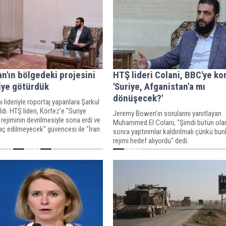
an'ın bölgedeki projesini
HTŞ lideri Colani, BBC'ye ko
riye götürdük
'Suriye, Afganistan'a mı
dönüşecek?'
i lideriyle röportaj yapanlara Şarkul
dı. HTŞ lideri, Körfez'e "Suriye
Jeremy Bowen'ın sorularını yanıtlayan
 rejiminin devrilmesiyle sona erdi ve
Muhammed El Colani, "Şimdi bütün ola
raç edilmeyecek" güvencesi ile "İran
sonra yaptırımlar kaldırılmalı çünkü bun
ıl geriye götürdükleri" müjdesini
rejimi hedef alıyordu" dedi.