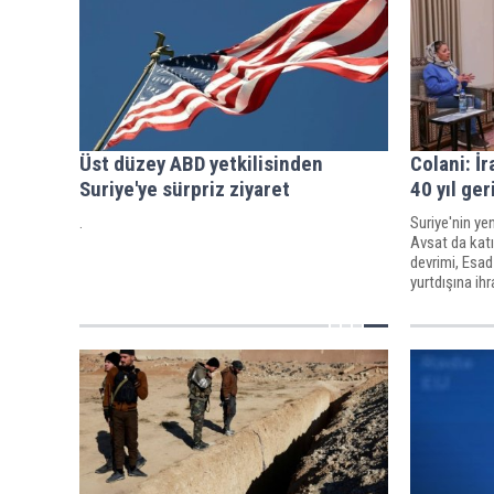
Üst düzey ABD yetkilisinden
Colani: İr
Suriye'ye sürpriz ziyaret
40 yıl ge
.
Suriye'nin yen
Avsat da katıl
devrimi, Esad
yurtdışına ih
projesini 40 y
verdi.