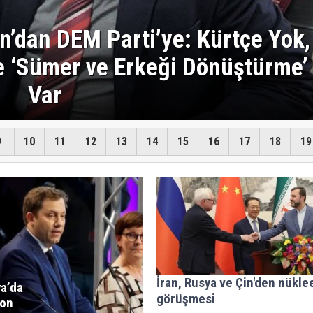
niden imarına 900 milyon euro
destek
9
10
11
12
13
14
15
16
17
18
19
İran, Rusya ve Çin'den nükle
a’da
görüşmesi
yon