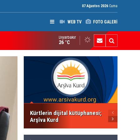
07 Ağustos 2026
Cuma
WEB TV
FOTO GALERİ
Diyarbakır
ak: Silah bırakmayan gruplara terör yasası uygulanacak
26 °C
PWK: K
çocukl
derse 
Kürtlerin dijital kütüphanesi;
Arşîva Kurd