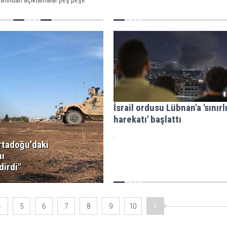
şkes anlaşmasının maddeleri de belli
İsrail ordusu Lübnan'a 'sınırl
harekatı' başlattı
.
rtadoğu’daki
nı
dirdi"
4
5
6
7
8
9
10