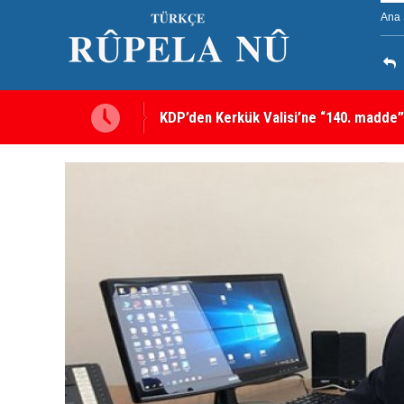
Ana 
KDP’den Kerkük Valisi’ne “140. madde”
Kerkük’te Kürt partilerden 7 maddelik o