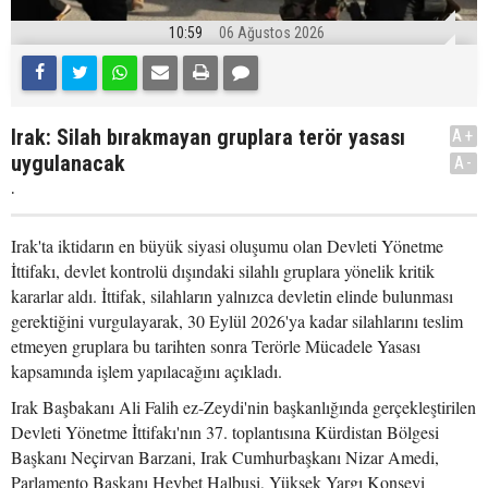
10:59
06 Ağustos 2026
Irak: Silah bırakmayan gruplara terör yasası
A+
uygulanacak
A-
.
Irak'ta iktidarın en büyük siyasi oluşumu olan Devleti Yönetme
İttifakı, devlet kontrolü dışındaki silahlı gruplara yönelik kritik
kararlar aldı. İttifak, silahların yalnızca devletin elinde bulunması
gerektiğini vurgulayarak, 30 Eylül 2026'ya kadar silahlarını teslim
etmeyen gruplara bu tarihten sonra Terörle Mücadele Yasası
kapsamında işlem yapılacağını açıkladı.
Irak Başbakanı Ali Falih ez-Zeydi'nin başkanlığında gerçekleştirilen
Devleti Yönetme İttifakı'nın 37. toplantısına Kürdistan Bölgesi
Başkanı Neçirvan Barzani, Irak Cumhurbaşkanı Nizar Amedi,
Parlamento Başkanı Heybet Halbusi, Yüksek Yargı Konseyi