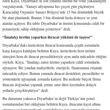
eden Kaya, Diyarbakır’ın son yıllarda önemli bir ivme yakaladığını
vurgulayarak, “Sanayi altyapımız her geçen gün güçleniyor.
Karacadağ Organize Sanayi Bölgesi’nde 15 bin dönümlük büyük
bir alan planlandı. Bunun 3 bin dönümü hızla doluyor ve yeni
alanlar açılıyor. Bu tablo Diyarbakır’ın üretim konusunda ciddi bir
potansiyele sahip olduğunu gösteriyor” dedi.
“İmalatçı üretim yaparken ihracat yükünü de taşıyor”
Diyarbakır’daki üreticilerin ihracat konusunda çeşitli sorunlarla
karşı karşıya kaldığını belirten Kaya, üreticilerin hem üretim
süreçleri hem de ihracat prosedürleriyle aynı anda mücadele ettiğini
söyledi. Kaya, “İmalatçı zaten üretim yaparken ciddi sorunlarla
uğraşıyor. Bir yandan maliyetlerle, enerjiyle, finansmana erişimle
mücadele ediyor. Bunun yanında ihracat destekleri, prosedürler ve
yöntemlerle uğraşmak zorunda kalıyor. Bu nedenle birçok firma
ihracatı doğrudan yapmak yerine sınır illeri üzerinden dolaylı
yollarla gerçekleştiriyor” dedi.
Bu durumun yalnızca Diyarbakır’ın değil Türkiye’nin genel
sorunlarından biri olduğunu belirten Kaya, ihracatın kayıt altına
alınması ve kent merkezli yapılabilmesi için yeni mekanizmalar