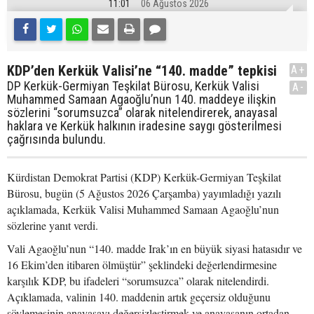
11:01
06 Ağustos 2026
KDP’den Kerkük Valisi’ne “140. madde” tepkisi
A+
DP Kerkük-Germiyan Teşkilat Bürosu, Kerkük Valisi
A-
Muhammed Samaan Agaoğlu’nun 140. maddeye ilişkin
sözlerini “sorumsuzca” olarak nitelendirerek, anayasal
haklara ve Kerkük halkının iradesine saygı gösterilmesi
çağrısında bulundu.
Kürdistan Demokrat Partisi (KDP) Kerkük-Germiyan Teşkilat
Bürosu, bugün (5 Ağustos 2026 Çarşamba) yayımladığı yazılı
açıklamada, Kerkük Valisi Muhammed Samaan Agaoğlu’nun
sözlerine yanıt verdi.
Vali Agaoğlu’nun “140. madde Irak’ın en büyük siyasi hatasıdır ve
16 Ekim’den itibaren ölmüştür” şeklindeki değerlendirmesine
karşılık KDP, bu ifadeleri “sorumsuzca” olarak nitelendirdi.
Açıklamada, valinin 140. maddenin artık geçersiz olduğunu
söylemesinin anayasayı değersizleştirmek ve anayasanın ortadan