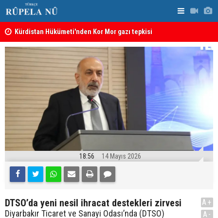
Kürdistan Hükümeti'nden Kor Mor gazı tepkisi
KDP’den Ke
18:56
14 Mayıs 2026
DTSO’da yeni nesil ihracat destekleri zirvesi
A+
Diyarbakır Ticaret ve Sanayi Odası’nda (DTSO)
A-