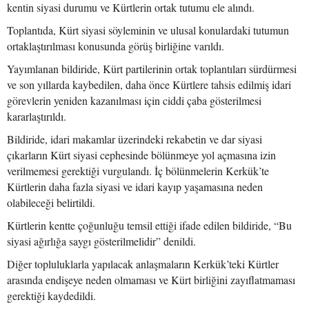
kentin siyasi durumu ve Kürtlerin ortak tutumu ele alındı.
Toplantıda, Kürt siyasi söyleminin ve ulusal konulardaki tutumun
ortaklaştırılması konusunda görüş birliğine varıldı.
Yayımlanan bildiride, Kürt partilerinin ortak toplantıları sürdürmesi
ve son yıllarda kaybedilen, daha önce Kürtlere tahsis edilmiş idari
görevlerin yeniden kazanılması için ciddi çaba gösterilmesi
kararlaştırıldı.
Bildiride, idari makamlar üzerindeki rekabetin ve dar siyasi
çıkarların Kürt siyasi cephesinde bölünmeye yol açmasına izin
verilmemesi gerektiği vurgulandı. İç bölünmelerin Kerkük’te
Kürtlerin daha fazla siyasi ve idari kayıp yaşamasına neden
olabileceği belirtildi.
Kürtlerin kentte çoğunluğu temsil ettiği ifade edilen bildiride, “Bu
siyasi ağırlığa saygı gösterilmelidir” denildi.
Diğer topluluklarla yapılacak anlaşmaların Kerkük’teki Kürtler
arasında endişeye neden olmaması ve Kürt birliğini zayıflatmaması
gerektiği kaydedildi.