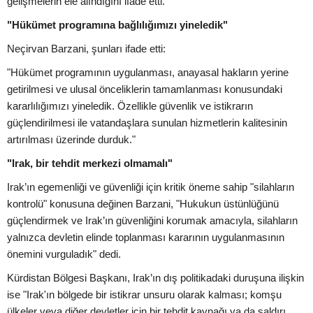
gelişmelerin ele alındığını ifade etti.
"Hükümet programına bağlılığımızı yineledik"
Neçirvan Barzani, şunları ifade etti:
"Hükümet programının uygulanması, anayasal hakların yerine
getirilmesi ve ulusal önceliklerin tamamlanması konusundaki
kararlılığımızı yineledik. Özellikle güvenlik ve istikrarın
güçlendirilmesi ile vatandaşlara sunulan hizmetlerin kalitesinin
artırılması üzerinde durduk."
"Irak, bir tehdit merkezi olmamalı"
Irak’ın egemenliği ve güvenliği için kritik öneme sahip "silahların
kontrolü" konusuna değinen Barzani, "Hukukun üstünlüğünü
güçlendirmek ve Irak’ın güvenliğini korumak amacıyla, silahların
yalnızca devletin elinde toplanması kararının uygulanmasının
önemini vurguladık" dedi.
Kürdistan Bölgesi Başkanı, Irak’ın dış politikadaki duruşuna ilişkin
ise "Irak'ın bölgede bir istikrar unsuru olarak kalması; komşu
ülkeler veya diğer devletler için bir tehdit kaynağı ya da saldırı