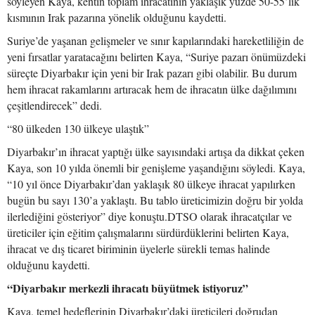
söyleyen Kaya, kentin toplam ihracatının yaklaşık yüzde 50-55’lik
kısmının Irak pazarına yönelik olduğunu kaydetti.
Suriye’de yaşanan gelişmeler ve sınır kapılarındaki hareketliliğin de
yeni fırsatlar yaratacağını belirten Kaya, “Suriye pazarı önümüzdeki
süreçte Diyarbakır için yeni bir Irak pazarı gibi olabilir. Bu durum
hem ihracat rakamlarını artıracak hem de ihracatın ülke dağılımını
çeşitlendirecek” dedi.
“80 ülkeden 130 ülkeye ulaştık”
Diyarbakır’ın ihracat yaptığı ülke sayısındaki artışa da dikkat çeken
Kaya, son 10 yılda önemli bir genişleme yaşandığını söyledi. Kaya,
“10 yıl önce Diyarbakır’dan yaklaşık 80 ülkeye ihracat yapılırken
bugün bu sayı 130’a yaklaştı. Bu tablo üreticimizin doğru bir yolda
ilerlediğini gösteriyor” diye konuştu.DTSO olarak ihracatçılar ve
üreticiler için eğitim çalışmalarını sürdürdüklerini belirten Kaya,
ihracat ve dış ticaret biriminin üyelerle sürekli temas halinde
olduğunu kaydetti.
“Diyarbakır merkezli ihracatı büyütmek istiyoruz”
Kaya, temel hedeflerinin Diyarbakır’daki üreticileri doğrudan