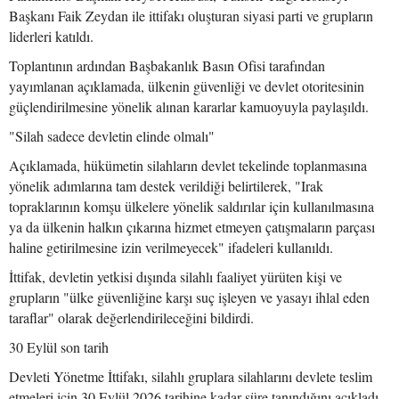
Başkanı Faik Zeydan ile ittifakı oluşturan siyasi parti ve grupların
liderleri katıldı.
Toplantının ardından Başbakanlık Basın Ofisi tarafından
yayımlanan açıklamada, ülkenin güvenliği ve devlet otoritesinin
güçlendirilmesine yönelik alınan kararlar kamuoyuyla paylaşıldı.
"Silah sadece devletin elinde olmalı"
Açıklamada, hükümetin silahların devlet tekelinde toplanmasına
yönelik adımlarına tam destek verildiği belirtilerek, "Irak
topraklarının komşu ülkelere yönelik saldırılar için kullanılmasına
ya da ülkenin halkın çıkarına hizmet etmeyen çatışmaların parçası
haline getirilmesine izin verilmeyecek" ifadeleri kullanıldı.
İttifak, devletin yetkisi dışında silahlı faaliyet yürüten kişi ve
grupların "ülke güvenliğine karşı suç işleyen ve yasayı ihlal eden
taraflar" olarak değerlendirileceğini bildirdi.
30 Eylül son tarih
Devleti Yönetme İttifakı, silahlı gruplara silahlarını devlete teslim
etmeleri için 30 Eylül 2026 tarihine kadar süre tanındığını açıkladı.