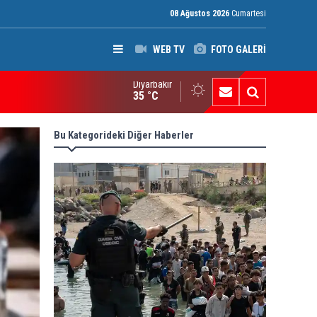
08 Ağustos 2026
Cumartesi
WEB TV
FOTO GALERİ
Diyarbakır
I Raporu: Peşmerge, Washington'ın Ortadoğu'daki En Önemli Güve
35 °C
Bu Kategorideki Diğer Haberler