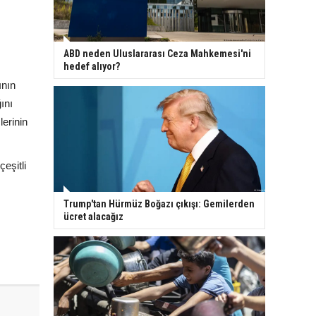
ABD neden Uluslararası Ceza Mahkemesi'ni
hedef alıyor?
ının
ını
erinin
eşitli
Trump'tan Hürmüz Boğazı çıkışı: Gemilerden
ücret alacağız