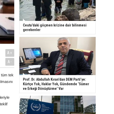
Ceuta'daki göçmen krizine dair bilinmesi
gerekenler
A+
A-
e tüm tek
Prof. Dr. Abdullah Kıran’dan DEM Parti’ye:
ılmasını
Kürtçe Yok, Haklar Yok, Gündemde ‘Sümer
ve Erkeği Dönüştürme’ Var
eriyle
eklif