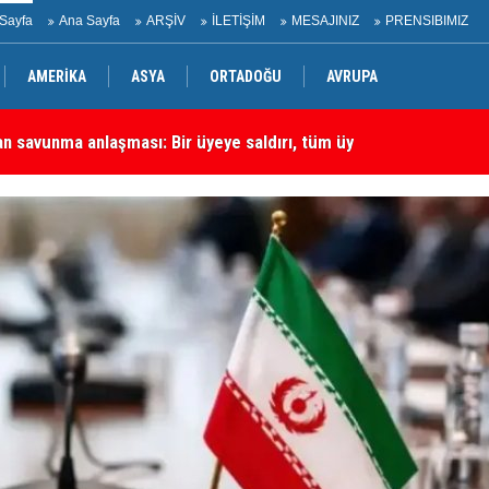
Sayfa
Ana Sayfa
ARŞİV
İLETİŞİM
MESAJINIZ
PRENSIBIMIZ
AMERİKA
ASYA
ORTADOĞU
AVRUPA
an savunma anlaşması: Bir üyeye saldırı, tüm üyelere yapılmış
ME