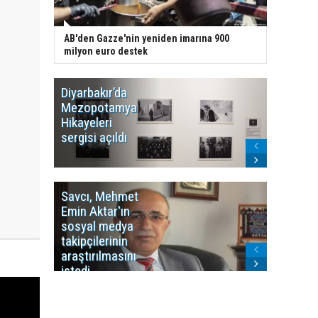
AB'den Gazze'nin yeniden imarına 900
milyon euro destek
Diyarbakır’da
WDR, Kü
Mezopotamya
yayın y
Hikayeleri
Cosmo K
sergisi açıldı
program
sonlandı
Savcı, Mehmet
Kürdist
Emin Aktar'ın
Bölgesi 
sosyal medya
Washing
takipçilerinin
Gündem
araştırılmasını
ile ilişkil
istedi