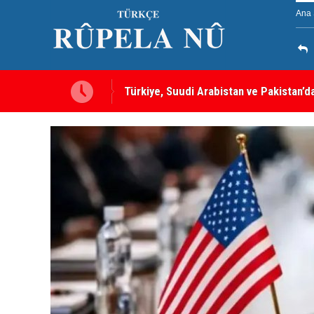
Ana 
a gebe” -- Ayşe Hür
Türkiye, Suudi Arabistan ve Pakistan’d
sayılacak