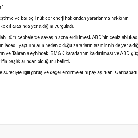
n"
eştirme ve barışçıl nükleer enerji hakkından yararlanma hakkının
eleri arasında yer aldığını vurguladı.
 dahil tüm cephelerde savaşın sona erdirilmesi, ABD’nin deniz ablukas
ının iadesi, yaptırımların neden olduğu zararların tazmininin de yer aldığ
rın ve Tahran aleyhindeki BMGK kararlarının kaldırılması ve ABD güçl
fin başlıklarından olduğunu belirtti.
e süreciyle ilgili görüş ve değerlendirmelerini paylaşırken, Garibabadi ç