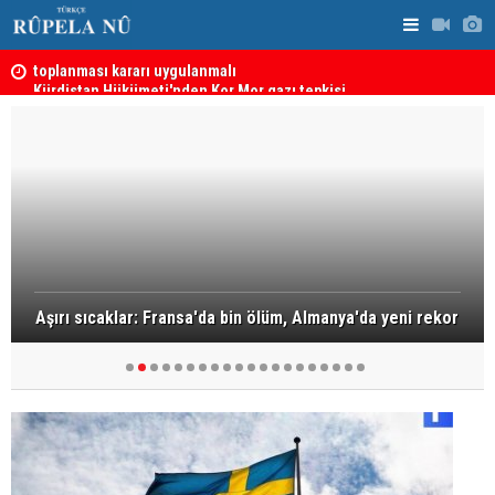
Kürdistan Hükümeti'nden Kor Mor gazı tepkisi
KDP’den Ke
Aşırı sıcaklar: Fransa'da bin ölüm, Almanya'da yeni rekor