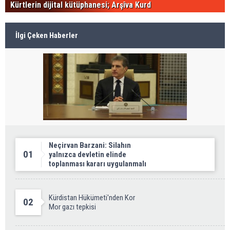
Kürtlerin dijital kütüphanesi; Arşîva Kurd
İlgi Çeken Haberler
Neçirvan Barzani: Silahın
01
yalnızca devletin elinde
toplanması kararı uygulanmalı
Kürdistan Hükümeti'nden Kor
02
Mor gazı tepkisi