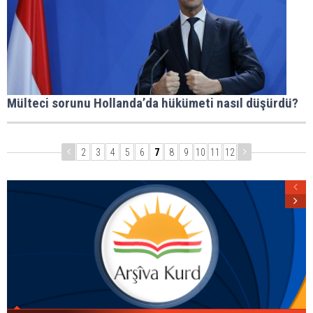
Mülteci sorunu Hollanda’da hükümeti nasıl düşürdü?
2
3
4
5
6
7
8
9
10
11
12