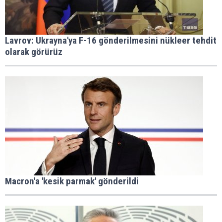
Lavrov: Ukrayna'ya F-16 gönderilmesini nükleer tehdit
olarak görürüz
Macron'a 'kesik parmak' gönderildi