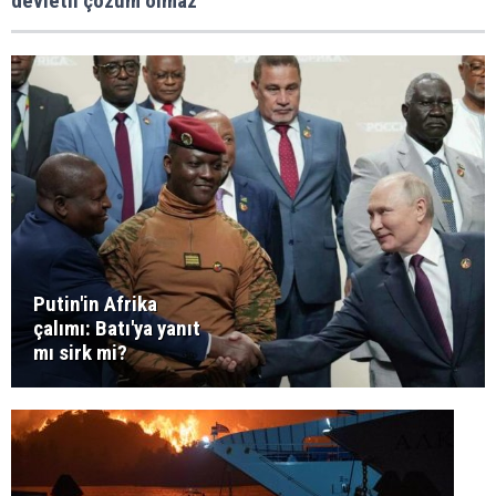
devletli çözüm olmaz
Putin'in Afrika
çalımı: Batı'ya yanıt
mı sirk mi?