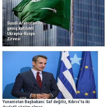
Suudi Arabistan'da
geniş katılımlı
Ukrayna-Rusya
Zirvesi
Yunanistan Başbakanı: Saf değiliz, Kıbrıs’ta iki