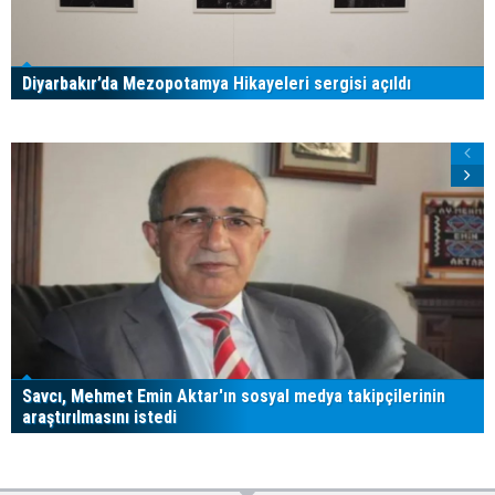
Diyarbakır’da Mezopotamya Hikayeleri sergisi açıldı
Savcı, Mehmet Emin Aktar'ın sosyal medya takipçilerinin
araştırılmasını istedi