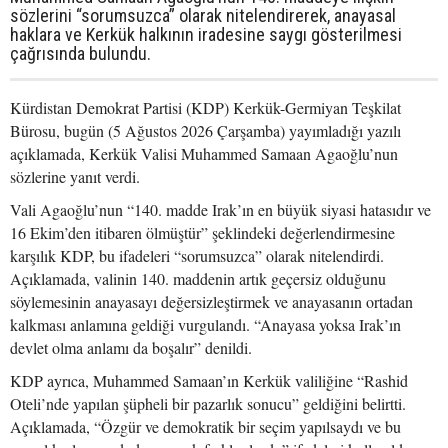
sözlerini “sorumsuzca” olarak nitelendirerek, anayasal
haklara ve Kerkük halkının iradesine saygı gösterilmesi
çağrısında bulundu.
Kürdistan Demokrat Partisi (KDP) Kerkük-Germiyan Teşkilat
Bürosu, bugün (5 Ağustos 2026 Çarşamba) yayımladığı yazılı
açıklamada, Kerkük Valisi Muhammed Samaan Agaoğlu’nun
sözlerine yanıt verdi.
Vali Agaoğlu’nun “140. madde Irak’ın en büyük siyasi hatasıdır ve
16 Ekim’den itibaren ölmüştür” şeklindeki değerlendirmesine
karşılık KDP, bu ifadeleri “sorumsuzca” olarak nitelendirdi.
Açıklamada, valinin 140. maddenin artık geçersiz olduğunu
söylemesinin anayasayı değersizleştirmek ve anayasanın ortadan
kalkması anlamına geldiği vurgulandı. “Anayasa yoksa Irak’ın
devlet olma anlamı da boşalır” denildi.
KDP ayrıca, Muhammed Samaan’ın Kerkük valiliğine “Rashid
Oteli’nde yapılan şüpheli bir pazarlık sonucu” geldiğini belirtti.
Açıklamada, “Özgür ve demokratik bir seçim yapılsaydı ve bu