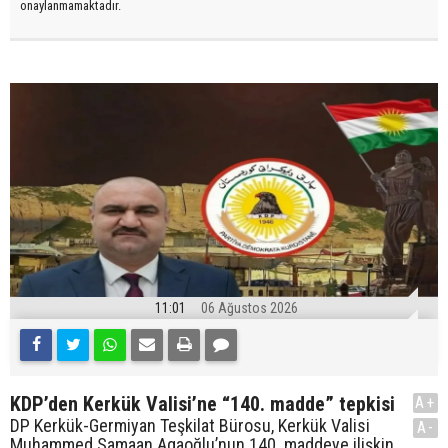
onaylanmamaktadır.
11:01
06 Ağustos 2026
KDP’den Kerkük Valisi’ne “140. madde” tepkisi
A+
DP Kerkük-Germiyan Teşkilat Bürosu, Kerkük Valisi
A-
Muhammed Samaan Agaoğlu’nun 140. maddeye ilişkin