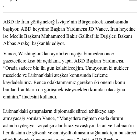
.
ABD ile İran görüşmelerğ İsviçre’nin Bürgenstock kasabasında
başlıyor. ABD heyetine Başkan Yardımcısı JD Vance, İran heyetine
ise Meclis Başkanı Muhammed Bakır Galibaf ile Dışişleri Bakanı
Abbas Arakçi başkanlık ediyor.
Vance, Washington’dan ayrılırken uçağa binmeden önce
gazetecilere kısa bir açıklama yaptı. ABD Başkan Yardımcısı,
“Orada sadece bir, iki gün kalabileceğim. Umuyorum ki nükleer
meselede ve Lübnan’daki ateşkes konusunda ilerleme
kaydedebiliriz. Bence odaklanmamız gereken iki önemli konu
bunlar. İranlıların da görüşmek isteyecekleri konular olacağına
eminim.” ifadesini kullandı.
Lübnan’daki çatışmaların diplomatik süreci tehlikeye atıp
atmayacağı sorulan Vance, “Manşetlere rağmen orada durum
aslında iyileşiyor ve çatışmalar biraz yavaşlıyor. İsrail ve Lübnan’ın
her ikisinin de güvenli ve emniyetli olmasını sağlamak için bu süreci
sürekli olarak yönetmemiz gerekecek.” dedi. ABD Başkan