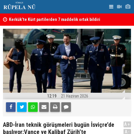
Kerkük’te Kürt partilerden 7 maddelik ortak bildiri
Irak: Silah
12:19
21 Haziran 2026
ABD-İran teknik görüşmeleri bugün İsviçre’de
A+
başlıyor:Vance ve Kalibaf Zürih’te
A-