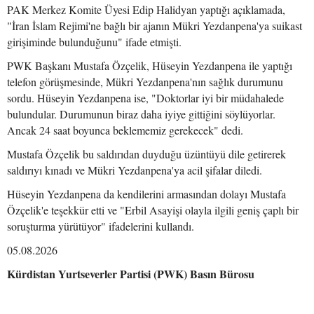
PAK Merkez Komite Üyesi Edip Halidyan yaptığı açıklamada,
"İran İslam Rejimi'ne bağlı bir ajanın Mükri Yezdanpena'ya suikast
girişiminde bulunduğunu" ifade etmişti.
PWK Başkanı Mustafa Özçelik, Hüseyin Yezdanpena ile yaptığı
telefon görüşmesinde, Mükri Yezdanpena'nın sağlık durumunu
sordu. Hüseyin Yezdanpena ise, "Doktorlar iyi bir müdahalede
bulundular. Durumunun biraz daha iyiye gittiğini söylüyorlar.
Ancak 24 saat boyunca beklememiz gerekecek" dedi.
Mustafa Özçelik bu saldırıdan duyduğu üzüntüyü dile getirerek
saldırıyı kınadı ve Mükri Yezdanpena'ya acil şifalar diledi.
Hüseyin Yezdanpena da kendilerini armasından dolayı Mustafa
Özçelik'e teşekkür etti ve "Erbil Asayişi olayla ilgili geniş çaplı bir
soruşturma yürütüyor" ifadelerini kullandı.
05.08.2026
Kürdistan Yurtseverler Partisi (PWK) Basın Bürosu