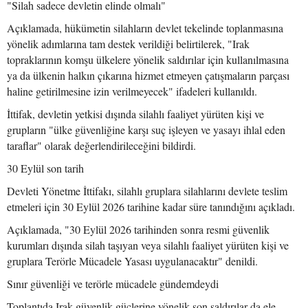
"Silah sadece devletin elinde olmalı"
Açıklamada, hükümetin silahların devlet tekelinde toplanmasına
yönelik adımlarına tam destek verildiği belirtilerek, "Irak
topraklarının komşu ülkelere yönelik saldırılar için kullanılmasına
ya da ülkenin halkın çıkarına hizmet etmeyen çatışmaların parçası
haline getirilmesine izin verilmeyecek" ifadeleri kullanıldı.
İttifak, devletin yetkisi dışında silahlı faaliyet yürüten kişi ve
grupların "ülke güvenliğine karşı suç işleyen ve yasayı ihlal eden
taraflar" olarak değerlendirileceğini bildirdi.
30 Eylül son tarih
Devleti Yönetme İttifakı, silahlı gruplara silahlarını devlete teslim
etmeleri için 30 Eylül 2026 tarihine kadar süre tanındığını açıkladı.
Açıklamada, "30 Eylül 2026 tarihinden sonra resmi güvenlik
kurumları dışında silah taşıyan veya silahlı faaliyet yürüten kişi ve
gruplara Terörle Mücadele Yasası uygulanacaktır" denildi.
Sınır güvenliği ve terörle mücadele gündemdeydi
Toplantıda Irak güvenlik güçlerine yönelik son saldırılar da ele