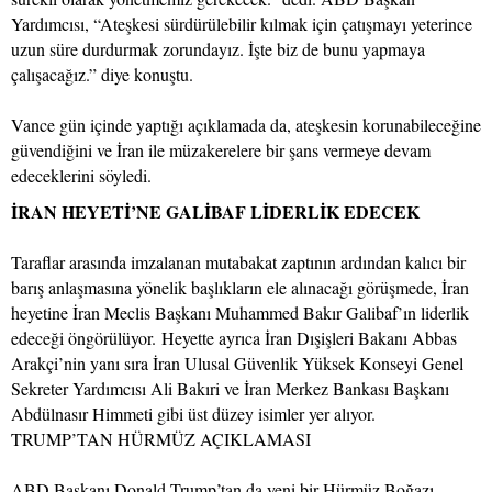
Yardımcısı, “Ateşkesi sürdürülebilir kılmak için çatışmayı yeterince
uzun süre durdurmak zorundayız. İşte biz de bunu yapmaya
çalışacağız.” diye konuştu.
Vance gün içinde yaptığı açıklamada da, ateşkesin korunabileceğine
güvendiğini ve İran ile müzakerelere bir şans vermeye devam
edeceklerini söyledi.
İRAN HEYETİ’NE GALİBAF LİDERLİK EDECEK
Taraflar arasında imzalanan mutabakat zaptının ardından kalıcı bir
barış anlaşmasına yönelik başlıkların ele alınacağı görüşmede, İran
heyetine İran Meclis Başkanı Muhammed Bakır Galibaf’ın liderlik
edeceği öngörülüyor. Heyette ayrıca İran Dışişleri Bakanı Abbas
Arakçi’nin yanı sıra İran Ulusal Güvenlik Yüksek Konseyi Genel
Sekreter Yardımcısı Ali Bakıri ve İran Merkez Bankası Başkanı
Abdülnasır Himmeti gibi üst düzey isimler yer alıyor.
TRUMP’TAN HÜRMÜZ AÇIKLAMASI
ABD Başkanı Donald Trump’tan da yeni bir Hürmüz Boğazı