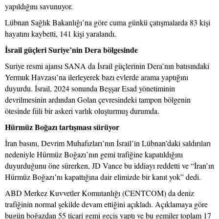
yapıldığını savunuyor.
Lübnan Sağlık Bakanlığı’na göre cuma günkü çatışmalarda 83 kişi
hayatını kaybetti, 141 kişi yaralandı.
İsrail güçleri Suriye’nin Dera bölgesinde
Suriye resmi ajansı SANA da İsrail güçlerinin Dera’nın batısındaki
Yermuk Havzası’na ilerleyerek bazı evlerde arama yaptığını
duyurdu. İsrail, 2024 sonunda Beşşar Esad yönetiminin
devrilmesinin ardından Golan çevresindeki tampon bölgenin
ötesinde fiili bir askeri varlık oluşturmuş durumda.
Hürmüz Boğazı tartışması sürüyor
İran basını, Devrim Muhafızları’nın İsrail’in Lübnan’daki saldırıları
nedeniyle Hürmüz Boğazı’nın gemi trafiğine kapatıldığını
duyurduğunu öne sürerken, JD Vance bu iddiayı reddetti ve “İran’ın
Hürmüz Boğazı’nı kapattığına dair elimizde bir kanıt yok” dedi.
ABD Merkez Kuvvetler Komutanlığı (CENTCOM) da deniz
trafiğinin normal şekilde devam ettiğini açıkladı. Açıklamaya göre
bugün boğazdan 55 ticari gemi geçiş yaptı ve bu gemiler toplam 17