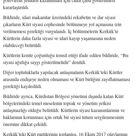
görevlerin yeniden kazanılması için ciddi çaba gösterilmesi
kararlaştırıldı.
Bildiride, idari makamlar üzerindeki rekabetin ve dar siyasi
çıkarların Kürt siyasi cephesinde bölünmeye yol açmasına izin
verilmemesi gerektiği vurgulandı. İç bölünmelerin Kerkük’te
Kürtlerin daha fazla siyasi ve idari kayıp yaşamasına neden
olabileceği belirtildi.
Kürtlerin kentte çoğunluğu temsil ettiği ifade edilen bildiride, “Bu
siyasi ağırlığa saygı gösterilmelidir” denildi.
Diğer topluluklarla yapılacak anlaşmaların Kerkük’teki Kürtler
arasında endişeye neden olmaması ve Kürt birliğini zayıflatmaması
gerektiği kaydedildi.
Bildiride ayrıca, Kürdistan Bölgesi yönetimi dışında kalan Kürt
bölgelerindeki temel meselenin toprak ve yönetim yetkisi
anlaşmazlığı olduğu belirtildi. Kürtlerin siyasi kazanımlarının ve
haklarının korunması için ortak bir siyasi tutum sergilenmesinin
önemine dikkat çekildi.
Kerkük’teki Kürt partilerinin toplantısı, 16 Ekim 2017 olaylarının