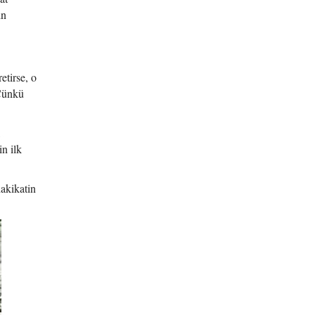
in
etirse, o
 Çünkü
,
n ilk
hakikatin