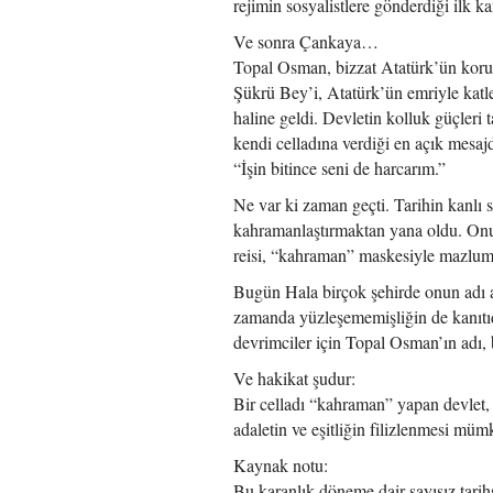
rejimin sosyalistlere gönderdiği ilk ka
Ve sonra Çankaya…
Topal Osman, bizzat Atatürk’ün koruma
Şükrü Bey’i, Atatürk’ün emriyle katlet
haline geldi. Devletin kolluk güçleri 
kendi celladına verdiği en açık mesaj
“İşin bitince seni de harcarım.”
Ne var ki zaman geçti. Tarihin kanlı 
kahramanlaştırmaktan yana oldu. Onun a
reisi, “kahraman” maskesiyle mazlum 
Bugün Hala birçok şehirde onun adı a
zamanda yüzleşememişliğin de kanıtıdı
devrimciler için Topal Osman’ın adı, b
Ve hakikat şudur:
Bir celladı “kahraman” yapan devlet, k
adaletin ve eşitliğin filizlenmesi müm
Kaynak notu:
Bu karanlık döneme dair sayısız tarihs