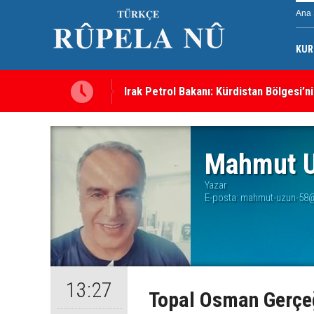
Ana 
KUR
Irak Petrol Bakanı: Kürdistan Bölgesi’ni
Süleymaniye’de Komele karargahına sal
Mahmut 
Yazar
E-posta:
mahmut-uzun-58
13:27
Topal Osman Gerçe