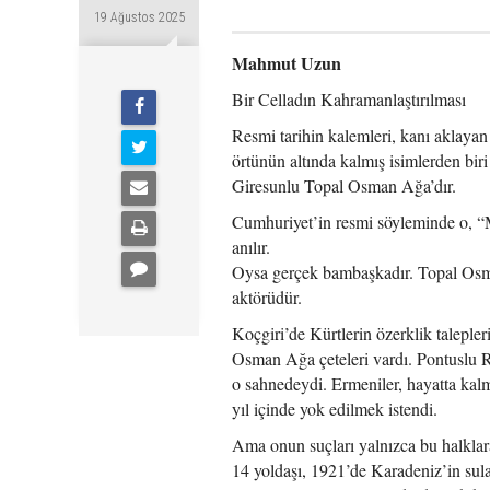
19 Ağustos 2025
Mahmut Uzun
Bir Celladın Kahramanlaştırılması
Resmi tarihin kalemleri, kanı aklayan
örtünün altında kalmış isimlerden biri
Giresunlu Topal Osman Ağa’dır.
Cumhuriyet’in resmi söyleminde o, “M
anılır.
Oysa gerçek bambaşkadır. Topal Osman
aktörüdür.
Koçgiri’de Kürtlerin özerklik talepler
Osman Ağa çeteleri vardı. Pontuslu Ru
o sahnedeydi. Ermeniler, hayatta kalma
yıl içinde yok edilmek istendi.
Ama onun suçları yalnızca bu halklar
14 yoldaşı, 1921’de Karadeniz’in sul