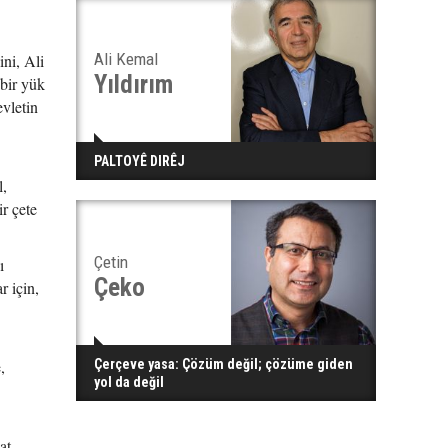
Ali Kemal
ini, Ali
Yıldırım
 bir yük
evletin
PALTOYÊ DIRÊJ
l,
ir çete
Çetin
ı
Çeko
r için,
,
Çerçeve yasa: Çözüm değil; çözüme giden
yol da değil
at