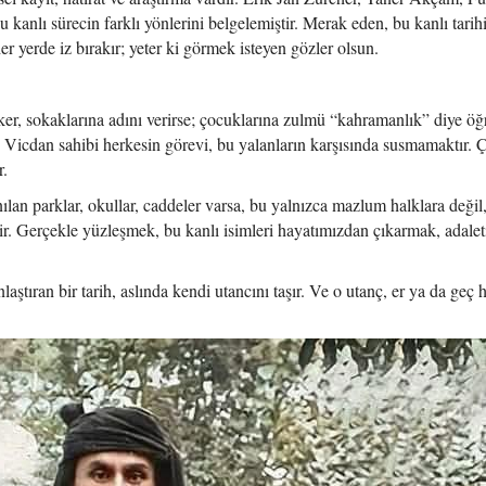
 kanlı sürecin farklı yönlerini belgelemiştir. Merak eden, bu kanlı tarih
er yerde iz bırakır; yeter ki görmek isteyen gözler olsun.
ker, sokaklarına adını verirse; çocuklarına zulmü “kahramanlık” diye öğr
. Vicdan sahibi herkesin görevi, bu yalanların karşısında susmamaktır.
r.
an parklar, okullar, caddeler varsa, bu yalnızca mazlum halklara değil
tir. Gerçekle yüzleşmek, bu kanlı isimleri hayatımızdan çıkarmak, adaleti
tıran bir tarih, aslında kendi utancını taşır. Ve o utanç, er ya da geç 