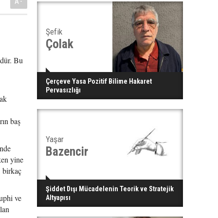
A-
Şefik
Çolak
üdür. Bu
Çerçeve Yasa Pozitif Bilime Hakaret
Pervasızlığı
rak
rın baş
Yaşar
önde
Bazencir
ken yine
, birkaç
Şiddet Dışı Mücadelenin Teorik ve Stratejik
uphi ve
Altyapısı
lan