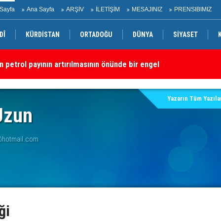
Sayfa
Ana Sayfa
ARŞİV
İLETİŞİM
MESAJINIZ
PRENSIBIMIZ
DÎ
KÜRDİSTAN
ORTADOĞU
DÜNYA
SİYASET
n petrol payının artırılmasının önünde bir engel yok
“S
dırı
Yazarın Tüm Yazılar
Uzun
@hotmail.com
ği