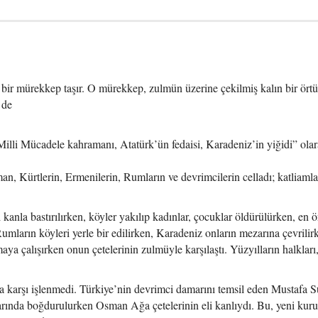
 bir mürekkep taşır. O mürekkep, zulmün üzerine çekilmiş kalın bir ört
 de
illi Mücadele kahramanı, Atatürk’ün fedaisi, Karadeniz’in yiğidi” ola
, Kürtlerin, Ermenilerin, Rumların ve devrimcilerin celladı; katliamla
i kanla bastırılırken, köyler yakılıp kadınlar, çocuklar öldürülürken, en 
mların köyleri yerle bir edilirken, Karadeniz onların mezarına çevrilir
ya çalışırken onun çetelerinin zulmüyle karşılaştı. Yüzyılların halkları
a karşı işlenmedi. Türkiye’nin devrimci damarını temsil eden Mustafa S
arında boğdurulurken Osman Ağa çetelerinin eli kanlıydı. Bu, yeni kuru