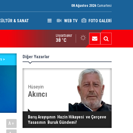
08 Ağustos 2026
Cumartesi
KÜLTÜR & SANAT
WEB TV
FOTO GALERİ
Diyarbakır
afları netleştiren bu yasa demokrasi güçleri aleyhine sonuçlar 
38 °C
Diğer Yazarlar
ı >
Hüseyin
Akıncı
Barış Arayışının Hazin Hikayesi ve Çerçeve
Yasasının Buruk Gündemi!
A+