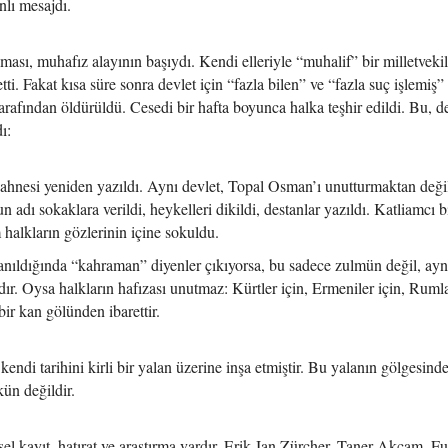
nlı mesajdı.
sı, muhafız alayının başıydı. Kendi elleriyle “muhalif” bir milletvekil
ti. Fakat kısa süre sonra devlet için “fazla bilen” ve “fazla suç işlemiş”
tarafından öldürüldü. Cesedi bir hafta boyunca halka teşhir edildi. Bu, d
dı:
sahnesi yeniden yazıldı. Aynı devlet, Topal Osman’ı unutturmaktan deği
dı sokaklara verildi, heykelleri dikildi, destanlar yazıldı. Katliamcı b
halkların gözlerinin içine sokuldu.
nıldığında “kahraman” diyenler çıkıyorsa, bu sadece zulmün değil, ayn
r. Oysa halkların hafızası unutmaz: Kürtler için, Ermeniler için, Rumla
ir kan gölünden ibarettir.
endi tarihini kirli bir yalan üzerine inşa etmiştir. Bu yalanın gölgesinde
kün değildir.
el kayıt, hatırat ve araştırma vardır. Erik Jan Zürcher, Taner Akçam, Fu