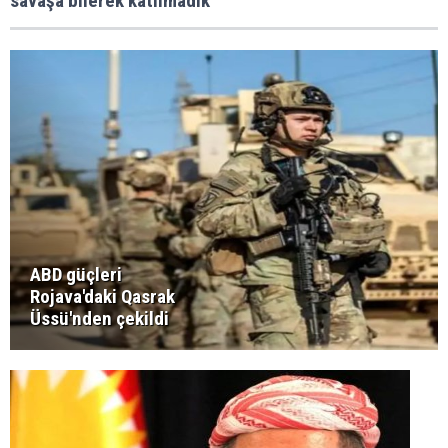
savaşa bilerek katılmadık
ABD güçleri
Rojava'daki Qasrak
Üssü'nden çekildi