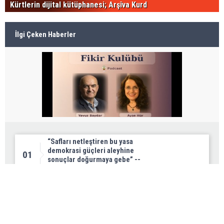
Kürtlerin dijital kütüphanesi; Arşîva Kurd
İlgi Çeken Haberler
“Safları netleştiren bu yasa
demokrasi güçleri aleyhine
01
sonuçlar doğurmaya gebe” --
Ayşe Hür
Irak Petrol Bakanı: Kürdistan
Bölgesi’nin petrol payının
02
artırılmasının önünde bir engel