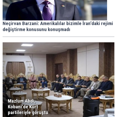
Neçirvan Barzani: Amerikalılar bizimle İran’daki rejimi
değiştirme konusunu konuşmadı
Mazlum Abdi,
Kobani’de Kürt
partileriyle görüştü