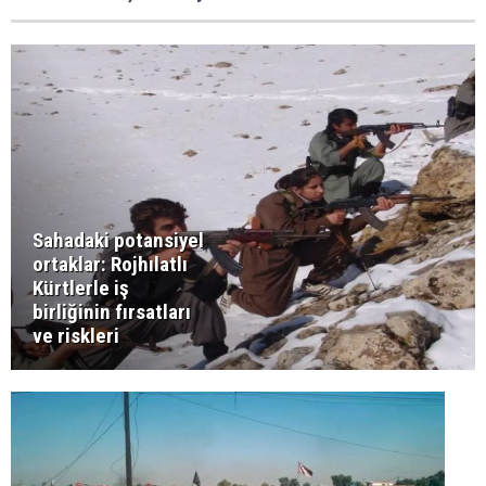
Sahadaki potansiyel
ortaklar: Rojhılatlı
Kürtlerle iş
birliğinin fırsatları
ve riskleri