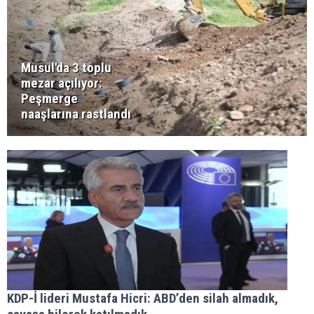
Musul'da 3 toplu
mezar açılıyor:
Peşmerge
naaşlarına rastlandı
KDP-İ lideri Mustafa Hicri: ABD’den silah almadık,