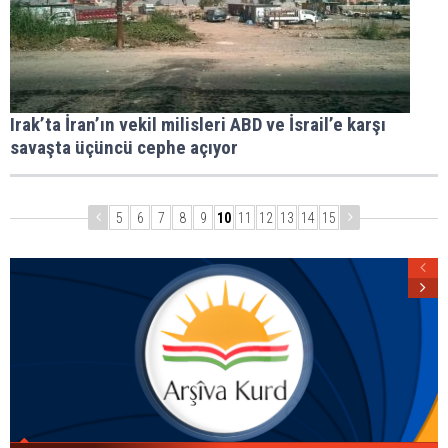
Irak’ta İran’ın vekil milisleri ABD ve İsrail’e karşı
savaşta üçüncü cephe açıyor
5
6
7
8
9
10
11
12
13
14
15