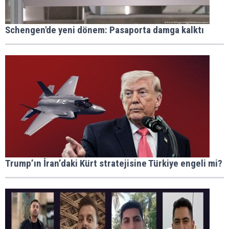
Schengen'de yeni dönem: Pasaporta damga kalktı
Trump’ın İran’daki Kürt stratejisine Türkiye engeli mi?