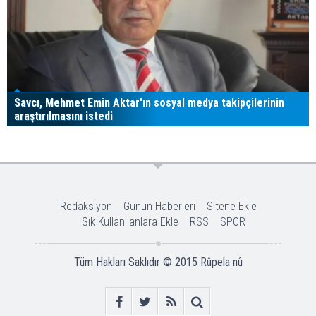
Savcı, Mehmet Emin Aktar'ın sosyal medya takipçilerinin
araştırılmasını istedi
Redaksiyon
Günün Haberleri
Sitene Ekle
Sık Kullanılanlara Ekle
RSS
SPOR
Tüm Hakları Saklıdır © 2015
Rûpela nû