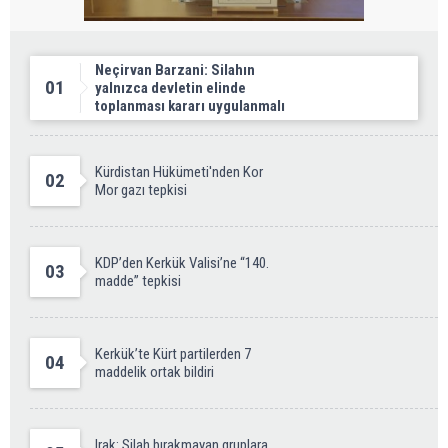
Neçirvan Barzani: Silahın
01
yalnızca devletin elinde
toplanması kararı uygulanmalı
Kürdistan Hükümeti'nden Kor
02
Mor gazı tepkisi
KDP’den Kerkük Valisi’ne “140.
03
madde” tepkisi
Kerkük’te Kürt partilerden 7
04
maddelik ortak bildiri
Irak: Silah bırakmayan gruplara