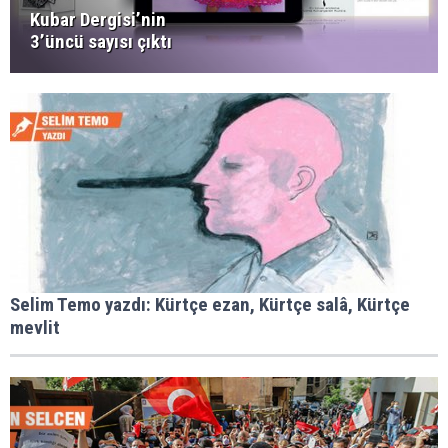
Kubar Dergisi’nin
3’üncü sayısı çıktı
Selim Temo yazdı: Kürtçe ezan, Kürtçe salâ, Kürtçe
mevlit