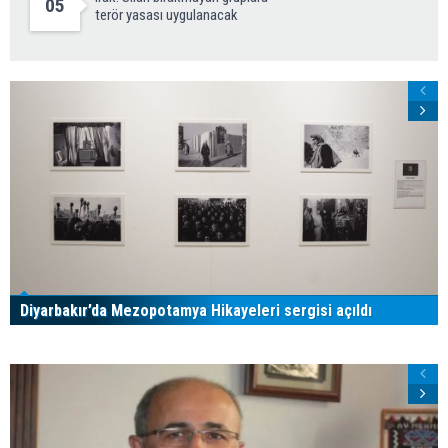
05
terör yasası uygulanacak
Diyarbakır’da Mezopotamya Hikayeleri sergisi açıldı