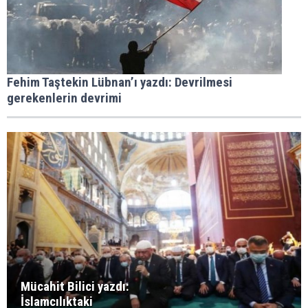
Fehim Taştekin Lübnan’ı yazdı: Devrilmesi
gerekenlerin devrimi
Mücahit Bilici yazdı:
İslamcılıktaki