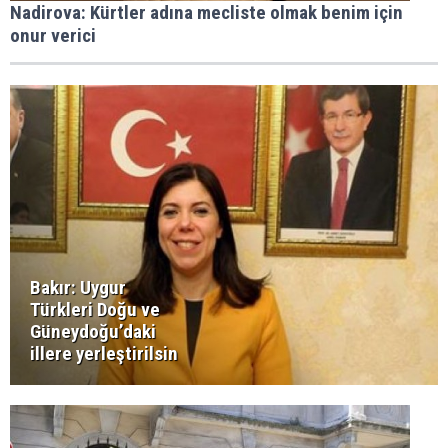
Nadirova: Kürtler adına mecliste olmak benim için
onur verici
Bakır: Uygur
Türkleri Doğu ve
Güneydoğu’daki
illere yerleştirilsin