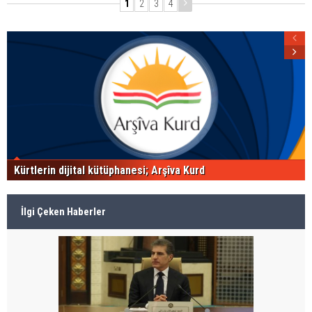
1
2
3
4
Kürtlerin dijital kütüphanesi; Arşîva Kurd
İlgi Çeken Haberler