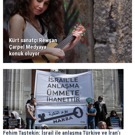
Kürt sanatçı Rewşan
Çarpel Medyaya
konuk oluyor
Fehim Taştekin: İsrail ile anlaşma Türkiye ve İran’ı