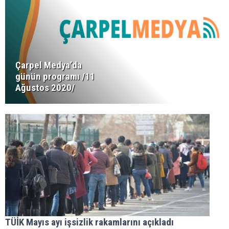
Çarpel Medya’da
günün programı /11
Ağustos 2020/
TÜİK Mayıs ayı işsizlik rakamlarını açıkladı