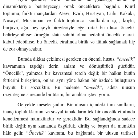
dinamikleriyle belirleyeceği ortak önceliklere bağlıdır. Kürd
toplumu; farklı inançlardan Alevi, Êzidî, Hristiyan, Cuhî, Kakaki,
Nusayrî, Müslüman ve farklı toplumsal sınıflardan işçi, köylü,
burjuva, ağa, bey, şeyh bireyleriyle, eğer ortak bir ulusal öncelik
belirleyebilirse; örneğin statü sahibi olma hedefini öncelik olarak
kabul edebilirse, bu öncelik etrafında birlik ve ittifak sağlamak hiç
de zor olmayacaktır.
Burada dikkat çekilmesi gereken en önemli husus, “
öncelik
”
kavramının taşıdığı derin anlam ve dönüştürücü gücüdür.
“Öncelik”, yalnızca bir kavramsal tercih değil; bir halkın bütün
fertlerini birleştiren, onları aynı yöne bakan bir iradede buluşturan
büyülü bir sözcüktür. Bu nedenle “
öncelik
”, adeta ulusun
özgürleşme sürecinde bir tılsım, bir anahtar işlevi görür.
Gerçekte mesele şudur: Bir ulusun içindeki tüm sınıfların,
inanç topluluklarının ve sosyal tabakaların tek bir öncelik etrafında
kenetlenmesi mümkündür ve gereklidir. Bu sağlandığında sadece
birlik değil; aynı zamanda özgürlük, diriliş ve başarı da mümkün
hâle gelir. “
Öncelik
” kavramı, bu bağlamda bir ulusun tarihsel