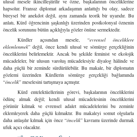
ulusal mesele ikincilleştirilir ve özne, başkalarının önceliklerine
hapsolur. Fransız diplomat arkadaşımın anlattığı bu olay, sadece
bireysel bir anekdot değil, aynı zamanda teorik bir uyarıdır. Bu
anlatı, Kürd öğrencinin şaşkınlığı üzerinden postkolonyal öznenin
öncelik sorununu bütün açıklığıyla gözler önüne sermektedir.
Kürdler açısından mesele, “
evrensel önceliklere
eklemlenmek
” değil, önce kendi ulusal ve sömürge gerçekliğinin
önceliklerini belirlemektir. Ancak bu şekilde feminist ve ekolojik
mücadeleler, bir ulusun varoluş mücadelesiyle diyalog hâlinde ve
daha güçlü bir zeminde sürdürülebilir. Bu makale, bir diplomatın
gözlemi üzerinden Kürdlerin sömürge gerçekliği bağlamında
“
öncelik
” meselesini tartışmaya açmıştır.
Kürd entelektüellerinin görevi, başkalarının önceliklerini
ödünç almak değil; kendi ulusal mücadelesinin önceliklerini
görünür kılmak ve evrensel adalet mücadelelerini bu zeminle
eklemleyerek daha güçlü kılmaktır. Bu makaleyi somut olgularla
daha anlaşılır kılmak için önce “
öncelik
” kavramı üzerinde durmak
ufuk açıcı olacaktır.