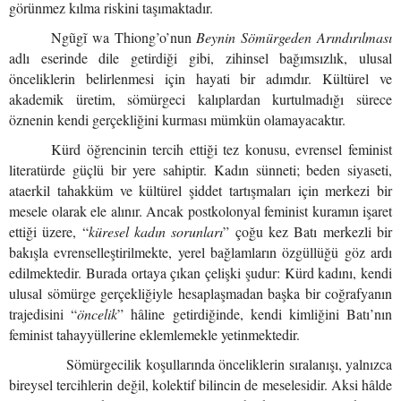
görünmez kılma riskini taşımaktadır.
Ngũgĩ wa Thiong’o’nun
Beynin Sömürgeden Arındırılması
adlı eserinde dile getirdiği gibi, zihinsel bağımsızlık, ulusal
önceliklerin belirlenmesi için hayati bir adımdır. Kültürel ve
akademik üretim, sömürgeci kalıplardan kurtulmadığı sürece
öznenin kendi gerçekliğini kurması mümkün olamayacaktır.
Kürd öğrencinin tercih ettiği tez konusu, evrensel feminist
literatürde güçlü bir yere sahiptir. Kadın sünneti; beden siyaseti,
ataerkil tahakküm ve kültürel şiddet tartışmaları için merkezi bir
mesele olarak ele alınır. Ancak postkolonyal feminist kuramın işaret
ettiği üzere, “
küresel kadın sorunları
” çoğu kez Batı merkezli bir
bakışla evrenselleştirilmekte, yerel bağlamların özgüllüğü göz ardı
edilmektedir. Burada ortaya çıkan çelişki şudur: Kürd kadını, kendi
ulusal sömürge gerçekliğiyle hesaplaşmadan başka bir coğrafyanın
trajedisini “
öncelik
” hâline getirdiğinde, kendi kimliğini Batı’nın
feminist tahayyüllerine eklemlemekle yetinmektedir.
Sömürgecilik koşullarında önceliklerin sıralanışı, yalnızca
bireysel tercihlerin değil, kolektif bilincin de meselesidir. Aksi hâlde