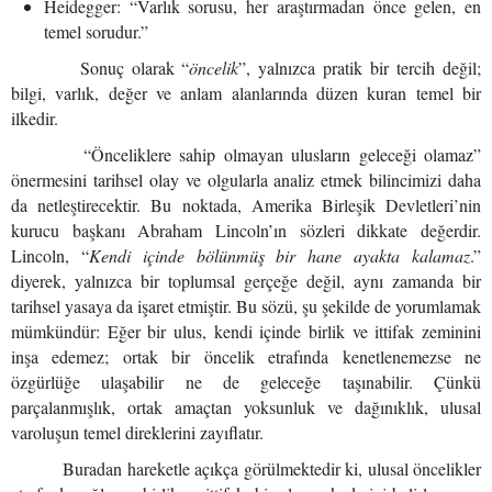
Heidegger: “Varlık sorusu, her araştırmadan önce gelen, en
temel sorudur.”
Sonuç olarak “
öncelik
”, yalnızca pratik bir tercih değil;
bilgi, varlık, değer ve anlam alanlarında düzen kuran temel bir
ilkedir.
“Önceliklere sahip olmayan ulusların geleceği olamaz”
önermesini tarihsel olay ve olgularla analiz etmek bilincimizi daha
da netleştirecektir. Bu noktada, Amerika Birleşik Devletleri’nin
kurucu başkanı Abraham Lincoln’ın sözleri dikkate değerdir.
Lincoln, “
Kendi içinde bölünmüş bir hane ayakta kalamaz
.”
diyerek, yalnızca bir toplumsal gerçeğe değil, aynı zamanda bir
tarihsel yasaya da işaret etmiştir. Bu sözü, şu şekilde de yorumlamak
mümkündür: Eğer bir ulus, kendi içinde birlik ve ittifak zeminini
inşa edemez; ortak bir öncelik etrafında kenetlenemezse ne
özgürlüğe ulaşabilir ne de geleceğe taşınabilir. Çünkü
parçalanmışlık, ortak amaçtan yoksunluk ve dağınıklık, ulusal
varoluşun temel direklerini zayıflatır.
Buradan hareketle açıkça görülmektedir ki, ulusal öncelikler