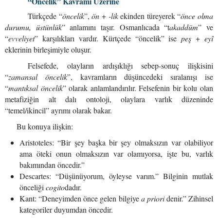
“Öncelik” Kavramı Üzerine
Türkçede “
öncelik
”,
ön
+
-lik
ekinden türeyerek “
önce olma
durumu, üstünlük
” anlamını taşır. Osmanlıcada “t
akaddüm
” ve
“
evveliyet
” karşılıkları vardır. Kürtçede “öncelik” ise
peş
+
eyî
eklerinin birleşimiyle oluşur.
Felsefede, olayların ardışıklığı sebep-sonuç ilişkisini
“
zamansal öncelik
”, kavramların düşüncedeki sıralanışı ise
“
mantıksal öncelik
” olarak anlamlandırılır. Felsefenin bir kolu olan
metafiziğin alt dalı ontoloji, olaylara varlık düzeninde
“temel/ikincil” ayrımı olarak bakar.
Bu konuya ilişkin:
Aristoteles: “Bir şey başka bir şey olmaksızın var olabiliyor
ama öteki onun olmaksızın var olamıyorsa, işte bu, varlık
bakımından öncedir.”
Descartes: “Düşünüyorum, öyleyse varım.” Bilginin mutlak
önceliği
cogito
dadır.
Kant: “Deneyimden önce gelen bilgiye
a priori
denir.” Zihinsel
kategoriler duyumdan öncedir.