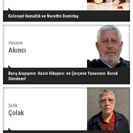
Kolonyal Hamallık ve Nurettin Demirtaş
Hüseyin
Akıncı
Barış Arayışının Hazin Hikayesi ve Çerçeve Yasasının Buruk
Gündemi!
Şefik
Çolak