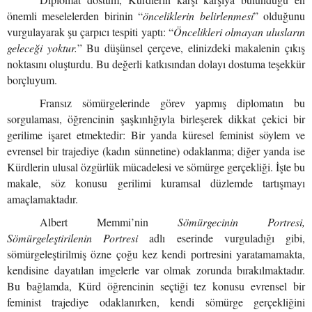
önemli meselelerden birinin “
önceliklerin belirlenmesi
” olduğunu
vurgulayarak şu çarpıcı tespiti yaptı: “
Öncelikleri olmayan ulusların
geleceği yoktur.
” Bu düşünsel çerçeve, elinizdeki makalenin çıkış
noktasını oluşturdu. Bu değerli katkısından dolayı dostuma teşekkür
borçluyum.
Fransız sömürgelerinde görev yapmış diplomatın bu
sorgulaması, öğrencinin şaşkınlığıyla birleşerek dikkat çekici bir
gerilime işaret etmektedir: Bir yanda küresel feminist söylem ve
evrensel bir trajediye (kadın sünnetine) odaklanma; diğer yanda ise
Kürdlerin ulusal özgürlük mücadelesi ve sömürge gerçekliği. İşte bu
makale, söz konusu gerilimi kuramsal düzlemde tartışmayı
amaçlamaktadır.
Albert Memmi’nin
Sömürgecinin Portresi,
Sömürgeleştirilenin Portresi
adlı eserinde vurguladığı gibi,
sömürgeleştirilmiş özne çoğu kez kendi portresini yaratamamakta,
kendisine dayatılan imgelerle var olmak zorunda bırakılmaktadır.
Bu bağlamda, Kürd öğrencinin seçtiği tez konusu evrensel bir
feminist trajediye odaklanırken, kendi sömürge gerçekliğini