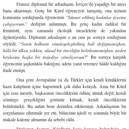
Fransız diplomat bir arkadaşım, İsviçre’de yaşadığı bir anıyı
bana aktarmıştı. Genç bir Kürd öğrenciyle tanışmış, ona tezinin
konusunu sorduğunda öğrencinin “
Sünnet edilmiş kadınlar üzerine
çalışıyorum.
” dediğini anlatmıştı. Bu genç kadın radikal bir
feministti, aynı zamanda ekolojik meselelerle de yakından
ilgileniyordu. Diplomat arkadaşım o an ona şu soruyu sorduğunu
söyledi: “
Senin halkının sömürgeleştirilmiş hali değişmemişken,
hâlâ bir ülken yokken, ulusal bir önceliğin belirlenmemişken, neden
böylesine başka bir trajediye yöneliyorsun
?” Bu soruya karşılık
öğrencinin şaşkınlıkla baktığını, adeta yanıt veremez hâlde kaldığını
ifade etmişti.
Ona göre Avrupalılar ya da Türkler için kendi kimliklerini
hazır kalıpların içine hapsetmek çok daha kolaydı. Ama bir Kürd
için esas mesele, başkasının önceliklerini ödünç almak değil; kendi
sömürge gerçekliğini görünür kılmak, kendi önceliklerini
belirlemekti. Bu anlatı beni derinden etkilemişti. Arkadaşımın bu
sorgulaması zihnimde yer etti, bilincime işledi ve sonunda böyle bir
makale kaleme almamın da sebebi oldu.
Diplomat dostum, Kürdlerin karşı karşıya bulunduğu en