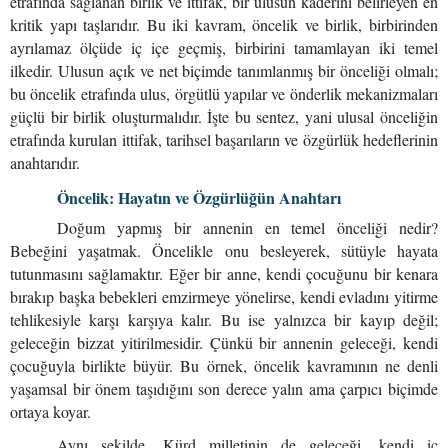
etrafında sağlanan birlik ve ittifak, bir ulusun kaderini belirleyen en
kritik yapı taşlarıdır. Bu iki kavram, öncelik ve birlik, birbirinden
ayrılamaz ölçüde iç içe geçmiş, birbirini tamamlayan iki temel
ilkedir. Ulusun açık ve net biçimde tanımlanmış bir önceliği olmalı;
bu öncelik etrafında ulus, örgütlü yapılar ve önderlik mekanizmaları
güçlü bir birlik oluşturmalıdır. İşte bu sentez, yani ulusal önceliğin
etrafında kurulan ittifak, tarihsel başarıların ve özgürlük hedeflerinin
anahtarıdır.
Öncelik: Hayatın ve Özgürlüğün Anahtarı
Doğum yapmış bir annenin en temel önceliği nedir?
Bebeğini yaşatmak. Öncelikle onu besleyerek, sütüyle hayata
tutunmasını sağlamaktır. Eğer bir anne, kendi çocuğunu bir kenara
bırakıp başka bebekleri emzirmeye yönelirse, kendi evladını yitirme
tehlikesiyle karşı karşıya kalır. Bu ise yalnızca bir kayıp değil;
geleceğin bizzat yitirilmesidir. Çünkü bir annenin geleceği, kendi
çocuğuyla birlikte büyür. Bu örnek, öncelik kavramının ne denli
yaşamsal bir önem taşıdığını son derece yalın ama çarpıcı biçimde
ortaya koyar.
Aynı şekilde, Kürd milletinin de geleceği, kendi iç