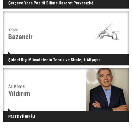
Çerçeve Yasa Pozitif Bilime Hakaret Pervasızlığı
Yaşar
Bazencir
Şiddet Dışı Mücadelenin Teorik ve Stratejik Altyapısı
Ali Kemal
Yıldırım
PALTOYÊ DIRÊJ