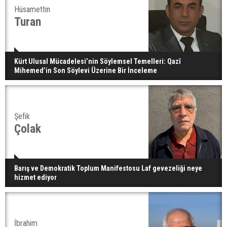
Hüsamettin
Turan
Kürt Ulusal Mücadelesi’nin Söylemsel Temelleri: Qazî
Mihemed’in Son Söylevi Üzerine Bir İnceleme
Şefik
Çolak
Barış ve Demokratik Toplum Manifestosu Laf gevezeliği neye
hizmet ediyor
İbrahim