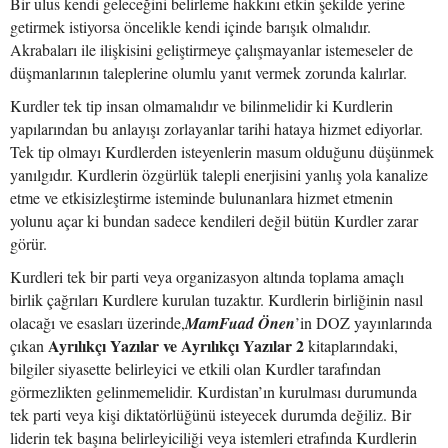
Bir ulus kendi geleceğini belirleme hakkını etkin şekilde yerine
getirmek istiyorsa öncelikle kendi içinde barışık olmalıdır.
Akrabaları ile ilişkisini geliştirmeye çalışmayanlar istemeseler de
düşmanlarının taleplerine olumlu yanıt vermek zorunda kalırlar.
Kurdler tek tip insan olmamalıdır ve bilinmelidir ki Kurdlerin
yapılarından bu anlayışı zorlayanlar tarihi hataya hizmet ediyorlar.
Tek tip olmayı Kurdlerden isteyenlerin masum olduğunu düşünmek
yanılgıdır. Kurdlerin özgürlük talepli enerjisini yanlış yola kanalize
etme ve etkisizleştirme isteminde bulunanlara hizmet etmenin
yolunu açar ki bundan sadece kendileri değil bütün Kurdler zarar
görür.
Kurdleri tek bir parti veya organizasyon altında toplama amaçlı
birlik çağrıları Kurdlere kurulan tuzaktır. Kurdlerin birliğinin nasıl
olacağı ve esasları üzerinde,
MamFuad Önen
’in DOZ yayınlarında
Ayrılıkçı Yazılar ve Ayrılıkçı Yazılar 2
çıkan
kitaplarındaki,
bilgiler siyasette belirleyici ve etkili olan Kurdler tarafından
görmezlikten gelinmemelidir. Kurdistan’ın kurulması durumunda
tek parti veya kişi diktatörlüğünü isteyecek durumda değiliz. Bir
liderin tek başına belirleyiciliği veya istemleri etrafında Kurdlerin