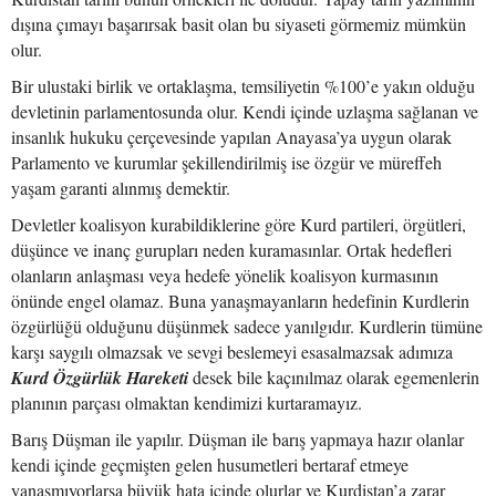
dışına çımayı başarırsak basit olan bu siyaseti görmemiz mümkün
olur.
Bir ulustaki birlik ve ortaklaşma, temsiliyetin %100’e yakın olduğu
devletinin parlamentosunda olur. Kendi içinde uzlaşma sağlanan ve
insanlık hukuku çerçevesinde yapılan Anayasa’ya uygun olarak
Parlamento ve kurumlar şekillendirilmiş ise özgür ve müreffeh
yaşam garanti alınmış demektir.
Devletler koalisyon kurabildiklerine göre Kurd partileri, örgütleri,
düşünce ve inanç gurupları neden kuramasınlar. Ortak hedefleri
olanların anlaşması veya hedefe yönelik koalisyon kurmasının
önünde engel olamaz. Buna yanaşmayanların hedefinin Kurdlerin
özgürlüğü olduğunu düşünmek sadece yanılgıdır. Kurdlerin tümüne
karşı saygılı olmazsak ve sevgi beslemeyi esasalmazsak adımıza
Kurd Özgürlük Hareketi
desek bile kaçınılmaz olarak egemenlerin
planının parçası olmaktan kendimizi kurtaramayız.
Barış Düşman ile yapılır. Düşman ile barış yapmaya hazır olanlar
kendi içinde geçmişten gelen husumetleri bertaraf etmeye
yanaşmıyorlarsa büyük hata içinde olurlar ve Kurdistan’a zarar