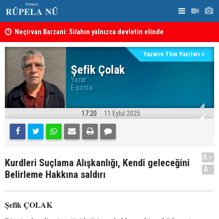
Neçirvan Barzani: Silahın yalnızca devletin elinde
Kürdistan 
toplanması kararı uygulanmalı
Yazarın Tüm Yazıları >
Şefik Çolak
Yazar
E-posta:
17:20
11 Eylül 2025
A+
Kurdleri Suçlama Alışkanlığı, Kendi geleceğini
A-
Belirleme Hakkına saldırı
Şefik ÇOLAK