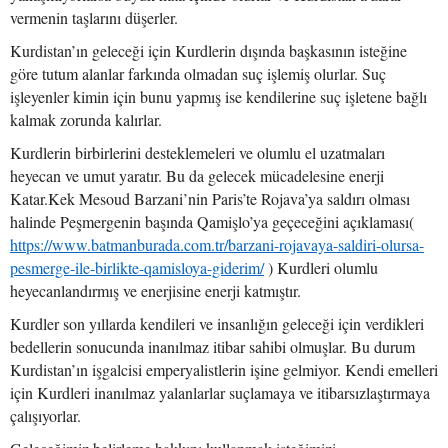
vermenin taşlarını düşerler.
Kurdistan’ın geleceği için Kurdlerin dışında başkasının isteğine
göre tutum alanlar farkında olmadan suç işlemiş olurlar. Suç
işleyenler kimin için bunu yapmış ise kendilerine suç işletene bağlı
kalmak zorunda kalırlar.
Kurdlerin birbirlerini desteklemeleri ve olumlu el uzatmaları
heyecan ve umut yaratır. Bu da gelecek mücadelesine enerji
Katar.Kek Mesoud Barzani’nin Paris’te Rojava’ya saldırı olması
halinde Peşmergenin başında Qamişlo’ya geçeceğini açıklaması(
https://www.batmanburada.com.tr/barzani-rojavaya-saldiri-olursa-
pesmerge-ile-birlikte-qamisloya-giderim/
) Kurdleri olumlu
heyecanlandırmış ve enerjisine enerji katmıştır.
Kurdler son yıllarda kendileri ve insanlığın geleceği için verdikleri
bedellerin sonucunda inanılmaz itibar sahibi olmuşlar. Bu durum
Kurdistan’ın işgalcisi emperyalistlerin işine gelmiyor. Kendi emelleri
için Kurdleri inanılmaz yalanlarlar suçlamaya ve itibarsızlaştırmaya
çalışıyorlar.