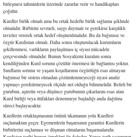
birleşmesi tahminlerin üzerinde zararlar verir ve handikapları
çoğaltır.
Kurdler birlik olmalı ama bu ortak hedefte birlik sağlama şeklinde
olmalıdır. Birbirini sevmeli, saygı duymalı ve gerekirse karşılıklı
tavizler vererek ortak hedef oluşturulmalıdır. Bu da bağımsız ve
özgür Kurdistan olmalı. Daha sonra oluşturulacak kurumların
şekillenmesi, varlıkların paylaşılması iç siyasi mücadele
çerçevesinde olmalıdır. Bunun Sosyalizmi kuralım sonra
kendiliğinden Kurd sorunu çözülür önermesi ile bağlantısı yoktur.
Sınıfların sorunu ve yaşam koşullarının özgürlüğü esas almayan
bağımsız bir sistem olmadan çözümlenmeyeceği siyasi analiz
yapmayı gerektirmeyecek ölçüde net olduğu bilinmelidir. Belirli bir
gurubun, aşiretin veya düşünce gurubunun çıkarlarını esas alan
Kurd birliği veya ittifakları denenmeye başladığı anda dağılma
süreci başlayacaktır.
Kurdlerin ortaklaşmasının önünü tıkamanın yolu Kurdleri
suçlamaktan geçer. Egemenlerin başarısının garantisi Kurdlerin
birbirlerini suçlaması ve düşman olmalarını başarmalarıdır.
Kurdistan tarihi bunun örnekleri ile doludur. Yapay tarih yazımının