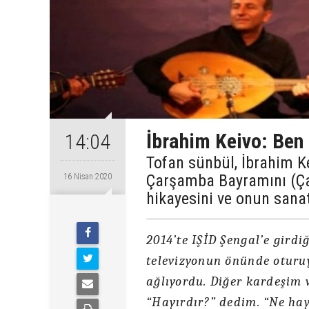
İbrahim Keivo: Be
14:04
Tofan sünbül, İbrahim Ke
Çarşamba Bayramını (Çar
16 Nisan 2020
hikayesini ve onun sana
2014’te IŞİD Şengal’e gird
televizyonun önünde oturuy
ağlıyordu. Diğer kardeşim 
“Hayırdır?” dedim. “Ne hay