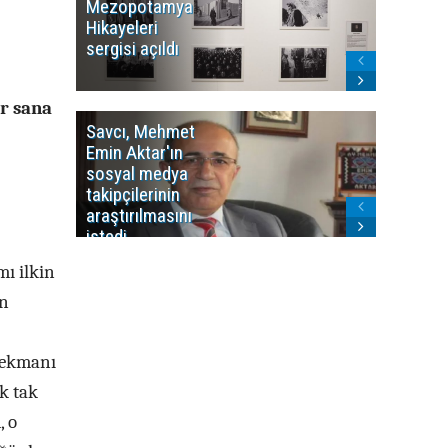
Mezopotamya
yayın y
Hikayeleri
Cosmo K
sergisi açıldı
program
sonlandı
er sana
Savcı, Mehmet
Kürdist
Emin Aktar'ın
Bölgesi 
sosyal medya
Washing
takipçilerinin
Gündem
araştırılmasını
ile ilişkil
istedi
ı ilkin
un
 Sekmanı
ak tak
, o