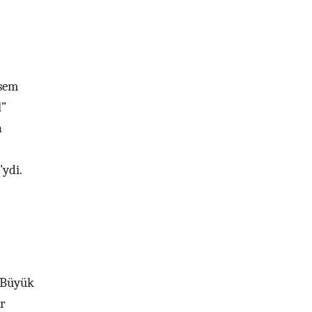
tsem
l”
a
’ydi.
. Büyük
ir