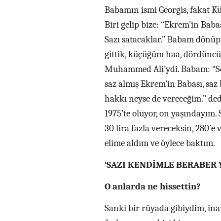
Babamın ismi Georgis, fakat Kür
Biri gelip bize: “Ekrem’in Baba
Sazı satacaklar.” Babam dönüp:
gittik, küçüğüm haa, dördüncü 
Muhammed Ali’ydi. Babam: “Sofu
saz almış Ekrem’in Babası, saz 
hakkı neyse de vereceğim.” dedi
1975’te oluyor, on yaşındayım
30 lira fazla vereceksin, 280’e 
elime aldım ve öylece baktım.
‘SAZI KENDİMLE BERABER
O anlarda ne hissettin?
Sanki bir rüyada gibiydim, in