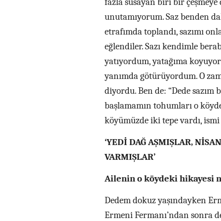
fazla susayan biri bir çeşmeye 
unutamıyorum. Saz benden daha
etrafımda toplandı, sazımı onla
eğlendiler. Sazı kendimle ber
yatıyordum, yatağıma koyuyor
yanımda götürüyordum. O zama
diyordu. Ben de: “Dede sazım
başlamamın tohumları o köyde 
köyümüzde iki tepe vardı, ismi
‘YEDİ DAĞ AŞMIŞLAR, NİSA
VARMIŞLAR’
Ailenin o köydeki hikayesi n
Dedem dokuz yaşındayken Erme
Ermeni Fermanı’ndan sonra ded