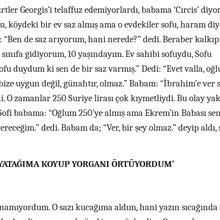
tler Georgis’i telaffuz edemiyorlardı, babama ‘Cırcis’ diyor
sı, köydeki bir ev saz almış ama o evdekiler sofu, haram diy
 “Ben de saz arıyorum, hani nerede?” dedi. Beraber kalkıp
sınıfa gidiyorum, 10 yaşındayım. Ev sahibi sofuydu, Sofu
 duydum ki sen de bir saz varmış.” Dedi: “Evet valla, oğl
bize uygun değil, günahtır, olmaz.” Babam: “İbrahim’e ver s
. O zamanlar 250 Suriye lirası çok kıymetliydi. Bu olay yak
. Sofi babama: “Oğlum 250’ye almış ama Ekrem’in Babası se
vereceğim.” dedi. Babam da; “Ver, bir şey olmaz.” deyip aldı, 
 YATAĞIMA KOYUP YORGANI ÖRTÜYORDUM’
anamıyordum. O sazı kucağıma aldım, hani yazın sıcağında