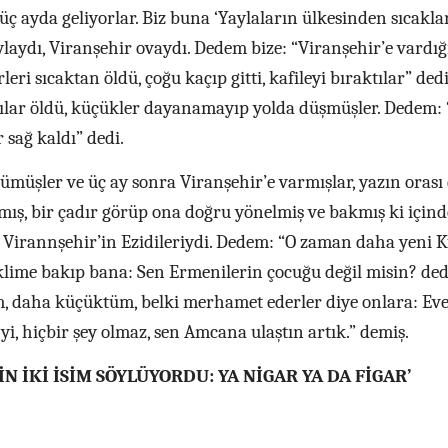
üç ayda geliyorlar. Biz buna ‘Yaylaların ülkesinden sıcakla
aylaydı, Viranşehir ovaydı. Dedem bize: “Viranşehir’e vardı
eri sıcaktan öldü, çoğu kaçıp gitti, kafileyi bıraktılar” ded
lılar öldü, küçükler dayanamayıp yolda düşmüşler. Dedem:
 sağ kaldı” dedi.
rümüşler ve üç ay sonra Viranşehir’e varmışlar, yazın orası
lmış, bir çadır görüp ona doğru yönelmiş ve bakmış ki içind
irannşehir’in Ezidileriydi. Dedem: “O zaman daha yeni K
klime bakıp bana: Sen Ermenilerin çocuğu değil misin? ded
 daha küçüktüm, belki merhamet ederler diye onlara: Eve
yi, hiçbir şey olmaz, sen Amcana ulaştın artık.” demiş.
N İKİ İSİM SÖYLÜYORDU: YA NİGAR YA DA FİGAR’