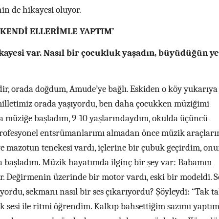
nin de hikayesi oluyor.
 KENDİ ELLERİMLE YAPTIM’
ikayesi var. Nasıl bir çocukluk yaşadın, büyüdüğün y
dir, orada doğdum, Amude’ye bağlı. Eskiden o köy yukarıya
 milletimiz orada yaşıyordu, ben daha çocukken müziğimi
ta müziğe başladım, 9-10 yaşlarındaydım, okulda üçüncü-
rofesyonel entsrümanlarımı almadan önce müzik araçlarım
ve mazotun tenekesi vardı, içlerine bir çubuk geçirdim, on
ya başladım. Müzik hayatımda ilginç bir şey var: Babamın
or. Değirmenin üzerinde bir motor vardı, eski bir modeldi.
ıyordu, sekmanı nasıl bir ses çıkarıyordu? Şöyleydi: “Tak t
k sesi ile ritmi öğrendim. Kalkıp bahsettiğim sazımı yaptım