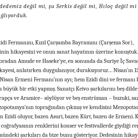
dedemiz değil mi, şu Serkis değil mi, Hıloç değil mi
ğlıyorduk.
zidi Fermanını, Kızıl Çarşamba Bayramını (Çarşema Sor),
sinin hikayesini ve onun sanat hayatının üzerine konuştuk.
 oradan Amude ve Haseke’ye, en sonunda da Suriye İç Sava
ayesi, anlatırken duygulanıyor, duraksıyoruz… Nisan’ın 15
e Nisan Ermeni Fermanı’nın ayı; hem Ezidi dini ve fermanı
üyük bir etki yapmış. Sanatçı Keivo şarkılarını beş dilde
rapça ve Aramice– söylüyor ve beş enstrüman – buzuki, saz
zopotamya’nın toprağından çıkmış ve kendisini Mezopota
n Ezidi oluyor, bazen Asuri, bazen Kürt, bazen de Ermeni. K
ğrafyasının renklerini konser ve festivallerde giydiği re
ümündeki şarkıları da bize bunu gösteriyor. Dedesinin hikay