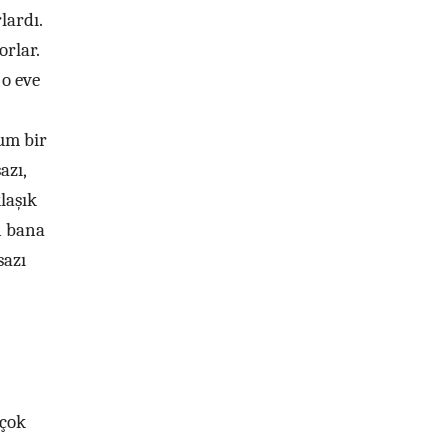
lardı.
orlar.
 o eve
um bir
azı,
laşık
n bana
sazı
 çok