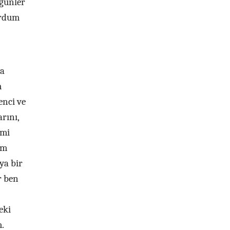
üğünler
ordum
ha
m
enci ve
rını,
imi
am
ya bir
r ben
eki
.