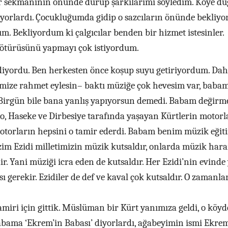
otor sekmanının önünde durup şarkılarımı söyledim. Köye d
çalıyorlardı. Çocukluğumda gidip o sazcıların önünde bekliy
m. Bekliyordum ki çalgıcılar benden bir hizmet istesinler.
 götürüsünü yapmayı çok istiyordum.
” diyordu. Ben herkesten önce koşup suyu getiriyordum. Da
mize rahmet eylesin– baktı müziğe çok hevesim var, baba
Birgün bile bana yanlış yapıyorsun demedi. Babam değirm
, Haseke ve Dirbesiye tarafında yaşayan Kürtlerin motorla
motorların hepsini o tamir ederdi. Babam benim müzik eğit
im Ezidi milletimizin müzik kutsaldır, onlarda müzik har
ir. Yani müziği icra eden de kutsaldır. Her Ezidi’nin evinde 
sı gerekir. Ezidiler de def ve kaval çok kutsaldır. O zamanla
miri için gittik. Müslüman bir Kürt yanımıza geldi, o köyd
ama ‘Ekrem’in Babası’ diyorlardı, ağabeyimin ismi Ekrem