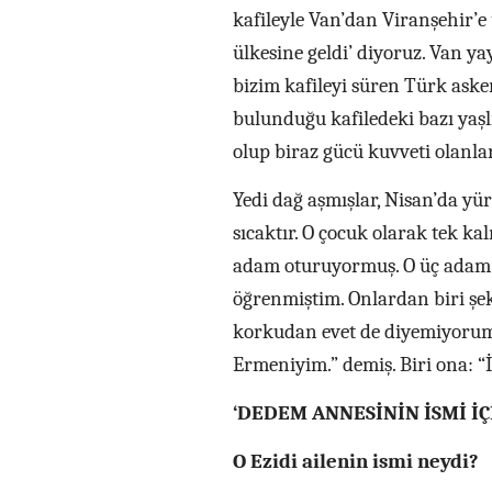
kafileyle Van’dan Viranşehir’e 
ülkesine geldi’ diyoruz. Van y
bizim kafileyi süren Türk askerl
bulunduğu kafiledeki bazı yaş
olup biraz gücü kuvveti olanlar
Yedi dağ aşmışlar, Nisan’da yü
sıcaktır. O çocuk olarak tek ka
adam oturuyormuş. O üç adam V
öğrenmiştim. Onlardan biri şe
korkudan evet de diyemiyorum,
Ermeniyim.” demiş. Biri ona: “İ
‘DEDEM ANNESİNİN İSMİ İÇİ
O Ezidi ailenin ismi neydi?