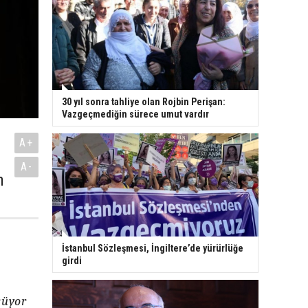
30 yıl sonra tahliye olan Rojbin Perişan:
Vazgeçmediğin sürece umut vardır
A+
A-
n
İstanbul Sözleşmesi, İngiltere’de yürürlüğe
,
girdi
rüyor