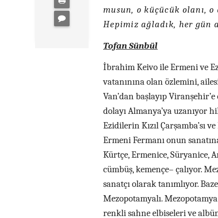
musun, o küçücük olanı, o 
Hepimiz ağladık, her gün a
Tofan Sünbül
İbrahim Keivo ile Ermeni ve E
vatanınına olan özlemini, aile
Van’dan başlayıp Viranşehir’e
dolayı Almanya’ya uzanıyor hik
Ezidilerin Kızıl Çarşamba’sı v
Ermeni Fermanı onun sanatına b
Kürtçe, Ermenice, Süryanice, A
cümbüş, kemençe– çalıyor. Me
sanatçı olarak tanımlıyor. Baze
Mezopotamyalı. Mezopotamya co
renkli sahne elbiseleri ve alb