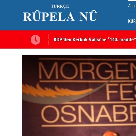
Ana 
KUR
KDP’den Kerkük Valisi’ne “140. madde”
Kerkük’te Kürt partilerden 7 maddelik o