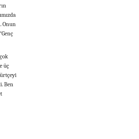
rın
ğımızda
i. Onun
 “Genç
 çok
e üç
ürtçeyi
i. Ben
t