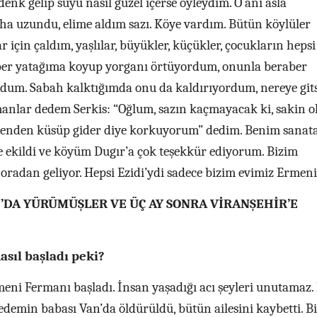
denk gelip suyu nasıl güzel içerse öyleydim. O anı asla
 uzundu, elime aldım sazı. Köye vardım. Bütün köylüler
r için çaldım, yaşlılar, büyükler, küçükler, çocukların hepsi
aber yatağıma koyup yorganı örtüyordum, onunla beraber
dum. Sabah kalktığımda onu da kaldırıyordum, nereye gi
nlar dedem Serkis: “Oğlum, sazın kaçmayacak ki, sakin o
 benden küsüp gider diye korkuyorum” dedim. Benim sanat
ekildi ve köyüm Dugır’a çok teşekkür ediyorum. Bizim
 oradan geliyor. Hepsi Ezidi’ydi sadece bizim evimiz Ermeni
N’DA YÜRÜMÜŞLER VE ÜÇ AY SONRA VİRANŞEHİR’E
asıl başladı peki?
ni Fermanı başladı. İnsan yaşadığı acı şeyleri unutamaz
emin babası Van’da öldürüldü, bütün ailesini kaybetti. B