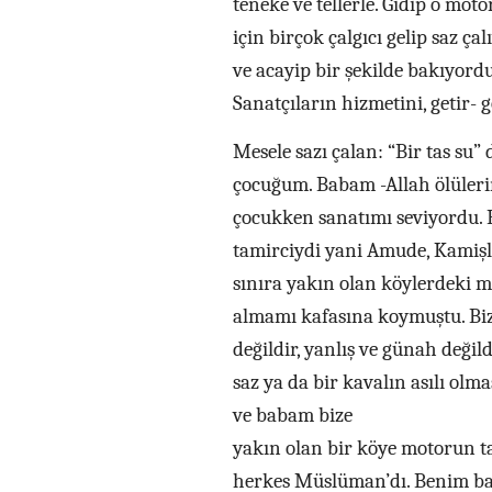
teneke ve tellerle. Gidip o m
için birçok çalgıcı gelip saz 
ve acayip bir şekilde bakıyordu
Sanatçıların hizmetini, getir-
Mesele sazı çalan: “Bir tas su
çocuğum. Babam -Allah ölüleri
çocukken sanatımı seviyordu. 
tamirciydi yani Amude, Kamişlo
sınıra yakın olan köylerdeki 
almamı kafasına koymuştu. Biz
değildir, yanlış ve günah değild
saz ya da bir kavalın asılı olma
ve babam bize
yakın olan bir köye motorun ta
herkes Müslüman’dı. Benim bab