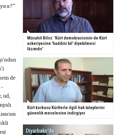
 yaa?”
Mücahit Bilici: 'Kürt demokrasisinin de Kürt
askeriyesine 'haddini bil' diyebilmesi
lâzımdır'
şı’ndan
’i
 hem de
 –
, ud,
myalı
Kürt korkusu Kürtlerle ilgili hak taleplerini
ısacası
güvenlik meselesine indirgiyor
nkli
Diyarbakır’da
WDR, Kü
esi