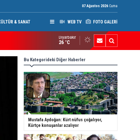
07 Ağustos 2026
Cuma
KÜLTÜR & SANAT
WEB TV
FOTO GALERİ
Diyarbakır
ak: Silah bırakmayan gruplara terör yasası uygulanacak
26 °C
Bu Kategorideki Diğer Haberler
Mustafa Aydoğan: Kürt nüfus çoğalıyor,
Kürtçe konuşanlar azalıyor