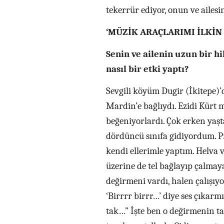
tekerrür ediyor, onun ve ailesi
‘MÜZİK ARAÇLARIMI İLKİN
Senin ve ailenin uzun bir h
nasıl bir etki yaptı?
Sevgili köyüm Dugir (İkitepe)’
Mardin’e bağlıydı. Ezidi Kürt
beğeniyorlardı. Çok erken yaş
dördüncü sınıfa gidiyordum. P
kendi ellerimle yaptım. Helva 
üzerine de tel bağlayıp çalma
değirmeni vardı, halen çalışıy
‘Birrrr birrr…’ diye ses çıkarm
tak…” İşte ben o değirmenin ta