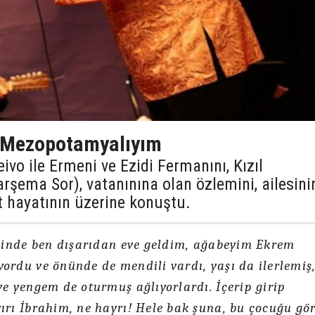
n Mezopotamyalıyım
ivo ile Ermeni ve Ezidi Fermanını, Kızıl
şema Sor), vatanınına olan özlemini, ailesini
t hayatının üzerine konuştu.
iğinde ben dışarıdan eve geldim, ağabeyim Ekrem
ordu ve önünde de mendili vardı, yaşı da ilerlemiş
ve yengem de oturmuş ağlıyorlardı. İçerip girip
ırı İbrahim, ne hayrı! Hele bak şuna, bu çocuğu gö