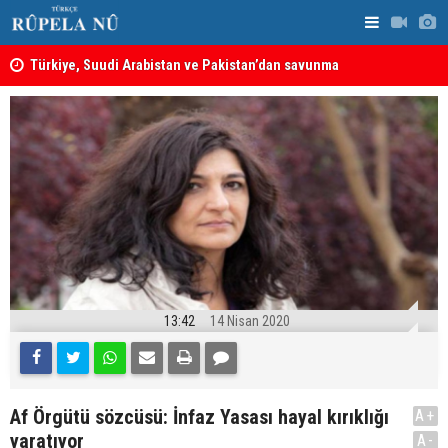
ine
Türkiye, Suudi Arabistan ve Pakistan’dan savunma
MEI Raporu
anlaşması: Bir üyeye saldırı, tüm üyelere yapılmış
Önemli Güv
sayılacak
13:42
14 Nisan 2020
Af Örgütü sözcüsü: İnfaz Yasası hayal kırıklığı
A+
yaratıyor
A-