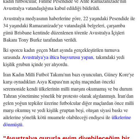
kadın futbolcular, Fatime Pesendide ve Atife Ramazanizade'nin
Avustralya vatandaşlığına kabul edildiği bildirildi.
Avustralya medyasının haberlerine göre, 22 yaşındaki Pesendide ile
34 yaşındaki Ramazanizade'ye vatandaşlık belgeleri, çarşamba
günü Brisbane kentinde düzenlenen törenle Avustralya İçişleri
Bakanı Tony Burke tarafından verildi.
İki sporcu kadın geçen Mart ayında gerçekleştirilen turnuva
sırasında
Avustralya'ya iltica başvurusu yapan,
takımdaki yedi
kişilik grubun içinde yer alıyordu.
İran Kadın Milli Futbol Takımı'nın bazı oyuncuları, Güney Kore'ye
karşı oynadıkları Asya Kupası'nın açılış maçından önceki
seremonide kendi ülkelerinin milli marşını okumamış ve bu durum
Tahran yönetimine yönelik bir protesto olarak algılanmıştı. İran'dan
gelen yoğun tepkiler üzerine futbolcular diğer maçlardan önce milli
marşı okumuş ve yedi kişilik gruptan beşi, oluşan siyasi baskı ve
ailelerine yönelik kötü muamele olabileceği endişesi ile
ülkelerine
dönmüştü.
"Avustralya gururla evim diyebileceğim bir