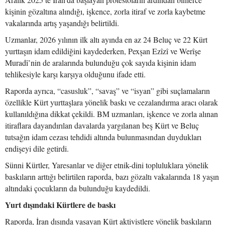
kişinin gözaltına alındığı, işkence, zorla itiraf ve zorla kaybetme
vakalarında artış yaşandığı belirtildi.
Uzmanlar, 2026 yılının ilk altı ayında en az 24 Beluç ve 22 Kürt
yurttaşın idam edildiğini kaydederken, Pexşan Ezîzî ve Werîşe
Muradî’nin de aralarında bulunduğu çok sayıda kişinin idam
tehlikesiyle karşı karşıya olduğunu ifade etti.
Raporda ayrıca, “casusluk”, “savaş” ve “isyan” gibi suçlamaların
özellikle Kürt yurttaşlara yönelik baskı ve cezalandırma aracı olarak
kullanıldığına dikkat çekildi. BM uzmanları, işkence ve zorla alınan
itiraflara dayandırılan davalarda yargılanan beş Kürt ve Beluç
tutsağın idam cezası tehdidi altında bulunmasından duydukları
endişeyi dile getirdi.
Sünni Kürtler, Yaresanlar ve diğer etnik-dini topluluklara yönelik
baskıların arttığı belirtilen raporda, bazı gözaltı vakalarında 18 yaşın
altındaki çocukların da bulunduğu kaydedildi.
Yurt dışındaki Kürtlere de baskı
Raporda, İran dışında yaşayan Kürt aktivistlere yönelik baskıların