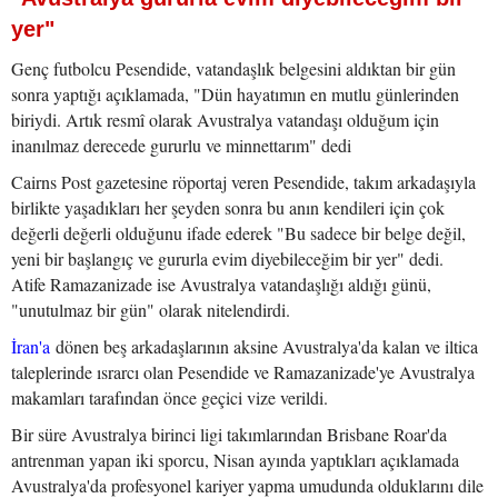
yer"
Genç futbolcu Pesendide, vatandaşlık belgesini aldıktan bir gün
sonra yaptığı açıklamada, "Dün hayatımın en mutlu günlerinden
biriydi. Artık resmî olarak Avustralya vatandaşı olduğum için
inanılmaz derecede gururlu ve minnettarım" dedi
Cairns Post gazetesine röportaj veren Pesendide, takım arkadaşıyla
birlikte yaşadıkları her şeyden sonra bu anın kendileri için çok
değerli değerli olduğunu ifade ederek "Bu sadece bir belge değil,
yeni bir başlangıç ve gururla evim diyebileceğim bir yer" dedi.
Atife Ramazanizade ise Avustralya vatandaşlığı aldığı günü,
"unutulmaz bir gün" olarak nitelendirdi.
İran'a
dönen beş arkadaşlarının aksine Avustralya'da kalan ve iltica
taleplerinde ısrarcı olan Pesendide ve Ramazanizade'ye Avustralya
makamları tarafından önce geçici vize verildi.
Bir süre Avustralya birinci ligi takımlarından Brisbane Roar'da
antrenman yapan iki sporcu, Nisan ayında yaptıkları açıklamada
Avustralya'da profesyonel kariyer yapma umudunda olduklarını dile