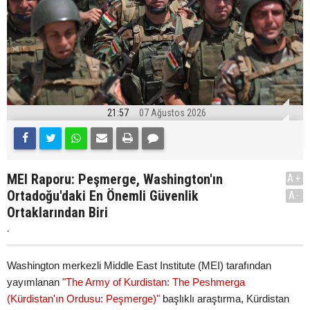
21:57
07 Ağustos 2026
MEI Raporu: Peşmerge, Washington'ın
A+
Ortadoğu'daki En Önemli Güvenlik
A-
Ortaklarından Biri
.
Washington merkezli Middle East Institute (MEI) tarafından
yayımlanan
"The Army of Kurdistan: The Peshmerga
(Kürdistan'ın Ordusu: Peşmerge)"
başlıklı araştırma, Kürdistan