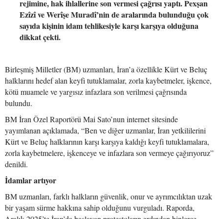
rejimine, hak ihlallerine son vermesi çağrısı yaptı. Pexşan
Ezîzî ve Werîşe Muradî’nin de aralarında bulunduğu çok
sayıda kişinin idam tehlikesiyle karşı karşıya olduğuna
dikkat çekti.
Birleşmiş Milletler (BM) uzmanları, İran’a özellikle Kürt ve Beluç
halklarını hedef alan keyfi tutuklamalar, zorla kaybetmeler, işkence,
kötü muamele ve yargısız infazlara son verilmesi çağrısında
bulundu.
BM İran Özel Raportörü Mai Sato’nun internet sitesinde
yayımlanan açıklamada, “Ben ve diğer uzmanlar, İran yetkililerini
Kürt ve Beluç halklarının karşı karşıya kaldığı keyfi tutuklamalara,
zorla kaybetmelere, işkenceye ve infazlara son vermeye çağırıyoruz”
denildi.
İdamlar artıyor
BM uzmanları, farklı halkların güvenlik, onur ve ayrımcılıktan uzak
bir yaşam sürme hakkına sahip olduğunu vurguladı. Raporda,
Aralık 2025’te İran’da başlayan protestoların ardından binlerce