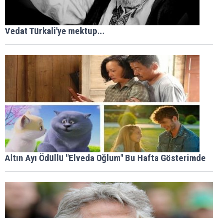
Vedat Türkali'ye mektup...
Altın Ayı Ödüllü "Elveda Oğlum" Bu Hafta Gösterimde