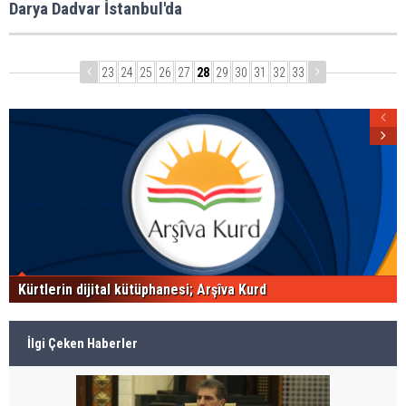
Darya Dadvar İstanbul'da
23
24
25
26
27
28
29
30
31
32
33
Kürtlerin dijital kütüphanesi; Arşîva Kurd
İlgi Çeken Haberler