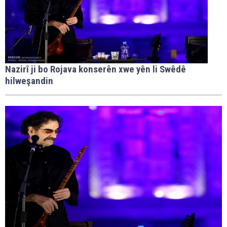
Nazirî ji bo Rojava konserên xwe yên li Swêdê
hilweşandin