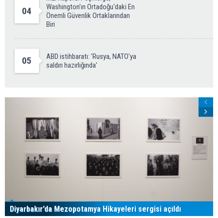
Washington'ın Ortadoğu'daki En
04
Önemli Güvenlik Ortaklarından
Biri
ABD istihbaratı: 'Rusya, NATO'ya
05
saldırı hazırlığında'
Diyarbakır’da Mezopotamya Hikayeleri sergisi açıldı