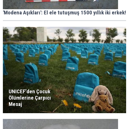
'Modena Aşıkları': El ele tutuşmuş 1500 yıllık iki erkek!
UNICEF’den Çocuk
Ölümlerine Çarpıcı
Mesaj