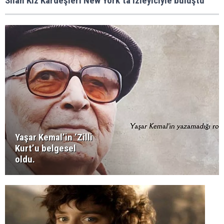
Silah Kız Kardeşleri New York’ta izleyiciyle buluştu
Yaşar Kemal’in ‘Zilli
Kurt’u belgesel
oldu.