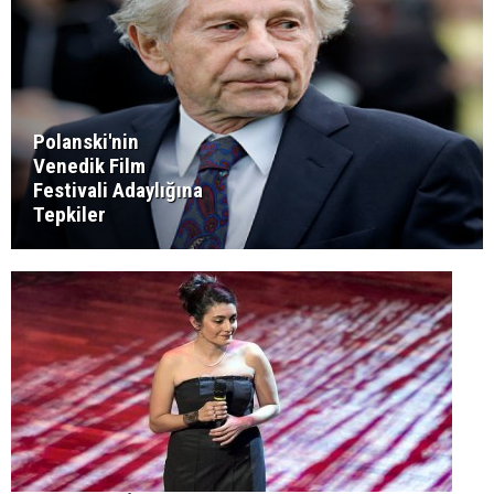
Polanski'nin
Venedik Film
Festivali Adaylığına
Tepkiler