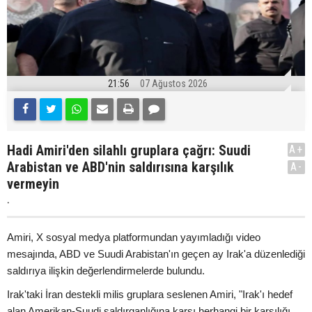
21:56
07 Ağustos 2026
Hadi Amiri'den silahlı gruplara çağrı: Suudi
A+
Arabistan ve ABD'nin saldırısına karşılık
A-
vermeyin
.
Amiri, X sosyal medya platformundan yayımladığı video
mesajında, ABD ve Suudi Arabistan'ın geçen ay Irak'a düzenlediği
saldırıya ilişkin değerlendirmelerde bulundu.
Irak'taki İran destekli milis gruplara seslenen Amiri, "Irak'ı hedef
alan Amerikan-Suudi saldırganlığına karşı herhangi bir karşılığı