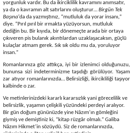
yorgunluk vardır. Bu da ikirciklilik kavramını anımsatır,
ya da o kavramın alt satırlarını oluşturur…
Birgün Tek
Başına
’da da yazmıştınız, “mutluluk da yorar insanı,”
diye. “Pırıl pırıl bir ırmakta yüzüyorsun, mutluluk
dediğin bu. Bir kıyıda, bir dönemeçte arada bir ortaya
çıkıveren pis bulanık akıntılardan uzaklaşacaksın, güçlü
kulaçlar atmam gerek. Sık sık oldu mu da, yoruluyor
insan.”
Romanlarınıza göz attıkça, iyi bir izlenimci olduğunuzu,
bununsa sizi indeterminizme taşıdığı görülüyor. Yaşam
zar atıyor romanlarınızda… Belirsizliği, ikircikliliği taşıyor
kalbinde o zar.
Ve metinlerinizdeki kararlı kararsızlık yani görecelilik ve
belirsizlik, yaşamın çelişkili yüzündeki perdeyi aralıyor.
Bir gün doğum gününüzde yine Nâzım’ın gömleğini
giymiş ve demiştiniz ki, “kitap rüzgâr olmalı.” Galiba
Nâzım Hikmet’in sözüydü. Siz de romanlarınızda,