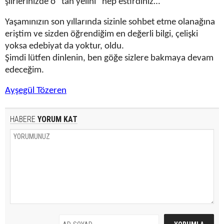
şiirlerinizde o “tan yelini” hep estirdiniz…
Yaşamınızın son yıllarında sizinle sohbet etme olanağına
eriştim ve sizden öğrendiğim en değerli bilgi, çelişki
yoksa edebiyat da yoktur, oldu.
Şimdi lütfen dinlenin, ben göğe sizlere bakmaya devam
edeceğim.
Ayşegül Tözeren
HABERE
YORUM KAT