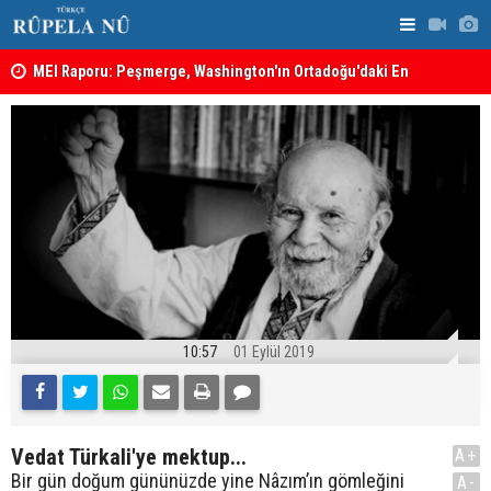
MEI Raporu: Peşmerge, Washington'ın Ortadoğu'daki En
Hadi Amiri'
Önemli Güvenlik Ortaklarından Biri
ABD'nin sal
10:57
01 Eylül 2019
Vedat Türkali'ye mektup...
A+
Bir gün doğum gününüzde yine Nâzım’ın gömleğini
A-