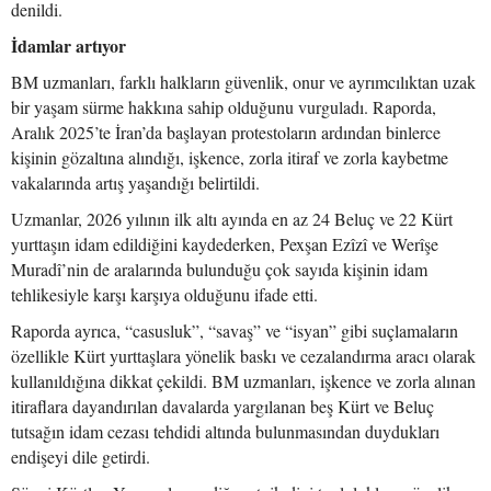
denildi.
İdamlar artıyor
BM uzmanları, farklı halkların güvenlik, onur ve ayrımcılıktan uzak
bir yaşam sürme hakkına sahip olduğunu vurguladı. Raporda,
Aralık 2025’te İran’da başlayan protestoların ardından binlerce
kişinin gözaltına alındığı, işkence, zorla itiraf ve zorla kaybetme
vakalarında artış yaşandığı belirtildi.
Uzmanlar, 2026 yılının ilk altı ayında en az 24 Beluç ve 22 Kürt
yurttaşın idam edildiğini kaydederken, Pexşan Ezîzî ve Werîşe
Muradî’nin de aralarında bulunduğu çok sayıda kişinin idam
tehlikesiyle karşı karşıya olduğunu ifade etti.
Raporda ayrıca, “casusluk”, “savaş” ve “isyan” gibi suçlamaların
özellikle Kürt yurttaşlara yönelik baskı ve cezalandırma aracı olarak
kullanıldığına dikkat çekildi. BM uzmanları, işkence ve zorla alınan
itiraflara dayandırılan davalarda yargılanan beş Kürt ve Beluç
tutsağın idam cezası tehdidi altında bulunmasından duydukları
endişeyi dile getirdi.