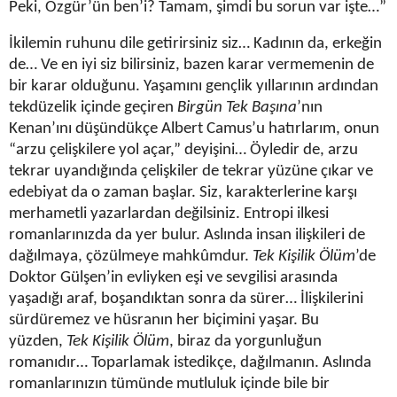
Peki, Özgür’ün ben’i? Tamam, şimdi bu sorun var işte…”
İkilemin ruhunu dile getirirsiniz siz… Kadının da, erkeğin
de… Ve en iyi siz bilirsiniz, bazen karar vermemenin de
bir karar olduğunu. Yaşamını gençlik yıllarının ardından
tekdüzelik içinde geçiren
Birgün Tek Başına
’nın
Kenan’ını düşündükçe Albert Camus’u hatırlarım, onun
“arzu çelişkilere yol açar,” deyişini… Öyledir de, arzu
tekrar uyandığında çelişkiler de tekrar yüzüne çıkar ve
edebiyat da o zaman başlar. Siz, karakterlerine karşı
merhametli yazarlardan değilsiniz. Entropi ilkesi
romanlarınızda da yer bulur. Aslında insan ilişkileri de
dağılmaya, çözülmeye mahkûmdur.
Tek Kişilik Ölüm
’de
Doktor Gülşen’in evliyken eşi ve sevgilisi arasında
yaşadığı araf, boşandıktan sonra da sürer… İlişkilerini
sürdüremez ve hüsranın her biçimini yaşar. Bu
yüzden,
Tek Kişilik Ölüm
, biraz da yorgunluğun
romanıdır… Toparlamak istedikçe, dağılmanın. Aslında
romanlarınızın tümünde mutluluk içinde bile bir