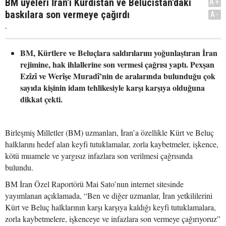
BM üyeleri İran'ı Kürdistan ve Belucistan'daki
A+
baskılara son vermeye çağırdı
A-
.
BM, Kürtlere ve Beluçlara saldırılarını yoğunlaştıran İran
rejimine, hak ihlallerine son vermesi çağrısı yaptı. Pexşan
Ezîzî ve Werîşe Muradî’nin de aralarında bulunduğu çok
sayıda kişinin idam tehlikesiyle karşı karşıya olduğuna
dikkat çekti.
Birleşmiş Milletler (BM) uzmanları, İran’a özellikle Kürt ve Beluç
halklarını hedef alan keyfi tutuklamalar, zorla kaybetmeler, işkence,
kötü muamele ve yargısız infazlara son verilmesi çağrısında
bulundu.
BM İran Özel Raportörü Mai Sato’nun internet sitesinde
yayımlanan açıklamada, “Ben ve diğer uzmanlar, İran yetkililerini
Kürt ve Beluç halklarının karşı karşıya kaldığı keyfi tutuklamalara,
zorla kaybetmelere, işkenceye ve infazlara son vermeye çağırıyoruz”