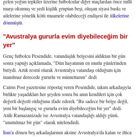
gelen yoğun tepkiler üzerine futbolcular diğer maçlardan önce milli
marşı okumuş ve yedi kişilik gruptan beşi, oluşan siyasi baskı ve
ailelerine yönelik kötü muamele olabileceği endişesi ile
ülkelerine
dönmüştü.
"Avustralya gururla evim diyebileceğim bir
yer"
Genç futbolcu Pesendide, vatandaşlık belgesini aldıktan bir gün
sonra yaptığı açıklamada, "Dün hayatımın en mutlu günlerinden
biriydi. Artık resmî olarak Avustralya vatandaşı olduğum için
inanılmaz derecede gururlu ve minnettarım" dedi
Cairns Post gazetesine röportaj veren Pesendide, takım arkadaşıyla
birlikte yaşadıkları her şeyden sonra bu anın kendileri için çok
değerli değerli olduğunu ifade ederek "Bu sadece bir belge değil,
yeni bir başlangıç ve gururla evim diyebileceğim bir yer" dedi.
Atife Ramazanizade ise Avustralya vatandaşlığı aldığı günü,
"unutulmaz bir gün" olarak nitelendirdi.
İran'a
dönen beş arkadaşlarının aksine Avustralya'da kalan ve iltica