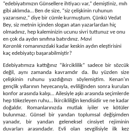
“edebiyatımızın Günsellere ihtiyacı var,” demiştiniz, mıh
gibi aklımda… Ben de size, “siz çelişkinin ruhunun
yazarısınız,” diye bir cümle kurmuştum. Çünkü Vedat
Bey, siz metnin içinden slogan atan yazarlardan hiç
olmadınız, hep kaleminizin ucunu sivri tuttunuz ve onu
en çok da aydın sınıfına batırdınız.
Mavi
Karanlık
romanınızdaki kadar keskin aydın eleştirisini
kaç edebiyatçı başarabilmiştir?
Edebiyatımıza kattığınız “ikirciklilik” sadece bir sözcük
değil, aynı zamanda kavramdır da. Bu yüzden size
çelişkinin ruhunu yazdığınızı söylemiştim. Kenan’ın
gençlik yıllarının heyecanıyla, evliliğinden sonra kurulan
konfor arasında kalışı… Ailesiyle aşkı arasında seçimlerde
hep tökezleyen ruhu… İkircikliliğin kendisidir ve ne kadar
doğaldır. Romanlarınızda mutlak iyiler ve kötüler
bulunmaz. Günsel bir yandan toplumsal değişimden
yanadır, bir yandan geleneksel cinsiyet rejiminin
duvarları arasındadır. Evli olan sevgilisiyle ilk kez