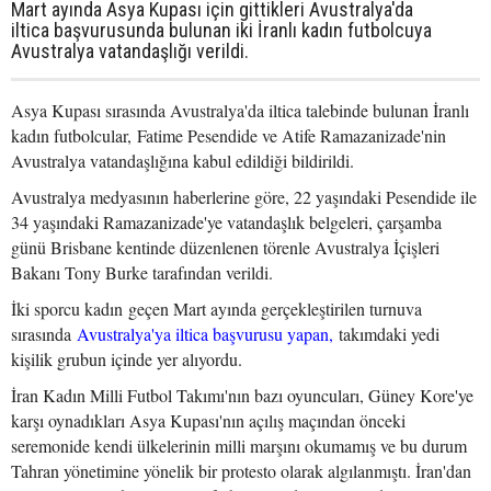
Mart ayında Asya Kupası için gittikleri Avustralya'da
iltica başvurusunda bulunan iki İranlı kadın futbolcuya
Avustralya vatandaşlığı verildi.
Asya Kupası sırasında Avustralya'da iltica talebinde bulunan İranlı
kadın futbolcular, Fatime Pesendide ve Atife Ramazanizade'nin
Avustralya vatandaşlığına kabul edildiği bildirildi.
Avustralya medyasının haberlerine göre, 22 yaşındaki Pesendide ile
34 yaşındaki Ramazanizade'ye vatandaşlık belgeleri, çarşamba
günü Brisbane kentinde düzenlenen törenle Avustralya İçişleri
Bakanı Tony Burke tarafından verildi.
İki sporcu kadın geçen Mart ayında gerçekleştirilen turnuva
sırasında
Avustralya'ya iltica başvurusu yapan,
takımdaki yedi
kişilik grubun içinde yer alıyordu.
İran Kadın Milli Futbol Takımı'nın bazı oyuncuları, Güney Kore'ye
karşı oynadıkları Asya Kupası'nın açılış maçından önceki
seremonide kendi ülkelerinin milli marşını okumamış ve bu durum
Tahran yönetimine yönelik bir protesto olarak algılanmıştı. İran'dan