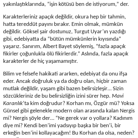
yakınlaştıklarında, “işin kötüsü ben de istiyorum,” der.
Karakterleriniz apaçık değildir, okura hep bir tahmin,
hatta tereddüt payını bırakır. Emin olmak, mümkün
değildir. Göksel şair dostunuz, Turgut Uyar’ın yazdığı
gibi, edebiyatta da “bütün mümkünlerin kıyısında”
yaşarız. Sanırım, Albert Bayet söylemiş, “fazla apaçık
fikirler çoğunlukla ölü fikirlerdir.” Aslında, fazla apaçık
karakterler de hiç yaşamamıştır.
Bilim ve felsefe hakikati ararken, edebiyat da onu ifşa
eder. Ancak doğruluk ya da doğru olan, hiçbir zaman
mutlak değildir, yaşam gibi bazen belirsizleşir… Sizin
sözcükleriniz de bu belirsizliğin izini sürer hep.
Mavi
Karanlık
’ta kim doğrudur? Korhan mı, Özgür mü? Yoksa
Günsel gibi gelenekle modern olan arasında kalan Nergis
mi? Nergis şöyle der… “Ne gerek var o yollara? Kadınım
diye mi? Kendi ben’imi yadsıyıp başka bir ben’i, bir
erkeğin ben’ini kollayacağım! Bu Korhan da olsa, neden?