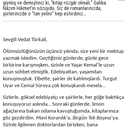
giymiş ve demiştiniz ki, “kitap rüzgâr olmalı.” Galiba
Nâzım Hikmet’in sözüydü. Siz de romanlarınızda,
şiirlerinizde o “tan yelini” hep estirdiniz…
Sevgili Vedat Türkali,
Ölümsüzlüğünüzün üçüncü yılında, size yeni bir mektup
yazmak istedim. Geçtiğimiz günlerde, günle gece
birbirine karışmışken, sizinle ve Yaşar Kemal’le uzun
uzun sohbet etmiştik. Edebiyattan, yaşamdan
konuşmuştuk. Elbette, şairler de katılmışlardı. Turgut
Uyar ve Cemal Süreya çok konuşkandı mesela…
Sizlerle, göksel edebiyatçı ve şairlerle, her göğe baktıkça
konuşuyoruz aslında… Sonraki günlerde, limon
ağaçlarına bakan odama kavuştuğumda, kitaplarınıza
göz gezdirdim.
Mavi Karanlık
’a,
Birgün Tek Başına
’ya.
Sizinle ilgilenen doktorlardan biriyken, bana