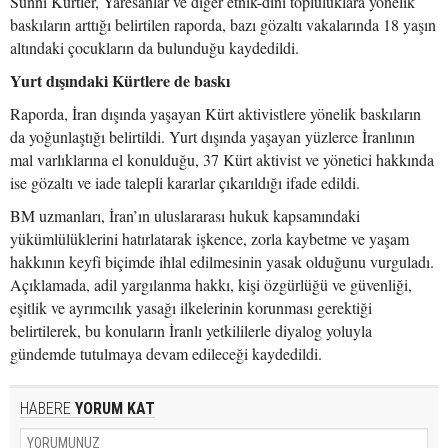
Sünni Kürtler, Yaresanlar ve diğer etnik-dini topluluklara yönelik
baskıların arttığı belirtilen raporda, bazı gözaltı vakalarında 18 yaşın
altındaki çocukların da bulunduğu kaydedildi.
Yurt dışındaki Kürtlere de baskı
Raporda, İran dışında yaşayan Kürt aktivistlere yönelik baskıların
da yoğunlaştığı belirtildi. Yurt dışında yaşayan yüzlerce İranlının
mal varlıklarına el konulduğu, 37 Kürt aktivist ve yönetici hakkında
ise gözaltı ve iade talepli kararlar çıkarıldığı ifade edildi.
BM uzmanları, İran’ın uluslararası hukuk kapsamındaki
yükümlülüklerini hatırlatarak işkence, zorla kaybetme ve yaşam
hakkının keyfi biçimde ihlal edilmesinin yasak olduğunu vurguladı.
Açıklamada, adil yargılanma hakkı, kişi özgürlüğü ve güvenliği,
eşitlik ve ayrımcılık yasağı ilkelerinin korunması gerektiği
belirtilerek, bu konuların İranlı yetkililerle diyalog yoluyla
gündemde tutulmaya devam edileceği kaydedildi.
HABERE
YORUM KAT