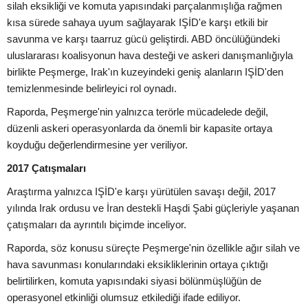
silah eksikliği ve komuta yapısındaki parçalanmışlığa rağmen
kısa sürede sahaya uyum sağlayarak IŞİD'e karşı etkili bir
savunma ve karşı taarruz gücü geliştirdi. ABD öncülüğündeki
uluslararası koalisyonun hava desteği ve askeri danışmanlığıyla
birlikte Peşmerge, Irak'ın kuzeyindeki geniş alanların IŞİD'den
temizlenmesinde belirleyici rol oynadı.
Raporda, Peşmerge'nin yalnızca terörle mücadelede değil,
düzenli askeri operasyonlarda da önemli bir kapasite ortaya
koyduğu değerlendirmesine yer veriliyor.
2017 Çatışmaları
Araştırma yalnızca IŞİD'e karşı yürütülen savaşı değil, 2017
yılında Irak ordusu ve İran destekli Haşdi Şabi güçleriyle yaşanan
çatışmaları da ayrıntılı biçimde inceliyor.
Raporda, söz konusu süreçte Peşmerge'nin özellikle ağır silah ve
hava savunması konularındaki eksikliklerinin ortaya çıktığı
belirtilirken, komuta yapısındaki siyasi bölünmüşlüğün de
operasyonel etkinliği olumsuz etkilediği ifade ediliyor.