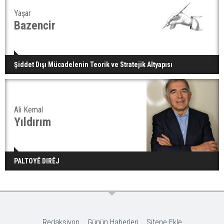
Yaşar
Bazencir
Şiddet Dışı Mücadelenin Teorik ve Stratejik Altyapısı
Ali Kemal
Yıldırım
PALTOYÊ DIRÊJ
Redaksiyon
Günün Haberleri
Sitene Ekle