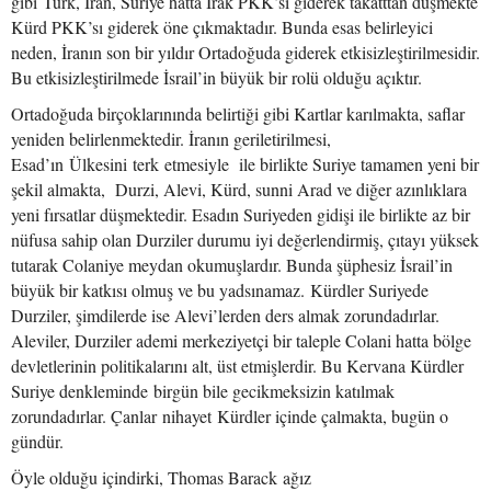
gibi Türk, İran, Suriye hatta Irak PKK’sı giderek takatttan düşmekte
Kürd PKK’sı giderek öne çıkmaktadır. Bunda esas belirleyici
neden, İranın son bir yıldır Ortadoğuda giderek etkisizleştirilmesidir.
Bu etkisizleştirilmede İsrail’in büyük bir rolü olduğu açıktır.
Ortadoğuda birçoklarınında belirtiği gibi Kartlar karılmakta, saflar
yeniden belirlenmektedir. İranın geriletirilmesi,
Esad’ın Ülkesini terk etmesiyle ile birlikte Suriye tamamen yeni bir
şekil almakta, Durzi, Alevi, Kürd, sunni Arad ve diğer azınlıklara
yeni fırsatlar düşmektedir. Esadın Suriyeden gidişi ile birlikte az bir
nüfusa sahip olan Durziler durumu iyi değerlendirmiş, çıtayı yüksek
tutarak Colaniye meydan okumuşlardır. Bunda şüphesiz İsrail’in
büyük bir katkısı olmuş ve bu yadsınamaz. Kürdler Suriyede
Durziler, şimdilerde ise Alevi’lerden ders almak zorundadırlar.
Aleviler, Durziler ademi merkeziyetçi bir taleple Colani hatta bölge
devletlerinin politikalarını alt, üst etmişlerdir. Bu Kervana Kürdler
Suriye denkleminde birgün bile gecikmeksizin katılmak
zorundadırlar. Çanlar nihayet Kürdler içinde çalmakta, bugün o
gündür.
Öyle olduğu içindirki, Thomas Barack ağız