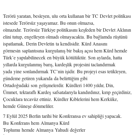
Terörü yaratan, besleyen, ulu orta kullanan bir TC Devlet politikası
istesede Terörsüz yaşayamaz. Bu onun olmazsa,
olmazıdır. Terörsüz Türkiye politikasını keşfeden bir Devlet Aklının
elini tutup, engelleyen olmadı olmayacakta. Bu bağlamda rüştünü
ispatlamak, Derin Devletin ta kendisidir. Kürd Anasını
görmesin saplantısına kurgulanış bir bakış açısı hem Kürd hemde
Türk’e yapılabilinecek en büyük kötülüktür. Son aylarda, hatta
yıllarda kurgulanmış barış, kardeşlik projesini taclandırmak
yada yine sonlandırmak TC’nin işidir. Bu projeyi esas tetikleyen,
gündeme getiren yukarıda da belirttiğim gibi
Ortadoğudaki son gelişmelerdir. Kürdleri 1400 yıldır, Din,
Ümmet, tektaraflı Kardeş safsatalarıyla kandırdınız, kırıp geçirdiniz,
Çocuklara tecavüz ettiniz. Kürdler Kıblelerini hem Kerküke,
hemde Güneşe dönmeliler.
7 Eylül 2025 Berlin tarihi bir Konferansa ev sahipliği yapacak.
Bu Konferans hem Almanya Kürd
Toplumu hemde Almanya Yahudi değerler