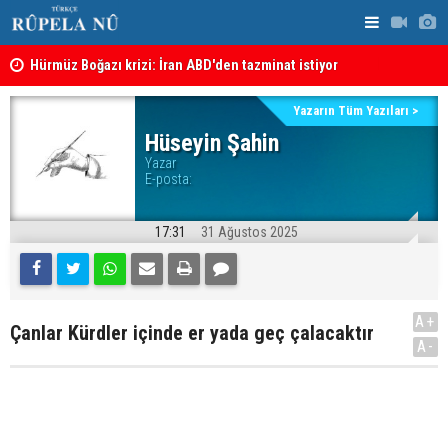
şı
Hürmüz Boğazı krizi: İran ABD'den tazminat istiyor
İran'dan Hü
Yazarın Tüm Yazıları >
Hüseyin Şahin
Yazar
E-posta:
17:31
31 Ağustos 2025
A+
Çanlar Kürdler içinde er yada geç çalacaktır
A-