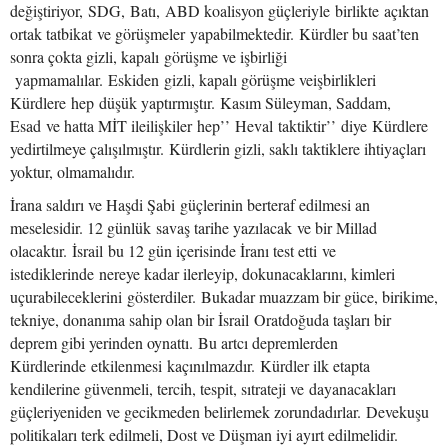
değiştiriyor, SDG, Batı, ABD koalisyon güçleriyle birlikte açıktan
ortak tatbikat ve görüşmeler yapabilmektedir. Kürdler bu saat’ten
sonra çokta gizli, kapalı görüşme ve işbirliği
yapmamalılar. Eskiden gizli, kapalı görüşme veişbirlikleri
Kürdlere hep düşük yaptırmıştır. Kasım Süleyman, Saddam,
Esad ve hatta MİT ileilişkiler hep’’ Heval taktiktir’’ diye Kürdlere
yedirtilmeye çalışılmıştır. Kürdlerin gizli, saklı taktiklere ihtiyaçları
yoktur, olmamalıdır.
İrana saldırı ve Haşdi Şabi güçlerinin berteraf edilmesi an
meselesidir. 12 günlük savaş tarihe yazılacak ve bir Millad
olacaktır. İsrail bu 12 gün içerisinde İranı test etti ve
istediklerinde nereye kadar ilerleyip, dokunacaklarını, kimleri
uçurabileceklerini gösterdiler. Bukadar muazzam bir güce, birikime,
tekniye, donanıma sahip olan bir İsrail Oratdoğuda taşları bir
deprem gibi yerinden oynattı. Bu artcı depremlerden
Kürdlerinde etkilenmesi kaçınılmazdır. Kürdler ilk etapta
kendilerine güvenmeli, tercih, tespit, sıtrateji ve dayanacakları
güçleriyeniden ve gecikmeden belirlemek zorundadırlar. Devekuşu
politikaları terk edilmeli, Dost ve Düşman iyi ayırt edilmelidir.