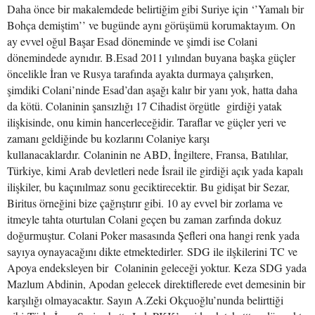
Daha önce bir makalemdede belirtiğim gibi Suriye için ‘’Yamalı bir
Bohça demiştim’’ ve bugünde aynı görüşümü korumaktayım. On
ay evvel oğul Başar Esad döneminde ve şimdi ise Colani
dönemindede aynıdır. B.Esad 2011 yılından buyana başka güçler
öncelikle İran ve Rusya tarafında ayakta durmaya çalışırken,
şimdiki Colani’ninde Esad’dan aşağı kalır bir yanı yok, hatta daha
da kötü. Colaninin şansızlığı 17 Cihadist örgütle girdiği yatak
ilişkisinde, onu kimin hancerleceğidir. Taraflar ve güçler yeri ve
zamanı geldiğinde bu kozlarını Colaniye karşı
kullanacaklardır. Colaninin ne ABD, İngiltere, Fransa, Batılılar,
Türkiye, kimi Arab devletleri nede İsrail ile girdiği açık yada kapalı
ilişkiler, bu kaçınılmaz sonu geciktirecektir. Bu gidişat bir Sezar,
Biritus örneğini bize çağrıştırır gibi. 10 ay evvel bir zorlama ve
itmeyle tahta oturtulan Colani geçen bu zaman zarfında dokuz
doğurmuştur. Colani Poker masasında Şefleri ona hangi renk yada
sayıya oynayacağını dikte etmektedirler. SDG ile ilşkilerini TC ve
Apoya endeksleyen bir Colaninin geleceği yoktur. Keza SDG yada
Mazlum Abdinin, Apodan gelecek direktiflerede evet demesinin bir
karşılığı olmayacaktır. Sayın A.Zeki Okçuoğlu’nunda belirttiği