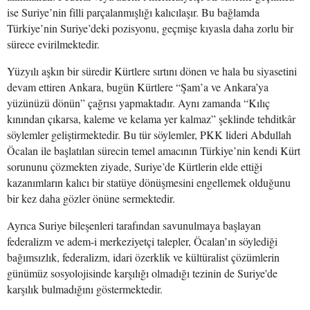
ise Suriye’nin filli parçalanmışlığı kalıcılaşır. Bu bağlamda
Türkiye’nin Suriye’deki pozisyonu, geçmişe kıyasla daha zorlu bir
sürece evirilmektedir.
Yüzyılı aşkın bir süredir Kürtlere sırtını dönen ve hala bu siyasetini
devam ettiren Ankara, bugün Kürtlere “Şam’a ve Ankara’ya
yüzünüzü dönün” çağrısı yapmaktadır. Aynı zamanda “Kılıç
kınından çıkarsa, kaleme ve kelama yer kalmaz” şeklinde tehditkâr
söylemler geliştirmektedir. Bu tür söylemler, PKK lideri Abdullah
Öcalan ile başlatılan sürecin temel amacının Türkiye’nin kendi Kürt
sorununu çözmekten ziyade, Suriye’de Kürtlerin elde ettiği
kazanımların kalıcı bir statüye dönüşmesini engellemek olduğunu
bir kez daha gözler önüne sermektedir.
Ayrıca Suriye bileşenleri tarafından savunulmaya başlayan
federalizm ve adem-i merkeziyetçi talepler, Öcalan’ın söylediği
bağımsızlık, federalizm, idari özerklik ve kültüralist çözümlerin
günümüz sosyolojisinde karşılığı olmadığı tezinin de Suriye'de
karşılık bulmadığını göstermektedir.