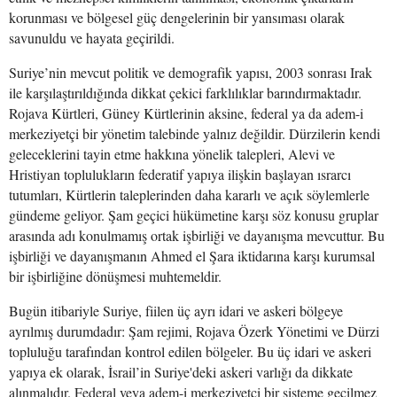
korunması ve bölgesel güç dengelerinin bir yansıması olarak
savunuldu ve hayata geçirildi.
Suriye’nin mevcut politik ve demografik yapısı, 2003 sonrası Irak
ile karşılaştırıldığında dikkat çekici farklılıklar barındırmaktadır.
Rojava Kürtleri, Güney Kürtlerinin aksine, federal ya da adem-i
merkeziyetçi bir yönetim talebinde yalnız değildir. Dürzilerin kendi
geleceklerini tayin etme hakkına yönelik talepleri, Alevi ve
Hristiyan toplulukların federatif yapıya ilişkin başlayan ısrarcı
tutumları, Kürtlerin taleplerinden daha kararlı ve açık söylemlerle
gündeme geliyor. Şam geçici hükümetine karşı söz konusu gruplar
arasında adı konulmamış ortak işbirliği ve dayanışma mevcuttur. Bu
işbirliği ve dayanışmanın Ahmed el Şara iktidarına karşı kurumsal
bir işbirliğine dönüşmesi muhtemeldir.
Bugün itibariyle Suriye, fiilen üç ayrı idari ve askeri bölgeye
ayrılmış durumdadır: Şam rejimi, Rojava Özerk Yönetimi ve Dürzi
topluluğu tarafından kontrol edilen bölgeler. Bu üç idari ve askeri
yapıya ek olarak, İsrail’in Suriye'deki askeri varlığı da dikkate
alınmalıdır. Federal veya adem-i merkeziyetçi bir sisteme geçilmez