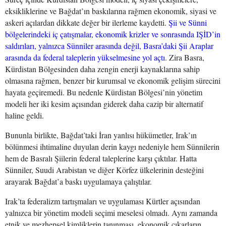
eksikliklerine ve Bağdat’ın baskılarına rağmen ekonomik, siyasi ve
askeri açılardan dikkate değer bir ilerleme kaydetti.
Şii ve Sünni
bölgelerindeki iç çatışmalar, ekonomik krizler ve sonrasında IŞİD’in
saldırıları, yalnızca Sünniler arasında değil, Basra’daki Şii Araplar
arasında da federal taleplerin yükselmesine yol açtı
.
Zira Basra,
Kürdistan Bölgesinden daha zengin enerji kaynaklarına sahip
olmasına rağmen, benzer bir kurumsal ve ekonomik gelişim sürecini
hayata geçiremedi. Bu nedenle Kürdistan Bölgesi’nin yönetim
modeli her iki kesim açısından giderek daha cazip bir alternatif
haline geldi.
Bununla birlikte, Bağdat’taki İran yanlısı hükümetler, Irak’ın
bölünmesi ihtimaline duyulan derin kaygı nedeniyle hem Sünnilerin
hem de Basralı Şiilerin federal taleplerine karşı çıktılar. Hatta
Sünniler, Suudi Arabistan ve diğer Körfez ülkelerinin desteğini
arayarak Bağdat’a baskı uygulamaya çalıştılar.
Irak’ta federalizm tartışmaları ve uygulaması Kürtler açısından
yalnızca bir yönetim modeli seçimi meselesi olmadı. Aynı zamanda
etnik ve mezhepsel kimliklerin tanınması, ekonomik çıkarların