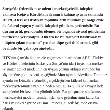
Suriye’de federalizm ve adem-i merkeziyetçilik talepleri
yalnızca Rojava Kürdistanı ile sınırlı kalmayıp aynı zamanda
Dürzi, Alevi ve Hristiyan toplulukların bulunduğu bölgelerde
de federal yapıya yönelik talepleri gündeme getirmiştir. Bu
durum artık geri döndürülemez bir biçimde siyasal gündemin
merkezine yerleşmiştir. Ankara ise bu talepleri bastırmak ve
“tüpten çıkan macunu” yeniden tüpe geri doldurmak gibi
beyhude bir çaba içerisindedir.
HTŞ’nin Şam’da iktidarı ele geçirmesinin ardından ABD, Türkiye
ve Körfez ülkelerinin baskısıyla Suriye’nin idari inşasında merkezi
ve üniter devlet modelinin en uygun çözüm olduğu yönünde bir
söylem öne çıktı. Ancak geçtiğimiz Mart ayında Alevilere, Temmuz
ayında ise Dürzilere yönelik gerçekleştirilen kitlesel katliamlar,
merkeziyetçi-üniter yapının neden olduğu 14 yıllık iç savaşın kök
sebeplerini bir kez daha görünür kıldı. Bu gelişmeler, söz konusu
merkeziyetçi modelin yeniden işler hale getirilmesinin kalıcı bir
barış ve istikrar yerine çatışma üreteceğini açık biçimde ortaya
çıkardı.