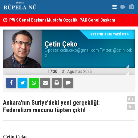
PWK Genel Başkanı Mustafa Özçelik, PAK Genel Başkanı
Hüseyin Yezdanpena’nın Oğlu İçin Kendisiyle Görüştü
İran’da Pez
12 maddelik çerçeve yasanın tam metni belli oldu: İşte
Yazarın Tüm Yazıları >
tam metin!
Çetin Çeko
E-posta:
cetin.ceko@gmail.com Twitter: @cetin_cek
o
17:30
31 Ağustos 2025
A+
Ankara'nın Suriye’deki yeni gerçekliği:
A-
Federalizm macunu tüpten çıktı!
Çetin Çeko