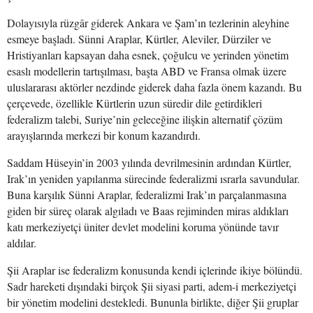
Dolayısıyla rüzgâr giderek Ankara ve Şam’ın tezlerinin aleyhine
esmeye başladı. Sünni Araplar, Kürtler, Aleviler, Dürziler ve
Hristiyanları kapsayan daha esnek, çoğulcu ve yerinden yönetim
esaslı modellerin tartışılması, başta ABD ve Fransa olmak üzere
uluslararası aktörler nezdinde giderek daha fazla önem kazandı. Bu
çerçevede, özellikle Kürtlerin uzun süredir dile getirdikleri
federalizm talebi, Suriye’nin geleceğine ilişkin alternatif çözüm
arayışlarında merkezi bir konum kazandırdı.
Saddam Hüseyin’in 2003 yılında devrilmesinin ardından Kürtler,
Irak’ın yeniden yapılanma sürecinde federalizmi ısrarla savundular.
Buna karşılık Sünni Araplar, federalizmi Irak’ın parçalanmasına
giden bir süreç olarak algıladı ve Baas rejiminden miras aldıkları
katı merkeziyetçi üniter devlet modelini koruma yönünde tavır
aldılar.
Şii Araplar ise federalizm konusunda kendi içlerinde ikiye bölündü.
Sadr hareketi dışındaki birçok Şii siyasi parti, adem-i merkeziyetçi
bir yönetim modelini destekledi. Bununla birlikte, diğer Şii gruplar