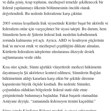
ve daha geniş Arap toplumu, mezhepsel temelde şekillenecek bir
federal yapılanmayı ülkenin bölünmesinin öncülü olarak
değerlendirdi. Bu nedenle federalizme karşı çıktılar.
2003 sonrası koşullarda Irak siyasetinde Kürtler başat bir aktördü ve
federalizm onlar için vazgeçilmez bir siyasi talepti. Bu durum, hem
Sünnilerin hem de Şiilerin federal Irak modelini kabullenmek
zorunda kalmasına yol açtı. Ayrıca, ABD ve koalisyon güçlerinin
Irak’ın mevcut etnik ve mezhepsel çeşitliliğini dikkate almaları,
Kürtlerin federalizm taleplerine uluslararası düzeyde destek
sağlanmasına vesile oldu.
Kısa süre içinde, Sünni ağırlıklı vilayetlerde merkezi hükümetin
dayatmasıyla Şii aktörlerce kontrol edilmesi, Sünnilerin Bağdat
hükümetinin aldığı kararlara karşı etkin bir şekilde direnme
kapasitesini büyük ölçüde kısıtladı. Bu nedenle Sünniler,
çoğunlukta oldukları bölgelerde federal statü elde etme
girişimlerinde bulunmaya başladılar. Fakat başarılı olamadılar.
Amiyane deyişle, “zamanında federasyon trenini kaçırdılar.”
Süreç içinde Kürdistan Bölgesi modeli, iç siyasi çekişmelere,