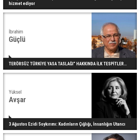
hizmet ediyor
İbrahim
Güçlü
TERÖRSÜZ TÜRKİYE YASA TASLAĞI” HAKKINDA İLK TESPİTLER…
Yüksel
Avşar
3 Ağustos Ezidi Soykırımı: Kadınların Çığlığı, İnsanlığın Utancı