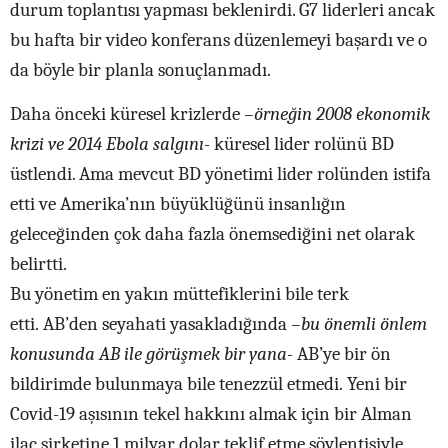
durum toplantısı yapması beklenirdi. G7 liderleri ancak
bu hafta bir video konferans düzenlemeyi başardı ve o
da böyle bir planla sonuçlanmadı.
Daha önceki küresel krizlerde
–örneğin 2008 ekonomik
krizi ve 2014 Ebola salgını-
küresel lider rolünü BD
üstlendi. Ama mevcut BD yönetimi lider rolünden istifa
etti ve Amerika’nın büyüklüğünü insanlığın
geleceğinden çok daha fazla önemsediğini net olarak
belirtti.
Bu yönetim en yakın müttefiklerini bile terk
etti.
AB’den seyahati yasakladığında
–bu önemli önlem
konusunda AB ile görüşmek bir yana-
AB’ye bir ön
bildirimde bulunmaya bile tenezzül etmedi.
Yeni bir
Covid-19 aşısının tekel hakkını almak için bir Alman
ilaç şirketine 1 milyar dolar teklif etme söylentisiyle