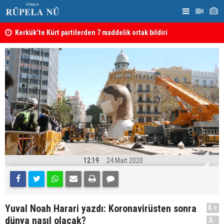
Kerkük’te Kürt partilerden 7 maddelik ortak bildiri
Irak: Silah
12:19
24 Mart 2020
Yuval Noah Harari yazdı: Koronavirüsten sonra
A+
dünya nasıl olacak?
A-