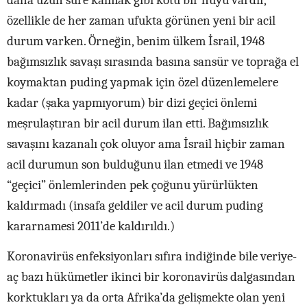
daha uzun süre kalmak gibi kötü bir huyu vardır,
özellikle de her zaman ufukta görünen yeni bir acil
durum varken. Örneğin, benim ülkem İsrail, 1948
bağımsızlık savaşı sırasında basına sansür ve toprağa el
koymaktan puding yapmak için özel düzenlemelere
kadar (şaka yapmıyorum) bir dizi geçici önlemi
meşrulaştıran bir acil durum ilan etti. Bağımsızlık
savaşını kazanalı çok oluyor ama İsrail hiçbir zaman
acil durumun son bulduğunu ilan etmedi ve 1948
“geçici” önlemlerinden pek çoğunu yürürlükten
kaldırmadı (insafa geldiler ve acil durum puding
kararnamesi 2011’de kaldırıldı.)
Koronavirüs enfeksiyonları sıfıra indiğinde bile veriye-
aç bazı hükümetler ikinci bir koronavirüs dalgasından
korktukları ya da orta Afrika’da gelişmekte olan yeni