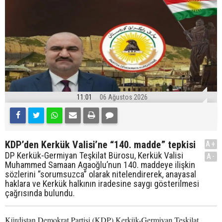
11:01
06 Ağustos 2026
KDP’den Kerkük Valisi’ne “140. madde” tepkisi
A+
DP Kerkük-Germiyan Teşkilat Bürosu, Kerkük Valisi
A-
Muhammed Samaan Agaoğlu’nun 140. maddeye ilişkin
sözlerini “sorumsuzca” olarak nitelendirerek, anayasal
haklara ve Kerkük halkının iradesine saygı gösterilmesi
çağrısında bulundu.
Kürdistan Demokrat Partisi (KDP) Kerkük-Germiyan Teşkilat