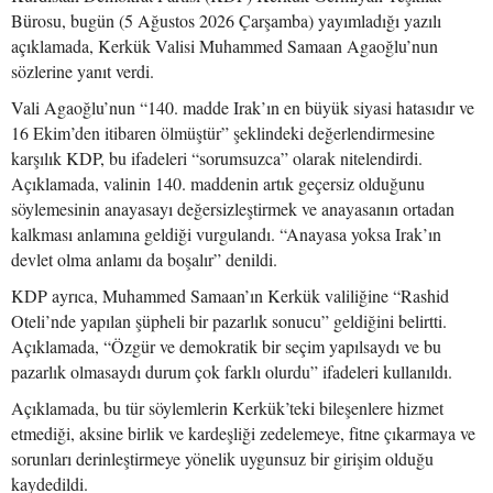
Bürosu, bugün (5 Ağustos 2026 Çarşamba) yayımladığı yazılı
açıklamada, Kerkük Valisi Muhammed Samaan Agaoğlu’nun
sözlerine yanıt verdi.
Vali Agaoğlu’nun “140. madde Irak’ın en büyük siyasi hatasıdır ve
16 Ekim’den itibaren ölmüştür” şeklindeki değerlendirmesine
karşılık KDP, bu ifadeleri “sorumsuzca” olarak nitelendirdi.
Açıklamada, valinin 140. maddenin artık geçersiz olduğunu
söylemesinin anayasayı değersizleştirmek ve anayasanın ortadan
kalkması anlamına geldiği vurgulandı. “Anayasa yoksa Irak’ın
devlet olma anlamı da boşalır” denildi.
KDP ayrıca, Muhammed Samaan’ın Kerkük valiliğine “Rashid
Oteli’nde yapılan şüpheli bir pazarlık sonucu” geldiğini belirtti.
Açıklamada, “Özgür ve demokratik bir seçim yapılsaydı ve bu
pazarlık olmasaydı durum çok farklı olurdu” ifadeleri kullanıldı.
Açıklamada, bu tür söylemlerin Kerkük’teki bileşenlere hizmet
etmediği, aksine birlik ve kardeşliği zedelemeye, fitne çıkarmaya ve
sorunları derinleştirmeye yönelik uygunsuz bir girişim olduğu
kaydedildi.