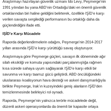
Araştırmayı hazırlayan güvenlik uzmanı Ido Levy, Peşmerge'nin
1991 yılından bu yana ABD'nin Ortadoğu'daki en önemli güvenlik
ortaklarından biri haline geldiğini belirterek, özellikle IŞİD'e karşı
verilen savaşta sergilediği performansın bu ortaklığı daha da
güçlendirdiğini ifade etti.
IŞİD'e Karşı Mücadele
Raporda değerlendirmelerin odağını, Peşmerge'nin 2014-2017
yılları arasında IŞİD'e karşı yürüttüğü savaş oluşturuyor.
Araştırmaya göre Peşmerge güçleri, savaşın ilk döneminde ağır
silah eksikliği ve komuta yapısındaki parçalanmışlığa rağmen
kısa sürede sahaya uyum sağlayarak IŞİD'e karşı etkili bir
savunma ve karşı taarruz gücü geliştirdi. ABD öncülüğündeki
uluslararası koalisyonun hava desteği ve askeri danışmanlığıyla
birlikte Peşmerge, Irak'ın kuzeyindeki geniş alanların IŞİD'den
temizlenmesinde belirleyici rol oynadı.
Raporda, Peşmerge'nin yalnızca terörle mücadelede değil,
düzenli askeri operasyonlarda da önemli bir kapasite ortaya