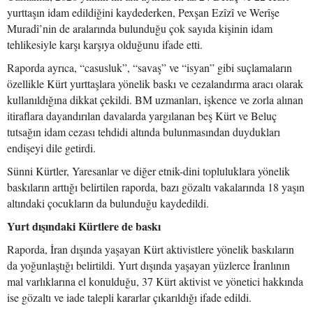
yurttaşın idam edildiğini kaydederken, Pexşan Ezîzî ve Werîşe
Muradî’nin de aralarında bulunduğu çok sayıda kişinin idam
tehlikesiyle karşı karşıya olduğunu ifade etti.
Raporda ayrıca, “casusluk”, “savaş” ve “isyan” gibi suçlamaların
özellikle Kürt yurttaşlara yönelik baskı ve cezalandırma aracı olarak
kullanıldığına dikkat çekildi. BM uzmanları, işkence ve zorla alınan
itiraflara dayandırılan davalarda yargılanan beş Kürt ve Beluç
tutsağın idam cezası tehdidi altında bulunmasından duydukları
endişeyi dile getirdi.
Sünni Kürtler, Yaresanlar ve diğer etnik-dini topluluklara yönelik
baskıların arttığı belirtilen raporda, bazı gözaltı vakalarında 18 yaşın
altındaki çocukların da bulunduğu kaydedildi.
Yurt dışındaki Kürtlere de baskı
Raporda, İran dışında yaşayan Kürt aktivistlere yönelik baskıların
da yoğunlaştığı belirtildi. Yurt dışında yaşayan yüzlerce İranlının
mal varlıklarına el konulduğu, 37 Kürt aktivist ve yönetici hakkında
ise gözaltı ve iade talepli kararlar çıkarıldığı ifade edildi.