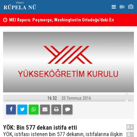
MEI Raporu: Peşmerge, Washington'ın Ortadoğu'daki En
Hadi Amiri'
Önemli Güvenlik Ortaklarından Biri
ABD'nin sal
16:32
20 Temmuz 2016
YÖK: Bin 577 dekan istifa etti
A+
YÖK, istifası istenen bin 577 dekanın, istifalarına ilişkin
A-