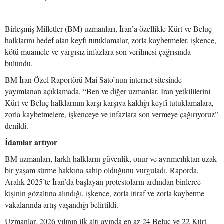
Birleşmiş Milletler (BM) uzmanları, İran’a özellikle Kürt ve Beluç
halklarını hedef alan keyfi tutuklamalar, zorla kaybetmeler, işkence,
kötü muamele ve yargısız infazlara son verilmesi çağrısında
bulundu.
BM İran Özel Raportörü Mai Sato’nun internet sitesinde
yayımlanan açıklamada, “Ben ve diğer uzmanlar, İran yetkililerini
Kürt ve Beluç halklarının karşı karşıya kaldığı keyfi tutuklamalara,
zorla kaybetmelere, işkenceye ve infazlara son vermeye çağırıyoruz”
denildi.
İdamlar artıyor
BM uzmanları, farklı halkların güvenlik, onur ve ayrımcılıktan uzak
bir yaşam sürme hakkına sahip olduğunu vurguladı. Raporda,
Aralık 2025’te İran’da başlayan protestoların ardından binlerce
kişinin gözaltına alındığı, işkence, zorla itiraf ve zorla kaybetme
vakalarında artış yaşandığı belirtildi.
Uzmanlar, 2026 yılının ilk altı ayında en az 24 Beluç ve 22 Kürt