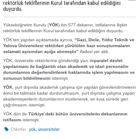
rektörlük tekliflerinin Kurul tarafından kabul edildiğini
duyurdu.
Yükseköğretim Kurulu (
YÖK
) bin 577 dekanın, istifalarına ilişkin
rektörlük tekliflerinin Kurul tarafından kabul edildiğini duyurdu.
YÖK’ten yapılan açıklamada ayrıca,
“Gazi, Dicle, Yıldız Teknik ve
Yalova Üniversitesi rektörleri yürütülen bazı soruşturmaların
selamati açısından açığa alınmıştır”
ifadesi yer aldı.
YÖK, üniversite rektörlerine gönderdiği yazı ile
paralel devlet
yapılanması ile bağlantılı olan akademik ve idari personelin
durumlarının değerlendirilerek haklarında işlem yapılmasını ve
sonucun bildirilmesini
istemişti.
YÖK
, yurt dışında akademik çalışma için yapılan görevlendirmelerin
ikinci bir talimata kadar durdurulmasını, yurt dışında çalışma yapan
akademisyenlerin durumlarının incelenerek, en kısa sürede geri
çağrılmasını istemişti.
YÖK dün de
Türkiye’deki bütün üniversitelerin dekanlarının
istifasını
istemişti.
,
Etiketler :
yök
üniversiteler