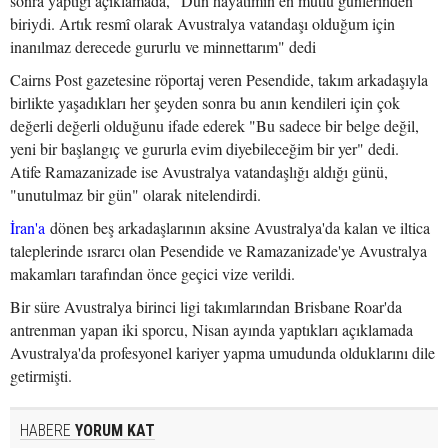
sonra yaptığı açıklamada, "Dün hayatımın en mutlu günlerinden
biriydi. Artık resmî olarak Avustralya vatandaşı olduğum için
inanılmaz derecede gururlu ve minnettarım" dedi
Cairns Post gazetesine röportaj veren Pesendide, takım arkadaşıyla
birlikte yaşadıkları her şeyden sonra bu anın kendileri için çok
değerli değerli olduğunu ifade ederek "Bu sadece bir belge değil,
yeni bir başlangıç ve gururla evim diyebileceğim bir yer" dedi.
Atife Ramazanizade ise Avustralya vatandaşlığı aldığı günü,
"unutulmaz bir gün" olarak nitelendirdi.
İran'a
dönen beş arkadaşlarının aksine Avustralya'da kalan ve iltica
taleplerinde ısrarcı olan Pesendide ve Ramazanizade'ye Avustralya
makamları tarafından önce geçici vize verildi.
Bir süre Avustralya birinci ligi takımlarından Brisbane Roar'da
antrenman yapan iki sporcu, Nisan ayında yaptıkları açıklamada
Avustralya'da profesyonel kariyer yapma umudunda olduklarını dile
getirmişti.
HABERE
YORUM KAT