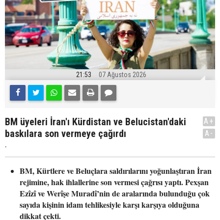
21:53
07 Ağustos 2026
BM üyeleri İran'ı Kürdistan ve Belucistan'daki
A+
baskılara son vermeye çağırdı
A-
.
BM, Kürtlere ve Beluçlara saldırılarını yoğunlaştıran İran
rejimine, hak ihlallerine son vermesi çağrısı yaptı. Pexşan
Ezîzî ve Werîşe Muradî’nin de aralarında bulunduğu çok
sayıda kişinin idam tehlikesiyle karşı karşıya olduğuna
dikkat çekti.