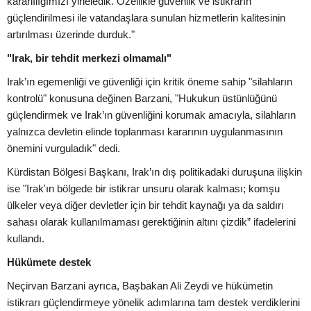
kararlılığımızı yineledik. Özellikle güvenlik ve istikrarın
güçlendirilmesi ile vatandaşlara sunulan hizmetlerin kalitesinin
artırılması üzerinde durduk."
"Irak, bir tehdit merkezi olmamalı"
Irak’ın egemenliği ve güvenliği için kritik öneme sahip "silahların
kontrolü" konusuna değinen Barzani, "Hukukun üstünlüğünü
güçlendirmek ve Irak’ın güvenliğini korumak amacıyla, silahların
yalnızca devletin elinde toplanması kararının uygulanmasının
önemini vurguladık" dedi.
Kürdistan Bölgesi Başkanı, Irak’ın dış politikadaki duruşuna ilişkin
ise "Irak'ın bölgede bir istikrar unsuru olarak kalması; komşu
ülkeler veya diğer devletler için bir tehdit kaynağı ya da saldırı
sahası olarak kullanılmaması gerektiğinin altını çizdik” ifadelerini
kullandı.
Hükümete destek
Neçirvan Barzani ayrıca, Başbakan Ali Zeydi ve hükümetin
istikrarı güçlendirmeye yönelik adımlarına tam destek verdiklerini