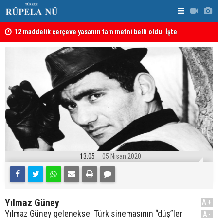
kanı
12 maddelik çerçeve yasanın tam metni belli oldu: İşte
İran’da Pez
tü
tam metin!
13:05
05 Nisan 2020
Yılmaz Güney
A+
Yılmaz Güney geleneksel Türk sinemasının “düş”ler
A-