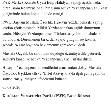
PAK Merkez Komite Üyesi Edip Halidyan yaptığı açıklamada,
"İran İslam Rejimi'ne bağlı bir ajanın Mükri Yezdanpena'ya suikast
girişiminde bulunduğunu" ifade etmişti.
PWK Başkanı Mustafa Özçelik, Hüseyin Yezdanpena ile yaptığı
telefon görüşmesinde, Mükri Yezdanpena'nın sağlık durumunu
sordu. Hüseyin Yezdanpena ise, "Doktorlar iyi bir müdahalede
bulundular. Durumunun biraz daha iyiye gittiğini söylüyorlar.
Ancak 24 saat boyunca beklememiz gerekecek" dedi.
Mustafa Özçelik bu saldırıdan duyduğu üzüntüyü dile getirerek
saldırıyı kınadı ve Mükri Yezdanpena'ya acil şifalar diledi.
Hüseyin Yezdanpena da kendilerini armasından dolayı Mustafa
Özçelik'e teşekkür etti ve "Erbil Asayişi olayla ilgili geniş çaplı bir
soruşturma yürütüyor" ifadelerini kullandı.
05.08.2026
Kürdistan Yurtseverler Partisi (PWK) Basın Bürosu