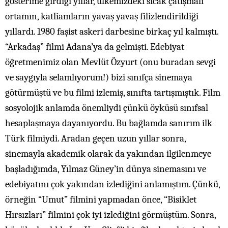
gösterime girdiği yıllar, ülkemizdeki sıcak çatışmalı
ortamın, katliamların yavaş yavaş filizlendirildiği
yıllardı. 1980 faşist askeri darbesine birkaç yıl kalmıştı.
“Arkadaş” filmi Adana’ya da gelmişti. Edebiyat
öğretmenimiz olan Mevlüt Özyurt (onu buradan sevgi
ve saygıyla selamlıyorum!) bizi sınıfça sinemaya
götürmüştü ve bu filmi izlemiş, sınıfta tartışmıştık. Film
sosyolojik anlamda önemliydi çünkü öyküsü sınıfsal
hesaplaşmaya dayanıyordu. Bu bağlamda sanırım ilk
Türk filmiydi. Aradan geçen uzun yıllar sonra,
sinemayla akademik olarak da yakından ilgilenmeye
başladığımda, Yılmaz Güney’in dünya sinemasını ve
edebiyatını çok yakından izlediğini anlamıştım. Çünkü,
örneğin “Umut” filmini yapmadan önce, “Bisiklet
Hırsızları” filmini çok iyi izlediğini görmüştüm. Sonra,