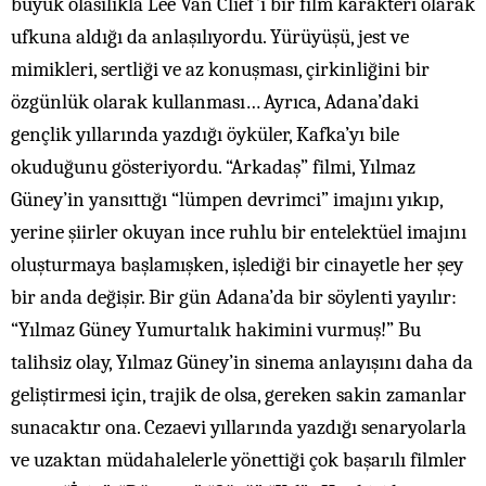
büyük olasılıkla Lee Van Clief’i bir film karakteri olarak
ufkuna aldığı da anlaşılıyordu. Yürüyüşü, jest ve
mimikleri, sertliği ve az konuşması, çirkinliğini bir
özgünlük olarak kullanması… Ayrıca, Adana’daki
gençlik yıllarında yazdığı öyküler, Kafka’yı bile
okuduğunu gösteriyordu. “Arkadaş” filmi, Yılmaz
Güney’in yansıttığı “lümpen devrimci” imajını yıkıp,
yerine şiirler okuyan ince ruhlu bir entelektüel imajını
oluşturmaya başlamışken, işlediği bir cinayetle her şey
bir anda değişir. Bir gün Adana’da bir söylenti yayılır:
“Yılmaz Güney Yumurtalık hakimini vurmuş!” Bu
talihsiz olay, Yılmaz Güney’in sinema anlayışını daha da
geliştirmesi için, trajik de olsa, gereken sakin zamanlar
sunacaktır ona. Cezaevi yıllarında yazdığı senaryolarla
ve uzaktan müdahalelerle yönettiği çok başarılı filmler