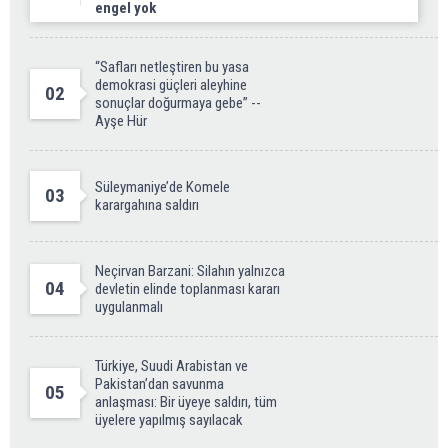
engel yok
“Safları netleştiren bu yasa
demokrasi güçleri aleyhine
02
sonuçlar doğurmaya gebe” --
Ayşe Hür
Süleymaniye’de Komele
03
karargahına saldırı
Neçirvan Barzani: Silahın yalnızca
04
devletin elinde toplanması kararı
uygulanmalı
Türkiye, Suudi Arabistan ve
Pakistan’dan savunma
05
anlaşması: Bir üyeye saldırı, tüm
üyelere yapılmış sayılacak