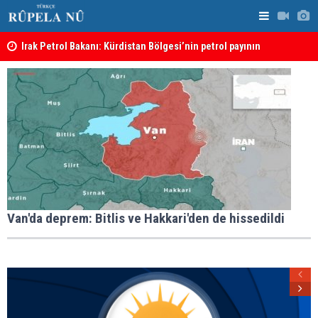
Irak Petrol Bakanı: Kürdistan Bölgesi’nin petrol payının
Süleymaniy
artırılmasının önünde bir engel yok
Van'da deprem: Bitlis ve Hakkari'den de hissedildi