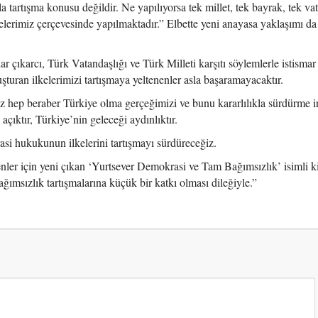
a tartışma konusu değildir. Ne yapılıyorsa tek millet, tek bayrak, tek vat
kelerimiz çerçevesinde yapılmaktadır.” Elbette yeni anayasa yaklaşımı da
ar çıkarcı, Türk Vatandaşlığı ve Türk Milleti karşıtı söylemlerle istisma
luşturan ilkelerimizi tartışmaya yeltenenler asla başaramayacaktır.
z hep beraber Türkiye olma gerçeğimizi ve bunu kararlılıkla sürdürme i
ıktır, Türkiye’nin geleceği aydınlıktır.
 hukukunun ilkelerini tartışmayı sürdüreceğiz.
er için yeni çıkan ‘Yurtsever Demokrasi ve Tam Bağımsızlık’ isimli k
ımsızlık tartışmalarına küçük bir katkı olması dileğiyle.”