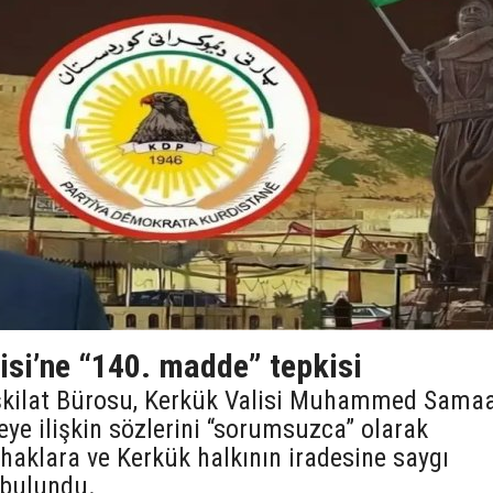
isi’ne “140. madde” tepkisi
şkilat Bürosu, Kerkük Valisi Muhammed Sama
e ilişkin sözlerini “sorumsuzca” olarak
 haklara ve Kerkük halkının iradesine saygı
 bulundu.