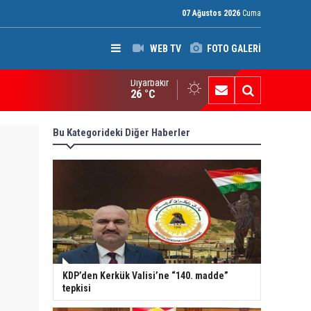
07 Ağustos 2026
Cuma
WEB TV
FOTO GALERİ
Diyarbakır
ak: Silah bırakmayan gruplara terör yasası uygulanacak
26 °C
Bu Kategorideki Diğer Haberler
KDP’den Kerkük Valisi’ne “140. madde”
tepkisi