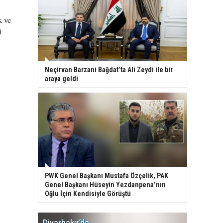
k ve
i
Neçirvan Barzani Bağdat’ta Ali Zeydi ile bir
araya geldi
PWK Genel Başkanı Mustafa Özçelik, PAK
Genel Başkanı Hüseyin Yezdanpena’nın
Oğlu İçin Kendisiyle Görüştü
Diyarbakır’da
WDR, Kü