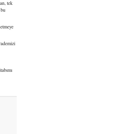
an, tek
 bu
r etmeye
rademizi
itabımı