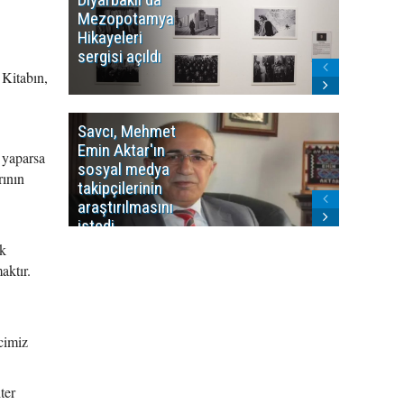
Mezopotamya
yayın y
Hikayeleri
Cosmo K
sergisi açıldı
program
sonlandı
Kitabın,
Savcı, Mehmet
Kürdist
Emin Aktar'ın
Bölgesi 
 yaparsa
sosyal medya
Washing
rının
takipçilerinin
Gündem
araştırılmasını
ile ilişkil
istedi
ek
aktır.
cimiz
ter