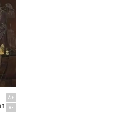
A+
an
A-