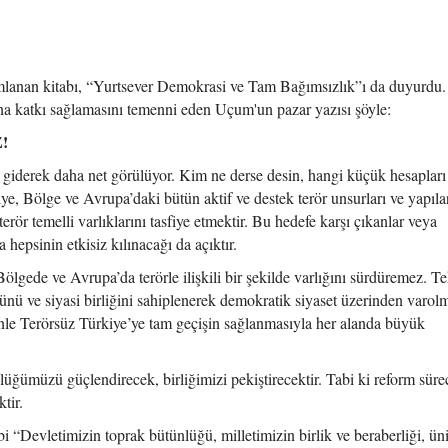
lanan kitabı, “Yurtsever Demokrasi ve Tam Bağımsızlık”ı da duyurdu. 
ına katkı sağlamasını temenni eden Uçum'un pazar yazısı şöyle:
!
ı giderek daha net görülüyor. Kim ne derse desin, hangi küçük hesapları
ye, Bölge ve Avrupa’daki bütün aktif ve destek terör unsurları ve yapıla
ör temelli varlıklarını tasfiye etmektir. Bu hedefe karşı çıkanlar veya
 hepsinin etkisiz kılınacağı da açıktır.
lgede ve Avrupa’da terörle ilişkili bir şekilde varlığını sürdüremez. T
nü ve siyasi birliğini sahiplenerek demokratik siyaset üzerinden varolm
nle Terörsüz Türkiye’ye tam geçişin sağlanmasıyla her alanda büyük
üğümüzü güçlendirecek, birliğimizi pekiştirecektir. Tabi ki reform süre
tir.
“Devletimizin toprak bütünlüğü, milletimizin birlik ve beraberliği, üni