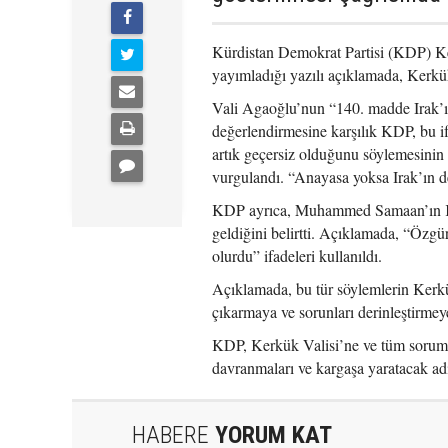
Kürdistan Demokrat Partisi (KDP) K
yayımladığı yazılı açıklamada, Kerk
Vali Agaoğlu’nun “140. madde Irak’ın
değerlendirmesine karşılık KDP, bu i
artık geçersiz olduğunu söylemesinin
vurgulandı. “Anayasa yoksa Irak’ın de
KDP ayrıca, Muhammed Samaan’ın Kerk
geldiğini belirtti. Açıklamada, “Özgü
olurdu” ifadeleri kullanıldı.
Açıklamada, bu tür söylemlerin Kerkük
çıkarmaya ve sorunları derinleştirmey
KDP, Kerkük Valisi’ne ve tüm sorumlu
davranmaları ve kargaşa yaratacak ad
HABERE
YORUM KAT