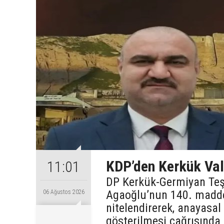
KDP’den Kerkük Val
11:01
DP Kerkük-Germiyan Te
Agaoğlu’nun 140. maddey
06 Ağustos 2026
nitelendirerek, anayasal
gösterilmesi çağrısında