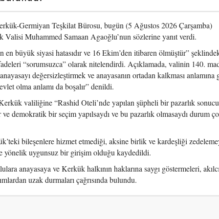
erkük-Germiyan Teşkilat Bürosu, bugün (5 Ağustos 2026 Çarşamba)
ük Valisi Muhammed Samaan Agaoğlu’nun sözlerine yanıt verdi.
 en büyük siyasi hatasıdır ve 16 Ekim’den itibaren ölmüştür” şeklinde
fadeleri “sorumsuzca” olarak nitelendirdi. Açıklamada, valinin 140. ma
 anayasayı değersizleştirmek ve anayasanın ortadan kalkması anlamına g
vlet olma anlamı da boşalır” denildi.
ük valiliğine “Rashid Oteli’nde yapılan şüpheli bir pazarlık sonuc
r ve demokratik bir seçim yapılsaydı ve bu pazarlık olmasaydı durum ço
’teki bileşenlere hizmet etmediği, aksine birlik ve kardeşliği zedelemey
e yönelik uygunsuz bir girişim olduğu kaydedildi.
lara anayasaya ve Kerkük halkının haklarına saygı göstermeleri, akılc
ımlardan uzak durmaları çağrısında bulundu.