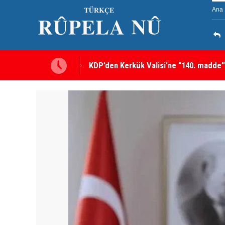
Ana 
KDP’den Kerkük Valisi’ne “140. madde”
Kerkük’te Kürt partilerden 7 maddelik o