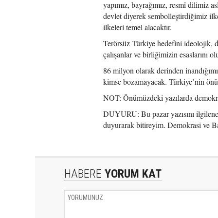
yapımız, bayrağımız, resmî dilimiz asl
devlet diyerek sembolleştirdiğimiz il
ilkeleri temel alacaktır.
Terörsüz Türkiye hedefini ideolojik, d
çalışanlar ve birliğimizin esaslarını o
86 milyon olarak derinden inandığımı
kimse bozamayacak. Türkiye’nin önü aç
NOT: Önümüzdeki yazılarda demokrasi
DUYURU: Bu pazar yazısını ilgilenenl
duyurarak bitireyim. Demokrasi ve Bağ
HABERE
YORUM KAT