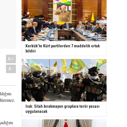
Kerkük’te Kürt partilerden 7 maddelik ortak
bildiri
A+
A-
dığını
rdüremez.
Irak: Silah bırakmayan gruplara terör yasası
uygulanacak
adığını