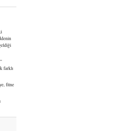
ki
ddenin
eldiği
u”
k farklı
e, fitne
ı