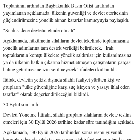
Toplantının ardından Başbakanlık Basın Ofisi tarafından
yayımlanan açıklamada, ülkenin güvenliği ve devlet otoritesinin
güçlendirilmesine yönelik alınan kararlar kamuoyuyla paylaşıldı.
"Silah sadece devletin elinde olmalı"
Açıklamada, hükümetin silahların devlet tekelinde toplanmasına
yönelik adımlarına tam destek verildiği belirtilerek, "Irak
topraklarının komşu ülkelere yönelik saldırılar için kullanılmasına
ya da ülkenin halkın çıkarına hizmet etmeyen çatışmaların parçası
haline getirilmesine izin verilmeyecek" ifadeleri kullanıldı.
İttifak, devletin yetkisi dışında silahlı faaliyet yürüten kişi ve
grupların "ülke güvenliğine karşı suç işleyen ve yasayı ihlal eden
taraflar" olarak değerlendirileceğini bildirdi.
30 Eylül son tarih
Devleti Yönetme İttifakı, silahlı gruplara silahlarını devlete teslim
etmeleri için 30 Eylül 2026 tarihine kadar süre tanındığını açıkladı.
Açıklamada, "30 Eylül 2026 tarihinden sonra resmi güvenlik
kurumları dışında silah taşıyan veya silahlı faaliyet yürüten kişi ve