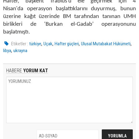
Hafter, başkent Trablus'u ele geçirmek için 4
Nisan'da operasyon başlattıklarını duyurmuş, bunun
üzerine kağıt üzerinde BM tarafından tanınan UMH
birlikleri de ‘Burkan el-Gadab’ operasyonunu
başlatmıştı.
,
,
,
,
Etiketler :
türkiye
Uçak
Hafter güçleri
Ulusal Mutabakat Hükümeti
,
libya
ukrayna
HABERE
YORUM KAT