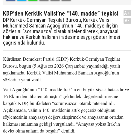
KDP’den Kerkük Valisi’ne “140. madde” tepkisi
A+
DP Kerkük-Germiyan Teşkilat Bürosu, Kerkük Valisi
A-
Muhammed Samaan Agaoğlu’nun 140. maddeye ilişkin
sözlerini “sorumsuzca” olarak nitelendirerek, anayasal
haklara ve Kerkük halkının iradesine saygı gösterilmesi
çağrısında bulundu.
Kürdistan Demokrat Partisi (KDP) Kerkük-Germiyan Teşkilat
Bürosu, bugün (5 Ağustos 2026 Çarşamba) yayımladığı yazılı
açıklamada, Kerkük Valisi Muhammed Samaan Agaoğlu’nun
sözlerine yanıt verdi.
Vali Agaoğlu’nun “140. madde Irak’ın en büyük siyasi hatasıdır ve
16 Ekim’den itibaren ölmüştür” şeklindeki değerlendirmesine
karşılık KDP, bu ifadeleri “sorumsuzca” olarak nitelendirdi.
Açıklamada, valinin 140. maddenin artık geçersiz olduğunu
söylemesinin anayasayı değersizleştirmek ve anayasanın ortadan
kalkması anlamına geldiği vurgulandı. “Anayasa yoksa Irak’ın
devlet olma anlamı da boşalır” denildi.