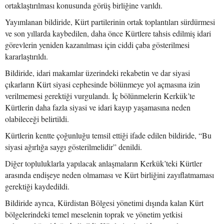
ortaklaştırılması konusunda görüş birliğine varıldı.
Yayımlanan bildiride, Kürt partilerinin ortak toplantıları sürdürmesi
ve son yıllarda kaybedilen, daha önce Kürtlere tahsis edilmiş idari
görevlerin yeniden kazanılması için ciddi çaba gösterilmesi
kararlaştırıldı.
Bildiride, idari makamlar üzerindeki rekabetin ve dar siyasi
çıkarların Kürt siyasi cephesinde bölünmeye yol açmasına izin
verilmemesi gerektiği vurgulandı. İç bölünmelerin Kerkük’te
Kürtlerin daha fazla siyasi ve idari kayıp yaşamasına neden
olabileceği belirtildi.
Kürtlerin kentte çoğunluğu temsil ettiği ifade edilen bildiride, “Bu
siyasi ağırlığa saygı gösterilmelidir” denildi.
Diğer topluluklarla yapılacak anlaşmaların Kerkük’teki Kürtler
arasında endişeye neden olmaması ve Kürt birliğini zayıflatmaması
gerektiği kaydedildi.
Bildiride ayrıca, Kürdistan Bölgesi yönetimi dışında kalan Kürt
bölgelerindeki temel meselenin toprak ve yönetim yetkisi