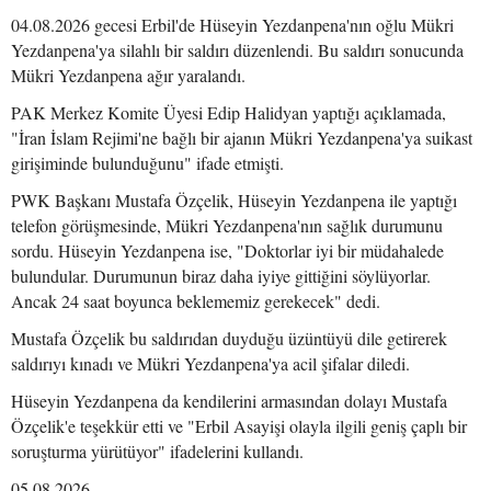
04.08.2026 gecesi Erbil'de Hüseyin Yezdanpena'nın oğlu Mükri
Yezdanpena'ya silahlı bir saldırı düzenlendi. Bu saldırı sonucunda
Mükri Yezdanpena ağır yaralandı.
PAK Merkez Komite Üyesi Edip Halidyan yaptığı açıklamada,
"İran İslam Rejimi'ne bağlı bir ajanın Mükri Yezdanpena'ya suikast
girişiminde bulunduğunu" ifade etmişti.
PWK Başkanı Mustafa Özçelik, Hüseyin Yezdanpena ile yaptığı
telefon görüşmesinde, Mükri Yezdanpena'nın sağlık durumunu
sordu. Hüseyin Yezdanpena ise, "Doktorlar iyi bir müdahalede
bulundular. Durumunun biraz daha iyiye gittiğini söylüyorlar.
Ancak 24 saat boyunca beklememiz gerekecek" dedi.
Mustafa Özçelik bu saldırıdan duyduğu üzüntüyü dile getirerek
saldırıyı kınadı ve Mükri Yezdanpena'ya acil şifalar diledi.
Hüseyin Yezdanpena da kendilerini armasından dolayı Mustafa
Özçelik'e teşekkür etti ve "Erbil Asayişi olayla ilgili geniş çaplı bir
soruşturma yürütüyor" ifadelerini kullandı.
05.08.2026