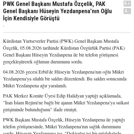
PWK Genel Başkanı Mustafa Özçelik, PAK
A+
Genel Başkanı Hüseyin Yezdanpena’nın Oğlu
A-
İçin Kendisiyle Görüştü
.
Kürdistan Yurtseverler Partisi (PWK) Genel Başkanı Mustafa
Özçelik, 05.08.2026 tarihinde Kürdistan Özgürlük Partisi (PAK)
Genel Başkanı Hüseyin Yezdanpena ile bir telefon görüşmesi
gerçekleştirerek oğlunun durumunu sordu.
04.08.2026 gecesi Erbil'de Hüseyin Yezdanpena'nın oğlu Mükri
Yezdanpena'ya silahlı bir saldırı düzenlendi. Bu saldırı sonucunda
Mükri Yezdanpena ağır yaralandı.
PAK Merkez Komite Üyesi Edip Halidyan yaptığı açıklamada,
"İran İslam Rejimi'ne bağlı bir ajanın Mükri Yezdanpena'ya suikast
girişiminde bulunduğunu" ifade etmişti.
PWK Başkanı Mustafa Özçelik, Hüseyin Yezdanpena ile yaptığı
telefon görüşmesinde, Mükri Yezdanpena'nın sağlık durumunu
sordu. Hüseyin Yezdanpena ise, "Doktorlar iyi bir müdahalede