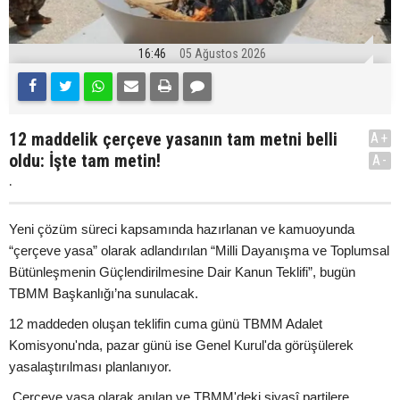
16:46
05 Ağustos 2026
12 maddelik çerçeve yasanın tam metni belli
A+
oldu: İşte tam metin!
A-
.
Yeni çözüm süreci kapsamında hazırlanan ve kamuoyunda
“çerçeve yasa” olarak adlandırılan “Milli Dayanışma ve Toplumsal
Bütünleşmenin Güçlendirilmesine Dair Kanun Teklifi”, bugün
TBMM Başkanlığı’na sunulacak.
12 maddeden oluşan teklifin cuma günü TBMM Adalet
Komisyonu'nda, pazar günü ise Genel Kurul'da görüşülerek
yasalaştırılması planlanıyor.
Çerçeve yasa olarak anılan ve TBMM'deki siyasî partilere