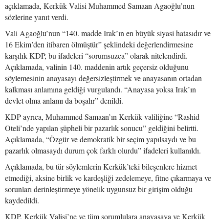
açıklamada, Kerkük Valisi Muhammed Samaan Agaoğlu’nun
sözlerine yanıt verdi.
Vali Agaoğlu’nun “140. madde Irak’ın en büyük siyasi hatasıdır ve
16 Ekim’den itibaren ölmüştür” şeklindeki değerlendirmesine
karşılık KDP, bu ifadeleri “sorumsuzca” olarak nitelendirdi.
Açıklamada, valinin 140. maddenin artık geçersiz olduğunu
söylemesinin anayasayı değersizleştirmek ve anayasanın ortadan
kalkması anlamına geldiği vurgulandı. “Anayasa yoksa Irak’ın
devlet olma anlamı da boşalır” denildi.
KDP ayrıca, Muhammed Samaan’ın Kerkük valiliğine “Rashid
Oteli’nde yapılan şüpheli bir pazarlık sonucu” geldiğini belirtti.
Açıklamada, “Özgür ve demokratik bir seçim yapılsaydı ve bu
pazarlık olmasaydı durum çok farklı olurdu” ifadeleri kullanıldı.
Açıklamada, bu tür söylemlerin Kerkük’teki bileşenlere hizmet
etmediği, aksine birlik ve kardeşliği zedelemeye, fitne çıkarmaya ve
sorunları derinleştirmeye yönelik uygunsuz bir girişim olduğu
kaydedildi.
KDP, Kerkük Valisi’ne ve tüm sorumlulara anayasaya ve Kerkük