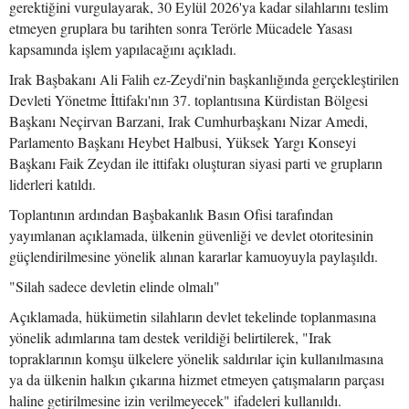
gerektiğini vurgulayarak, 30 Eylül 2026'ya kadar silahlarını teslim
etmeyen gruplara bu tarihten sonra Terörle Mücadele Yasası
kapsamında işlem yapılacağını açıkladı.
Irak Başbakanı Ali Falih ez-Zeydi'nin başkanlığında gerçekleştirilen
Devleti Yönetme İttifakı'nın 37. toplantısına Kürdistan Bölgesi
Başkanı Neçirvan Barzani, Irak Cumhurbaşkanı Nizar Amedi,
Parlamento Başkanı Heybet Halbusi, Yüksek Yargı Konseyi
Başkanı Faik Zeydan ile ittifakı oluşturan siyasi parti ve grupların
liderleri katıldı.
Toplantının ardından Başbakanlık Basın Ofisi tarafından
yayımlanan açıklamada, ülkenin güvenliği ve devlet otoritesinin
güçlendirilmesine yönelik alınan kararlar kamuoyuyla paylaşıldı.
"Silah sadece devletin elinde olmalı"
Açıklamada, hükümetin silahların devlet tekelinde toplanmasına
yönelik adımlarına tam destek verildiği belirtilerek, "Irak
topraklarının komşu ülkelere yönelik saldırılar için kullanılmasına
ya da ülkenin halkın çıkarına hizmet etmeyen çatışmaların parçası
haline getirilmesine izin verilmeyecek" ifadeleri kullanıldı.