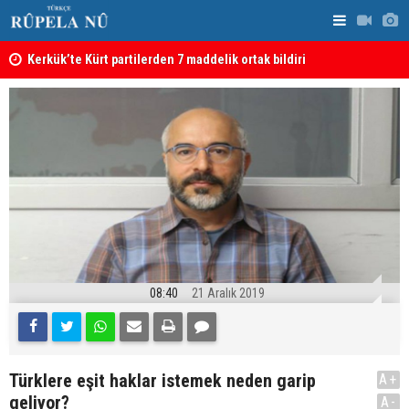
Kerkük’te Kürt partilerden 7 maddelik ortak bildiri
Irak: Silah
08:40
21 Aralık 2019
Türklere eşit haklar istemek neden garip
A+
geliyor?
A-