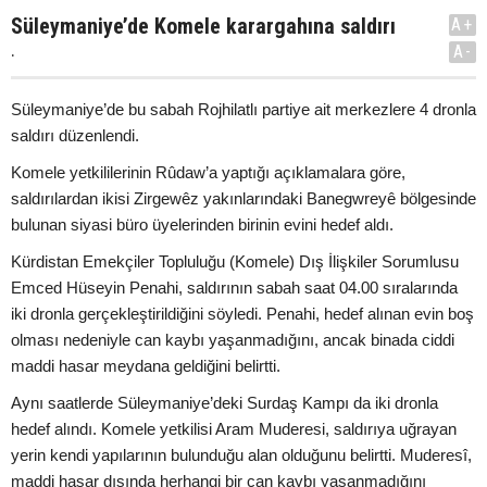
Süleymaniye’de Komele karargahına saldırı
A+
.
A-
Süleymaniye’de bu sabah Rojhilatlı partiye ait merkezlere 4 dronla
saldırı düzenlendi.
Komele yetkililerinin Rûdaw’a yaptığı açıklamalara göre,
saldırılardan ikisi Zirgewêz yakınlarındaki Banegwreyê bölgesinde
bulunan siyasi büro üyelerinden birinin evini hedef aldı.
Kürdistan Emekçiler Topluluğu (Komele) Dış İlişkiler Sorumlusu
Emced Hüseyin Penahi, saldırının sabah saat 04.00 sıralarında
iki dronla gerçekleştirildiğini söyledi. Penahi, hedef alınan evin boş
olması nedeniyle can kaybı yaşanmadığını, ancak binada ciddi
maddi hasar meydana geldiğini belirtti.
Aynı saatlerde Süleymaniye’deki Surdaş Kampı da iki dronla
hedef alındı. Komele yetkilisi Aram Muderesi, saldırıya uğrayan
yerin kendi yapılarının bulunduğu alan olduğunu belirtti. Muderesî,
maddi hasar dışında herhangi bir can kaybı yaşanmadığını