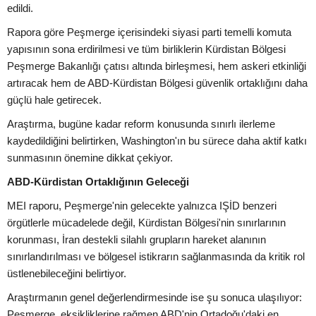
edildi.
Rapora göre Peşmerge içerisindeki siyasi parti temelli komuta
yapısının sona erdirilmesi ve tüm birliklerin Kürdistan Bölgesi
Peşmerge Bakanlığı çatısı altında birleşmesi, hem askeri etkinliği
artıracak hem de ABD-Kürdistan Bölgesi güvenlik ortaklığını daha
güçlü hale getirecek.
Araştırma, bugüne kadar reform konusunda sınırlı ilerleme
kaydedildiğini belirtirken, Washington'ın bu sürece daha aktif katkı
sunmasının önemine dikkat çekiyor.
ABD-Kürdistan Ortaklığının Geleceği
MEI raporu, Peşmerge'nin gelecekte yalnızca IŞİD benzeri
örgütlerle mücadelede değil, Kürdistan Bölgesi'nin sınırlarının
korunması, İran destekli silahlı grupların hareket alanının
sınırlandırılması ve bölgesel istikrarın sağlanmasında da kritik rol
üstlenebileceğini belirtiyor.
Araştırmanın genel değerlendirmesinde ise şu sonuca ulaşılıyor:
Peşmerge, eksikliklerine rağmen ABD'nin Ortadoğu'daki en