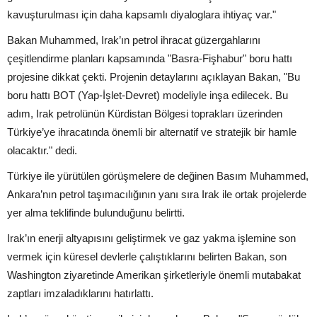
kavuşturulması için daha kapsamlı diyaloglara ihtiyaç var."
Bakan Muhammed, Irak’ın petrol ihracat güzergahlarını
çeşitlendirme planları kapsamında "Basra-Fişhabur" boru hattı
projesine dikkat çekti. Projenin detaylarını açıklayan Bakan, "Bu
boru hattı BOT (Yap-İşlet-Devret) modeliyle inşa edilecek. Bu
adım, Irak petrolünün Kürdistan Bölgesi toprakları üzerinden
Türkiye’ye ihracatında önemli bir alternatif ve stratejik bir hamle
olacaktır." dedi.
Türkiye ile yürütülen görüşmelere de değinen Basım Muhammed,
Ankara’nın petrol taşımacılığının yanı sıra Irak ile ortak projelerde
yer alma teklifinde bulunduğunu belirtti.
Irak’ın enerji altyapısını geliştirmek ve gaz yakma işlemine son
vermek için küresel devlerle çalıştıklarını belirten Bakan, son
Washington ziyaretinde Amerikan şirketleriyle önemli mutabakat
zaptları imzaladıklarını hatırlattı.