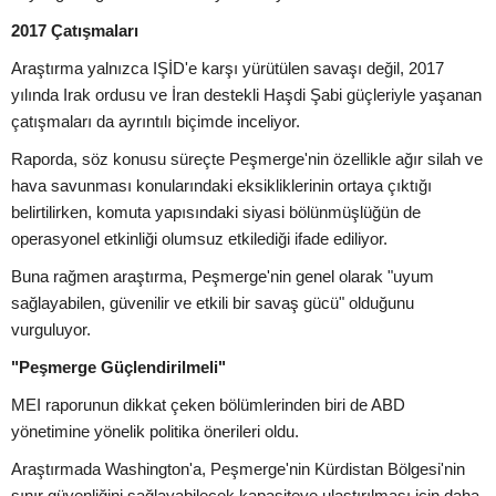
2017 Çatışmaları
Araştırma yalnızca IŞİD'e karşı yürütülen savaşı değil, 2017
yılında Irak ordusu ve İran destekli Haşdi Şabi güçleriyle yaşanan
çatışmaları da ayrıntılı biçimde inceliyor.
Raporda, söz konusu süreçte Peşmerge'nin özellikle ağır silah ve
hava savunması konularındaki eksikliklerinin ortaya çıktığı
belirtilirken, komuta yapısındaki siyasi bölünmüşlüğün de
operasyonel etkinliği olumsuz etkilediği ifade ediliyor.
Buna rağmen araştırma, Peşmerge'nin genel olarak "uyum
sağlayabilen, güvenilir ve etkili bir savaş gücü" olduğunu
vurguluyor.
"Peşmerge Güçlendirilmeli"
MEI raporunun dikkat çeken bölümlerinden biri de ABD
yönetimine yönelik politika önerileri oldu.
Araştırmada Washington'a, Peşmerge'nin Kürdistan Bölgesi'nin
sınır güvenliğini sağlayabilecek kapasiteye ulaştırılması için daha