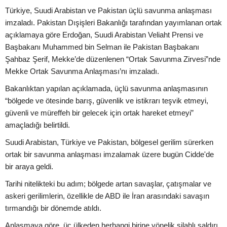
Türkiye, Suudi Arabistan ve Pakistan üçlü savunma anlaşması
imzaladı. Pakistan Dışişleri Bakanlığı tarafından yayımlanan ortak
açıklamaya göre Erdoğan, Suudi Arabistan Veliaht Prensi ve
Başbakanı Muhammed bin Selman ile Pakistan Başbakanı
Şahbaz Şerif, Mekke’de düzenlenen “Ortak Savunma Zirvesi”nde
Mekke Ortak Savunma Anlaşması’nı imzaladı.
Bakanlıktan yapılan açıklamada, üçlü savunma anlaşmasının
“bölgede ve ötesinde barış, güvenlik ve istikrarı teşvik etmeyi,
güvenli ve müreffeh bir gelecek için ortak hareket etmeyi”
amaçladığı belirtildi.
Suudi Arabistan, Türkiye ve Pakistan, bölgesel gerilim sürerken
ortak bir savunma anlaşması imzalamak üzere bugün Cidde'de
bir araya geldi.
Tarihi nitelikteki bu adım; bölgede artan savaşlar, çatışmalar ve
askeri gerilimlerin, özellikle de ABD ile İran arasındaki savaşın
tırmandığı bir dönemde atıldı.
Anlaşmaya göre, üç ülkeden herhangi birine yönelik silahlı saldırı,