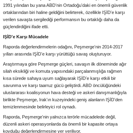
1991 yılından bu yana ABD'nin Ortadoğu'daki en önemli güvenlik
ortaklarından biri haline geldiğini belirterek, özellikle IŞİD'e karşı
verilen savaşta sergilediği performansın bu ortaklığı daha da
güçlendirdiğini ifade etti.
IŞİD'e Karşı Mücadele
Raporda değerlendirmelerin odağını, Peşmerge'nin 2014-2017
yılları arasında IŞİD'e karşı yürüttüğü savaş oluşturuyor.
Araştırmaya göre Peşmerge güçleri, savaşın ilk döneminde ağır
silah eksikliği ve komuta yapısındaki parçalanmışlığa rağmen
kısa sürede sahaya uyum sağlayarak IŞİD'e karşı etkili bir
savunma ve karşı taarruz gücü geliştirdi. ABD öncülüğündeki
uluslararası koalisyonun hava desteği ve askeri danışmanlığıyla
birlikte Peşmerge, Irak'ın kuzeyindeki geniş alanların IŞİD'den
temizlenmesinde belirleyici rol oynadı.
Raporda, Peşmerge'nin yalnızca terörle mücadelede değil,
düzenli askeri operasyonlarda da önemli bir kapasite ortaya
koyduğu değerlendirmesine yer veriliyor.