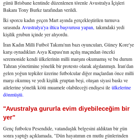
günü Brisbane kentinde düzenlenen törenle Avustralya İçişleri
Bakanı Tony Burke tarafından verildi.
İki sporcu kadın geçen Mart ayında gerçekleştirilen turnuva
sırasında
Avustralya'ya iltica başvurusu yapan,
takımdaki yedi
kişilik grubun içinde yer alıyordu.
İran Kadın Milli Futbol Takımı'nın bazı oyuncuları, Güney Kore'ye
karşı oynadıkları Asya Kupası'nın açılış maçından önceki
seremonide kendi ülkelerinin milli marşını okumamış ve bu durum
Tahran yönetimine yönelik bir protesto olarak algılanmıştı. İran'dan
gelen yoğun tepkiler üzerine futbolcular diğer maçlardan önce milli
marşı okumuş ve yedi kişilik gruptan beşi, oluşan siyasi baskı ve
ailelerine yönelik kötü muamele olabileceği endişesi ile
ülkelerine
dönmüştü.
"Avustralya gururla evim diyebileceğim bir
yer"
Genç futbolcu Pesendide, vatandaşlık belgesini aldıktan bir gün
sonra yaptığı açıklamada, "Dün hayatımın en mutlu günlerinden