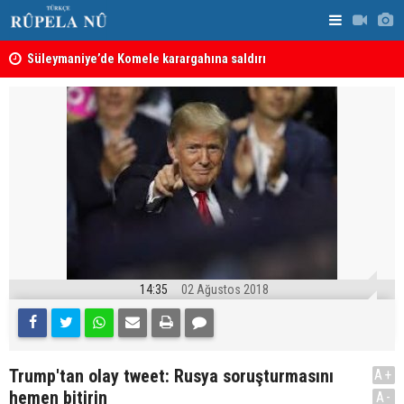
nın
Süleymaniye’de Komele karargahına saldırı
“Safları ne
sonuçlar d
14:35
02 Ağustos 2018
Trump'tan olay tweet: Rusya soruşturmasını
A+
hemen bitirin
A-