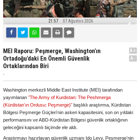
21:57
07 Ağustos 2026
MEI Raporu: Peşmerge, Washington'ın
A+
Ortadoğu'daki En Önemli Güvenlik
A-
Ortaklarından Biri
.
Washington merkezli Middle East Institute (MEI) tarafından
yayımlanan
"The Army of Kurdistan: The Peshmerga
(Kürdistan'ın Ordusu: Peşmerge)"
başlıklı araştırma, Kürdistan
Bölgesi Peşmerge Güçleri'nin askeri kapasitesini, son on yıldaki
performansını ve ABD-Kürdistan Bölgesi güvenlik ortaklığının
geleceğini kapsamlı biçimde ele aldı.
Araştırmayı hazırlayan güvenlik uzmanı Ido Levy, Peşmerge'nin