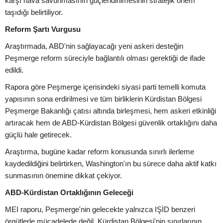
karşı hava savunmasının güçlendirilmesinin stratejik önem
taşıdığı belirtiliyor.
Reform Şartı Vurgusu
Araştırmada, ABD'nin sağlayacağı yeni askeri desteğin
Peşmerge reform süreciyle bağlantılı olması gerektiği de ifade
edildi.
Rapora göre Peşmerge içerisindeki siyasi parti temelli komuta
yapısının sona erdirilmesi ve tüm birliklerin Kürdistan Bölgesi
Peşmerge Bakanlığı çatısı altında birleşmesi, hem askeri etkinliği
artıracak hem de ABD-Kürdistan Bölgesi güvenlik ortaklığını daha
güçlü hale getirecek.
Araştırma, bugüne kadar reform konusunda sınırlı ilerleme
kaydedildiğini belirtirken, Washington'ın bu sürece daha aktif katkı
sunmasının önemine dikkat çekiyor.
ABD-Kürdistan Ortaklığının Geleceği
MEI raporu, Peşmerge'nin gelecekte yalnızca IŞİD benzeri
örgütlerle mücadelede değil, Kürdistan Bölgesi'nin sınırlarının