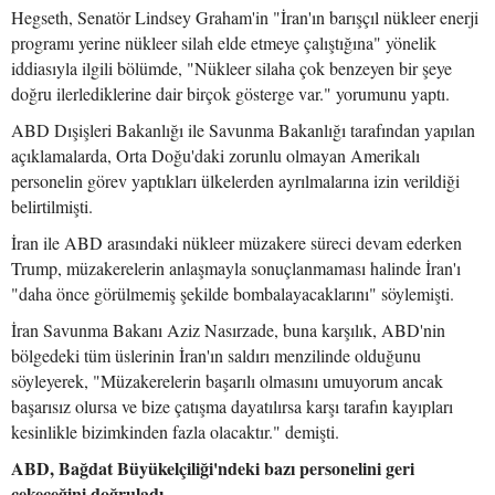
Hegseth, Senatör Lindsey Graham'in "İran'ın barışçıl nükleer enerji
programı yerine nükleer silah elde etmeye çalıştığına" yönelik
iddiasıyla ilgili bölümde, "Nükleer silaha çok benzeyen bir şeye
doğru ilerlediklerine dair birçok gösterge var." yorumunu yaptı.
ABD Dışişleri Bakanlığı ile Savunma Bakanlığı tarafından yapılan
açıklamalarda, Orta Doğu'daki zorunlu olmayan Amerikalı
personelin görev yaptıkları ülkelerden ayrılmalarına izin verildiği
belirtilmişti.
İran ile ABD arasındaki nükleer müzakere süreci devam ederken
Trump, müzakerelerin anlaşmayla sonuçlanmaması halinde İran'ı
"daha önce görülmemiş şekilde bombalayacaklarını" söylemişti.
İran Savunma Bakanı Aziz Nasırzade, buna karşılık, ABD'nin
bölgedeki tüm üslerinin İran'ın saldırı menzilinde olduğunu
söyleyerek, "Müzakerelerin başarılı olmasını umuyorum ancak
başarısız olursa ve bize çatışma dayatılırsa karşı tarafın kayıpları
kesinlikle bizimkinden fazla olacaktır." demişti.
ABD, Bağdat Büyükelçiliği'ndeki bazı personelini geri
çekeceğini doğruladı