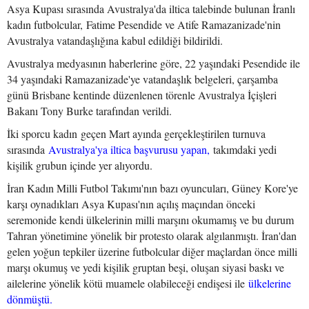
Asya Kupası sırasında Avustralya'da iltica talebinde bulunan İranlı
kadın futbolcular, Fatime Pesendide ve Atife Ramazanizade'nin
Avustralya vatandaşlığına kabul edildiği bildirildi.
Avustralya medyasının haberlerine göre, 22 yaşındaki Pesendide ile
34 yaşındaki Ramazanizade'ye vatandaşlık belgeleri, çarşamba
günü Brisbane kentinde düzenlenen törenle Avustralya İçişleri
Bakanı Tony Burke tarafından verildi.
İki sporcu kadın geçen Mart ayında gerçekleştirilen turnuva
sırasında
Avustralya'ya iltica başvurusu yapan,
takımdaki yedi
kişilik grubun içinde yer alıyordu.
İran Kadın Milli Futbol Takımı'nın bazı oyuncuları, Güney Kore'ye
karşı oynadıkları Asya Kupası'nın açılış maçından önceki
seremonide kendi ülkelerinin milli marşını okumamış ve bu durum
Tahran yönetimine yönelik bir protesto olarak algılanmıştı. İran'dan
gelen yoğun tepkiler üzerine futbolcular diğer maçlardan önce milli
marşı okumuş ve yedi kişilik gruptan beşi, oluşan siyasi baskı ve
ailelerine yönelik kötü muamele olabileceği endişesi ile
ülkelerine
dönmüştü.