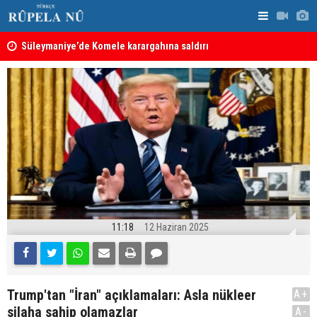
nın
Süleymaniye’de Komele karargahına saldırı
“Safları ne
sonuçlar d
11:18
12 Haziran 2025
Trump'tan "İran" açıklamaları: Asla nükleer
A+
silaha sahip olamazlar
A-