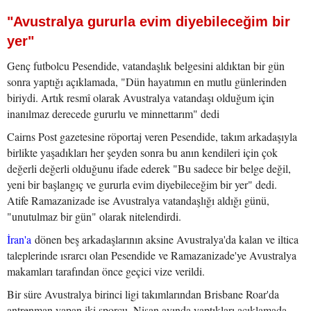
"Avustralya gururla evim diyebileceğim bir
yer"
Genç futbolcu Pesendide, vatandaşlık belgesini aldıktan bir gün
sonra yaptığı açıklamada, "Dün hayatımın en mutlu günlerinden
biriydi. Artık resmî olarak Avustralya vatandaşı olduğum için
inanılmaz derecede gururlu ve minnettarım" dedi
Cairns Post gazetesine röportaj veren Pesendide, takım arkadaşıyla
birlikte yaşadıkları her şeyden sonra bu anın kendileri için çok
değerli değerli olduğunu ifade ederek "Bu sadece bir belge değil,
yeni bir başlangıç ve gururla evim diyebileceğim bir yer" dedi.
Atife Ramazanizade ise Avustralya vatandaşlığı aldığı günü,
"unutulmaz bir gün" olarak nitelendirdi.
İran'a
dönen beş arkadaşlarının aksine Avustralya'da kalan ve iltica
taleplerinde ısrarcı olan Pesendide ve Ramazanizade'ye Avustralya
makamları tarafından önce geçici vize verildi.
Bir süre Avustralya birinci ligi takımlarından Brisbane Roar'da
antrenman yapan iki sporcu, Nisan ayında yaptıkları açıklamada