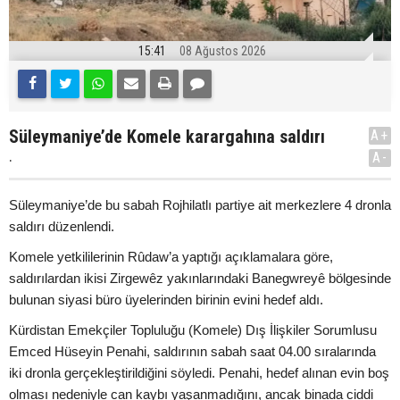
15:41
08 Ağustos 2026
Süleymaniye’de Komele karargahına saldırı
A+
.
A-
Süleymaniye’de bu sabah Rojhilatlı partiye ait merkezlere 4 dronla
saldırı düzenlendi.
Komele yetkililerinin Rûdaw’a yaptığı açıklamalara göre,
saldırılardan ikisi Zirgewêz yakınlarındaki Banegwreyê bölgesinde
bulunan siyasi büro üyelerinden birinin evini hedef aldı.
Kürdistan Emekçiler Topluluğu (Komele) Dış İlişkiler Sorumlusu
Emced Hüseyin Penahi, saldırının sabah saat 04.00 sıralarında
iki dronla gerçekleştirildiğini söyledi. Penahi, hedef alınan evin boş
olması nedeniyle can kaybı yaşanmadığını, ancak binada ciddi