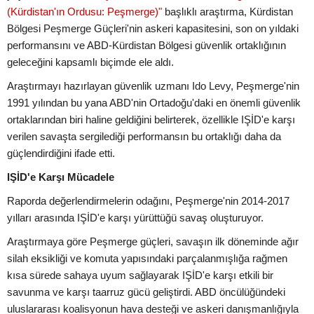
(Kürdistan'ın Ordusu: Peşmerge)"
başlıklı araştırma, Kürdistan
Bölgesi Peşmerge Güçleri'nin askeri kapasitesini, son on yıldaki
performansını ve ABD-Kürdistan Bölgesi güvenlik ortaklığının
geleceğini kapsamlı biçimde ele aldı.
Araştırmayı hazırlayan güvenlik uzmanı Ido Levy, Peşmerge'nin
1991 yılından bu yana ABD'nin Ortadoğu'daki en önemli güvenlik
ortaklarından biri haline geldiğini belirterek, özellikle IŞİD'e karşı
verilen savaşta sergilediği performansın bu ortaklığı daha da
güçlendirdiğini ifade etti.
IŞİD'e Karşı Mücadele
Raporda değerlendirmelerin odağını, Peşmerge'nin 2014-2017
yılları arasında IŞİD'e karşı yürüttüğü savaş oluşturuyor.
Araştırmaya göre Peşmerge güçleri, savaşın ilk döneminde ağır
silah eksikliği ve komuta yapısındaki parçalanmışlığa rağmen
kısa sürede sahaya uyum sağlayarak IŞİD'e karşı etkili bir
savunma ve karşı taarruz gücü geliştirdi. ABD öncülüğündeki
uluslararası koalisyonun hava desteği ve askeri danışmanlığıyla