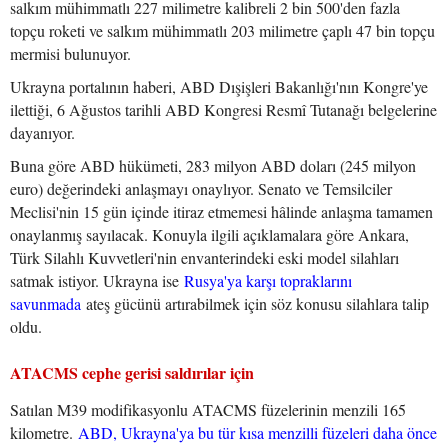
salkım mühimmatlı 227 milimetre kalibreli 2 bin 500'den fazla
topçu roketi ve salkım mühimmatlı 203 milimetre çaplı 47 bin topçu
mermisi bulunuyor.
Ukrayna portalının haberi, ABD Dışişleri Bakanlığı'nın Kongre'ye
ilettiği, 6 Ağustos tarihli ABD Kongresi Resmî Tutanağı belgelerine
dayanıyor.
Buna göre ABD hükümeti, 283 milyon ABD doları (245 milyon
euro) değerindeki anlaşmayı onaylıyor. Senato ve Temsilciler
Meclisi'nin 15 gün içinde itiraz etmemesi hâlinde anlaşma tamamen
onaylanmış sayılacak. Konuyla ilgili açıklamalara göre Ankara,
Türk Silahlı Kuvvetleri'nin envanterindeki eski model silahları
satmak istiyor. Ukrayna ise
Rusya'ya karşı topraklarını
savunmada
ateş gücünü artırabilmek için söz konusu silahlara talip
oldu.
ATACMS cephe gerisi saldırılar için
Satılan M39 modifikasyonlu ATACMS füzelerinin menzili 165
kilometre.
ABD, Ukrayna'ya bu tür kısa menzilli füzeleri daha önce