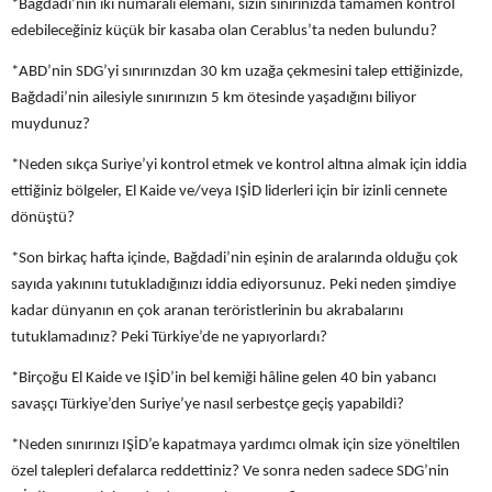
*Bağdadi’nin iki numaralı elemanı, sizin sınırınızda tamamen kontrol
edebileceğiniz küçük bir kasaba olan Cerablus’ta neden bulundu?
*ABD’nin SDG’yi sınırınızdan 30 km uzağa çekmesini talep ettiğinizde,
Bağdadi’nin ailesiyle sınırınızın 5 km ötesinde yaşadığını biliyor
muydunuz?
*Neden sıkça Suriye’yi kontrol etmek ve kontrol altına almak için iddia
ettiğiniz bölgeler, El Kaide ve/veya IŞİD liderleri için bir izinli cennete
dönüştü?
*Son birkaç hafta içinde, Bağdadi’nin eşinin de aralarında olduğu çok
sayıda yakınını tutukladığınızı iddia ediyorsunuz. Peki neden şimdiye
kadar dünyanın en çok aranan teröristlerinin bu akrabalarını
tutuklamadınız? Peki Türkiye’de ne yapıyorlardı?
*Birçoğu El Kaide ve IŞİD’in bel kemiği hâline gelen 40 bin yabancı
savaşçı Türkiye’den Suriye’ye nasıl serbestçe geçiş yapabildi?
*Neden sınırınızı IŞİD’e kapatmaya yardımcı olmak için size yöneltilen
özel talepleri defalarca reddettiniz? Ve sonra neden sadece SDG’nin