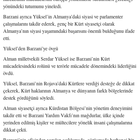
yönündeki tutumunu yineledi.
Barzani ayrıca Yüksel’in Almanya’daki siyasi ve parlamenter
çalışmalarını takdir ederek, genç bir Kürt siyasetçi olarak
Almanya’nın siyasi yaşamındaki başarısını önemli bulduğunu ifade
etti.
Yüksel’den Barzani’ye övgü
Alman milletvekili Serdar Yüksel ise Barzani’nin Kürt
mücadelesindeki rolünü ve terörle mücadele dönemindeki liderliğini
övdü.
Yüksel, Barzani’nin Rojava’daki Kürtlere verdiği desteğe de dikkat
çekerek, Kürt haklarının Almanya ve dünyanın farklı bölgelerinde
destek gördüğünü söyledi.
Alman siyasetçi ayrıca Kürdistan Bölgesi’nin yönetim deneyimini
takdir etti ve Barzani Yardım Vakfı’nın mağdurlar, ülke içinde
yerinden edilmiş kişiler ve mültecilere yönelik insani çalışmalarına
dikkat çekti.
Barzani’nin ofisinden yapılan açıklamada, görüşmede herhangi bir