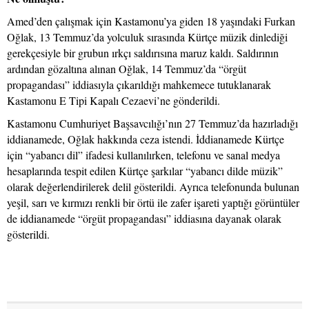
Amed’den çalışmak için Kastamonu’ya giden 18 yaşındaki Furkan
Oğlak, 13 Temmuz’da yolculuk sırasında Kürtçe müzik dinlediği
gerekçesiyle bir grubun ırkçı saldırısına maruz kaldı. Saldırının
ardından gözaltına alınan Oğlak, 14 Temmuz’da “örgüt
propagandası” iddiasıyla çıkarıldığı mahkemece tutuklanarak
Kastamonu E Tipi Kapalı Cezaevi’ne gönderildi.
Kastamonu Cumhuriyet Başsavcılığı’nın 27 Temmuz’da hazırladığı
iddianamede, Oğlak hakkında ceza istendi. İddianamede Kürtçe
için “yabancı dil” ifadesi kullanılırken, telefonu ve sanal medya
hesaplarında tespit edilen Kürtçe şarkılar “yabancı dilde müzik”
olarak değerlendirilerek delil gösterildi. Ayrıca telefonunda bulunan
yeşil, sarı ve kırmızı renkli bir örtü ile zafer işareti yaptığı görüntüler
de iddianamede “örgüt propagandası” iddiasına dayanak olarak
gösterildi.