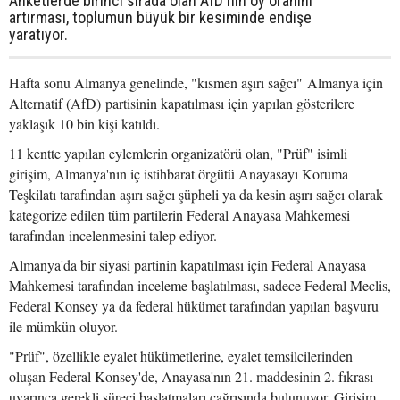
Anketlerde birinci sırada olan AfD'nin oy oranını
artırması, toplumun büyük bir kesiminde endişe
yaratıyor.
Hafta sonu Almanya genelinde, "kısmen aşırı sağcı" Almanya için
Alternatif (AfD) partisinin kapatılması için yapılan gösterilere
yaklaşık 10 bin kişi katıldı.
11 kentte yapılan eylemlerin organizatörü olan, "Prüf" isimli
girişim, Almanya'nın iç istihbarat örgütü Anayasayı Koruma
Teşkilatı tarafından aşırı sağcı şüpheli ya da kesin aşırı sağcı olarak
kategorize edilen tüm partilerin Federal Anayasa Mahkemesi
tarafından incelenmesini talep ediyor.
Almanya'da bir siyasi partinin kapatılması için Federal Anayasa
Mahkemesi tarafından inceleme başlatılması, sadece Federal Meclis,
Federal Konsey ya da federal hükümet tarafından yapılan başvuru
ile mümkün oluyor.
"Prüf", özellikle eyalet hükümetlerine, eyalet temsilcilerinden
oluşan Federal Konsey'de, Anayasa'nın 21. maddesinin 2. fıkrası
uyarınca gerekli süreci başlatmaları çağrısında bulunuyor. Girişim