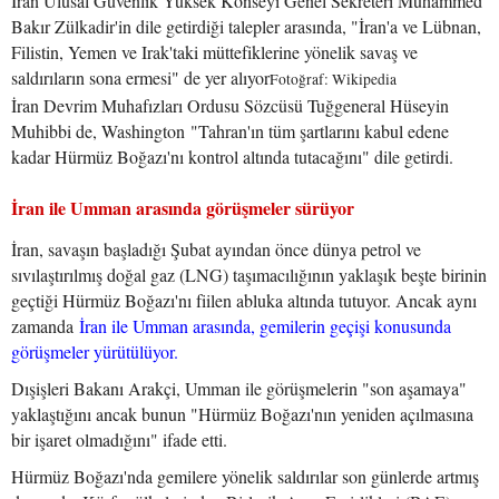
İran Ulusal Güvenlik Yüksek Konseyi Genel Sekreteri Muhammed
Bakır Zülkadir'in dile getirdiği talepler arasında, "İran'a ve Lübnan,
Filistin, Yemen ve Irak'taki müttefiklerine yönelik savaş ve
saldırıların sona ermesi" de yer alıyor
Fotoğraf: Wikipedia
İran Devrim Muhafızları Ordusu Sözcüsü Tuğgeneral Hüseyin
Muhibbi de, Washington "Tahran'ın tüm şartlarını kabul edene
kadar Hürmüz Boğazı'nı kontrol altında tutacağını" dile getirdi.
İran ile Umman arasında görüşmeler sürüyor
İran, savaşın başladığı Şubat ayından önce dünya petrol ve
sıvılaştırılmış doğal gaz (LNG) taşımacılığının yaklaşık beşte birinin
geçtiği Hürmüz Boğazı'nı fiilen abluka altında tutuyor. Ancak aynı
zamanda
İran ile Umman arasında, gemilerin geçişi konusunda
görüşmeler yürütülüyor.
Dışişleri Bakanı Arakçi, Umman ile görüşmelerin "son aşamaya"
yaklaştığını ancak bunun "Hürmüz Boğazı'nın yeniden açılmasına
bir işaret olmadığını" ifade etti.
Hürmüz Boğazı'nda gemilere yönelik saldırılar son günlerde artmış