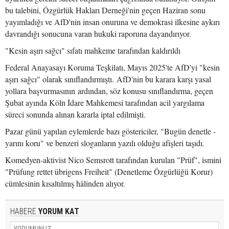
bu talebini, Özgürlük Hakları Derneği'nin geçen Haziran sonu
yayımladığı ve AfD'nin insan onuruna ve demokrasi ilkesine aykırı
davrandığı sonucuna varan hukuki raporuna dayandırıyor.
"Kesin aşırı sağcı" sıfatı mahkeme tarafından kaldırıldı
Federal Anayasayı Koruma Teşkilatı, Mayıs 2025'te AfD'yi "kesin
aşırı sağcı" olarak sınıflandırmıştı. AfD'nin bu karara karşı yasal
yollara başvurmasının ardından, söz konusu sınıflandırma, geçen
Şubat ayında Köln İdare Mahkemesi tarafından acil yargılama
süreci sonunda alınan kararla iptal edilmişti.
Pazar günü yapılan eylemlerde bazı göstericiler, "Bugün denetle -
yarını koru" ve benzeri sloganların yazılı olduğu afişleri taşıdı.
Komedyen-aktivist Nico Semsrott tarafından kurulan "Prüf", ismini
"Prüfung rettet übrigens Freiheit" (Denetleme Özgürlüğü Korur)
cümlesinin kısaltılmış hâlinden alıyor.
HABERE
YORUM KAT