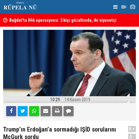
lmeli
Bağdat'ta İHA operasyonu: 3 kişi gözaltında, iki siyasetçi
Almanya'da 
hakkında tutuklama kararı
10:29
14 Kasım 2019
Trump’ın Erdoğan’a sormadığı IŞİD sorularını
A+
McGurk sordu
A-