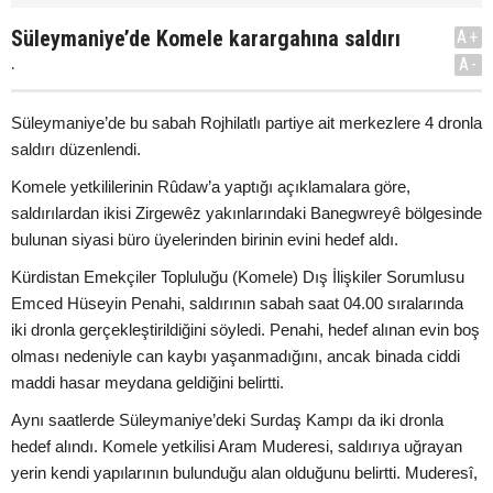
Süleymaniye’de Komele karargahına saldırı
A+
.
A-
Süleymaniye’de bu sabah Rojhilatlı partiye ait merkezlere 4 dronla
saldırı düzenlendi.
Komele yetkililerinin Rûdaw’a yaptığı açıklamalara göre,
saldırılardan ikisi Zirgewêz yakınlarındaki Banegwreyê bölgesinde
bulunan siyasi büro üyelerinden birinin evini hedef aldı.
Kürdistan Emekçiler Topluluğu (Komele) Dış İlişkiler Sorumlusu
Emced Hüseyin Penahi, saldırının sabah saat 04.00 sıralarında
iki dronla gerçekleştirildiğini söyledi. Penahi, hedef alınan evin boş
olması nedeniyle can kaybı yaşanmadığını, ancak binada ciddi
maddi hasar meydana geldiğini belirtti.
Aynı saatlerde Süleymaniye’deki Surdaş Kampı da iki dronla
hedef alındı. Komele yetkilisi Aram Muderesi, saldırıya uğrayan
yerin kendi yapılarının bulunduğu alan olduğunu belirtti. Muderesî,