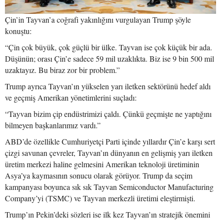
Çin’in Tayvan’a coğrafi yakınlığını vurgulayan Trump şöyle
konuştu:
“Çin çok büyük, çok güçlü bir ülke. Tayvan ise çok küçük bir ada.
Düşünün; orası Çin’e sadece 59 mil uzaklıkta. Biz ise 9 bin 500 mil
uzaktayız. Bu biraz zor bir problem.”
Trump ayrıca Tayvan’ın yükselen yarı iletken sektörünü hedef aldı
ve geçmiş Amerikan yönetimlerini suçladı:
“Tayvan bizim çip endüstrimizi çaldı. Çünkü geçmişte ne yaptığını
bilmeyen başkanlarımız vardı.”
ABD’de özellikle Cumhuriyetçi Parti içinde yıllardır Çin’e karşı sert
çizgi savunan çevreler, Tayvan’ın dünyanın en gelişmiş yarı iletken
üretim merkezi haline gelmesini Amerikan teknoloji üretiminin
Asya’ya kaymasının sonucu olarak görüyor. Trump da seçim
kampanyası boyunca sık sık Tayvan Semiconductor Manufacturing
Company’yi (TSMC) ve Tayvan merkezli üretimi eleştirmişti.
Trump’ın Pekin’deki sözleri ise ilk kez Tayvan’ın stratejik önemini