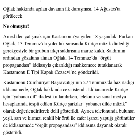
Oğlak hakkında açılan davanın ilk duruşması, 14 Ağustos’ta
görülecek.
Ne olmuştu?
Amed’den çalışmak için Kastamonu’ya giden 18 yaşındaki Furkan
Oğlak, 13 Temmuz’da yolculuk sırasında Kürtçe müzik dinlediği
gerekçesiyle bir grubun ırkçı saldırısına maruz kaldı. Saldırının
ardından gözaltına alınan Oğlak, 14 Temmuz’da “örgüt
propagandası” iddiasıyla çıkarıldığı mahkemece tutuklanarak
Kastamonu E Tipi Kapalı Cezaevi’ne gönderildi.
Kastamonu Cumhuriyet Başsavcılığı’nın 27 Temmuz’da hazırladığı
iddianamede, Oğlak hakkında ceza istendi. İddianamede Kürtçe
için “yabancı dil” ifadesi kullanılırken, telefonu ve sanal medya
hesaplarında tespit edilen Kürtçe şarkılar “yabancı dilde müzik”
olarak değerlendirilerek delil gösterildi. Ayrıca telefonunda bulunan
yeşil, sarı ve kırmızı renkli bir örtü ile zafer işareti yaptığı görüntüler
de iddianamede “örgüt propagandası” iddiasına dayanak olarak
gösterildi.