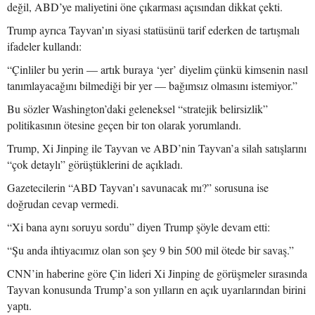
değil, ABD’ye maliyetini öne çıkarması açısından dikkat çekti.
Trump ayrıca Tayvan’ın siyasi statüsünü tarif ederken de tartışmalı
ifadeler kullandı:
“Çinliler bu yerin — artık buraya ‘yer’ diyelim çünkü kimsenin nasıl
tanımlayacağını bilmediği bir yer — bağımsız olmasını istemiyor.”
Bu sözler Washington’daki geleneksel “stratejik belirsizlik”
politikasının ötesine geçen bir ton olarak yorumlandı.
Trump, Xi Jinping ile Tayvan ve ABD’nin Tayvan’a silah satışlarını
“çok detaylı” görüştüklerini de açıkladı.
Gazetecilerin “ABD Tayvan’ı savunacak mı?” sorusuna ise
doğrudan cevap vermedi.
“Xi bana aynı soruyu sordu” diyen Trump şöyle devam etti:
“Şu anda ihtiyacımız olan son şey 9 bin 500 mil ötede bir savaş.”
CNN’in haberine göre Çin lideri Xi Jinping de görüşmeler sırasında
Tayvan konusunda Trump’a son yılların en açık uyarılarından birini
yaptı.