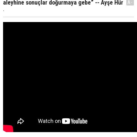
aleyhine sonuçlar doğurmaya gebe” -- Ayşe Hür
A-
.