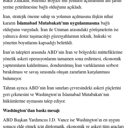
Bakır Zülkadir, Hürmüz Boğazı’nın yeniden açılmasının altı şartın
yerine getirilmesine bağlı olduğunu açıkladı.
İran, stratejik öneme sahip su yolunun açılmasına ilişkin nihai
İslamabad Mutabakatı’nın uygulanmasına
kararın
bağlı
olduğunu vurguladı. İran ile Umman arasındaki görüşmelerin ise
yalnızca deniz taşımacılığı güzergahlarının teknik, hukuki ve
yönetim boyutlarını kapsadığı belirtildi.
İran’ın talepleri arasında ABD’nin İran ve bölgedeki müttefiklerine
yönelik askeri operasyonlarını tamamen sona erdirmesi, ekonomik
yaptırımların kaldırılması, dondurulmuş İran varlıklarının serbest
bırakılması ve savaş sırasında oluşan zararların karşılanması
bulunuyor.
Tahran ayrıca ABD’nin İran sınırları çevresindeki askeri güçlerini
geri çekmesini ve Washington’ın İslamabad Mutabakatı’nın
hükümlerine uymasını talep ediyor.
Washington’dan baskı mesajı
ABD Başkan Yardımcısı J.D. Vance ise Washington’ın en uygun
sonucu elde etmek için diplomatik, ekonomik ve askeri tüm araçları