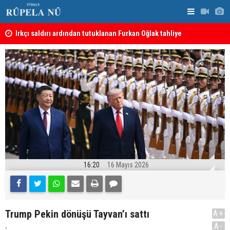
Irkçı saldırı ardından tutuklanan Furkan Oğlak tahliye
Haci Mahmu
edildi
birleştirme
16:20
16 Mayıs 2026
Trump Pekin dönüşü Tayvan’ı sattı
A+
.
A-