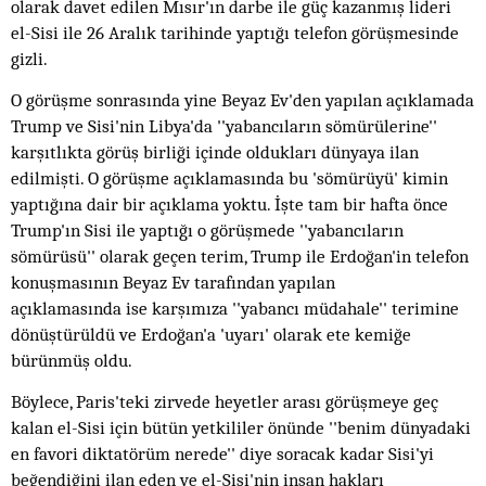
olarak davet edilen Mısır'ın darbe ile güç kazanmış lideri
el-Sisi ile 26 Aralık tarihinde yaptığı telefon görüşmesinde
gizli.
O görüşme sonrasında yine Beyaz Ev'den yapılan açıklamada
Trump ve Sisi'nin Libya'da ''yabancıların sömürülerine''
karşıtlıkta görüş birliği içinde oldukları dünyaya ilan
edilmişti. O görüşme açıklamasında bu 'sömürüyü' kimin
yaptığına dair bir açıklama yoktu. İşte tam bir hafta önce
Trump'ın Sisi ile yaptığı o görüşmede ''yabancıların
sömürüsü'' olarak geçen terim, Trump ile Erdoğan'in telefon
konuşmasının Beyaz Ev tarafından yapılan
açıklamasında ise karşımıza ''yabancı müdahale'' terimine
dönüştürüldü ve Erdoğan'a 'uyarı' olarak ete kemiğe
bürünmüş oldu.
Böylece, Paris'teki zirvede heyetler arası görüşmeye geç
kalan el-Sisi için bütün yetkililer önünde ''benim dünyadaki
en favori diktatörüm nerede'' diye soracak kadar Sisi'yi
beğendiğini ilan eden ve el-Sisi'nin insan hakları