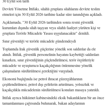
30 Eylül son tarih
Devleti Yönetme İttifakı, silahlı gruplara silahlarını devlete teslim
etmeleri için 30 Eylül 2026 tarihine kadar süre tanındığını açıkladı.
Açıklamada, "30 Eylül 2026 tarihinden sonra resmi güvenlik
kurumları dışında silah taşıyan veya silahlı faaliyet yürüten kişi ve
gruplara Terörle Mücadele Yasası uygulanacaktır" denildi.
Sınır güvenliği ve terörle mücadele gündemdeydi
Toplantıda Irak güvenlik güçlerine yönelik son saldırılar da ele
alındı. İttifak, güvenlik personelinin hayatını kaybettiği saldırıları
kınarken, sınır güvenliğinin güçlendirilmesi, terör örgütleriyle
mücadele ve uyuşturucu kaçakçılığının önlenmesine yönelik
çalışmaların sürdürülmesi gerektiğini vurguladı.
Ekonomi başlığında ise petrol ihracat güzergâhlarının
çeşitlendirilmesi, petrol dışı gelirlerin artırılması, yolsuzluk ve
kaçakçılıkla mücadelenin sürdürülmesi konuları masaya yatırıldı.
İttifak ayrıca hükümet kabinesindeki eksik bakanlıkların bir an önce
tamamlanması çağrısında bulunarak, bakan adaylarının