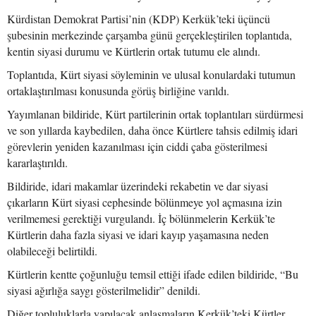
Kürdistan Demokrat Partisi’nin (KDP) Kerkük’teki üçüncü
şubesinin merkezinde çarşamba günü gerçekleştirilen toplantıda,
kentin siyasi durumu ve Kürtlerin ortak tutumu ele alındı.
Toplantıda, Kürt siyasi söyleminin ve ulusal konulardaki tutumun
ortaklaştırılması konusunda görüş birliğine varıldı.
Yayımlanan bildiride, Kürt partilerinin ortak toplantıları sürdürmesi
ve son yıllarda kaybedilen, daha önce Kürtlere tahsis edilmiş idari
görevlerin yeniden kazanılması için ciddi çaba gösterilmesi
kararlaştırıldı.
Bildiride, idari makamlar üzerindeki rekabetin ve dar siyasi
çıkarların Kürt siyasi cephesinde bölünmeye yol açmasına izin
verilmemesi gerektiği vurgulandı. İç bölünmelerin Kerkük’te
Kürtlerin daha fazla siyasi ve idari kayıp yaşamasına neden
olabileceği belirtildi.
Kürtlerin kentte çoğunluğu temsil ettiği ifade edilen bildiride, “Bu
siyasi ağırlığa saygı gösterilmelidir” denildi.
Diğer topluluklarla yapılacak anlaşmaların Kerkük’teki Kürtler