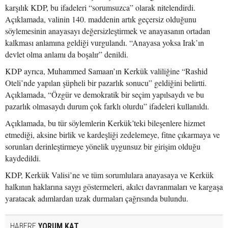
karşılık KDP, bu ifadeleri “sorumsuzca” olarak nitelendirdi.
Açıklamada, valinin 140. maddenin artık geçersiz olduğunu
söylemesinin anayasayı değersizleştirmek ve anayasanın ortadan
kalkması anlamına geldiği vurgulandı. “Anayasa yoksa Irak’ın
devlet olma anlamı da boşalır” denildi.
KDP ayrıca, Muhammed Samaan’ın Kerkük valiliğine “Rashid
Oteli’nde yapılan şüpheli bir pazarlık sonucu” geldiğini belirtti.
Açıklamada, “Özgür ve demokratik bir seçim yapılsaydı ve bu
pazarlık olmasaydı durum çok farklı olurdu” ifadeleri kullanıldı.
Açıklamada, bu tür söylemlerin Kerkük’teki bileşenlere hizmet
etmediği, aksine birlik ve kardeşliği zedelemeye, fitne çıkarmaya ve
sorunları derinleştirmeye yönelik uygunsuz bir girişim olduğu
kaydedildi.
KDP, Kerkük Valisi’ne ve tüm sorumlulara anayasaya ve Kerkük
halkının haklarına saygı göstermeleri, akılcı davranmaları ve kargaşa
yaratacak adımlardan uzak durmaları çağrısında bulundu.
HABERE
YORUM KAT