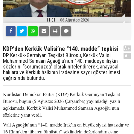
11:01
06 Ağustos 2026
KDP’den Kerkük Valisi’ne “140. madde” tepkisi
A+
DP Kerkük-Germiyan Teşkilat Bürosu, Kerkük Valisi
A-
Muhammed Samaan Agaoğlu’nun 140. maddeye ilişkin
sözlerini “sorumsuzca” olarak nitelendirerek, anayasal
haklara ve Kerkük halkının iradesine saygı gösterilmesi
çağrısında bulundu.
Kürdistan Demokrat Partisi (KDP) Kerkük-Germiyan Teşkilat
Bürosu, bugün (5 Ağustos 2026 Çarşamba) yayımladığı yazılı
açıklamada, Kerkük Valisi Muhammed Samaan Agaoğlu’nun
sözlerine yanıt verdi.
Vali Agaoğlu’nun “140. madde Irak’ın en büyük siyasi hatasıdır ve
16 Ekim’den itibaren ölmüştür” şeklindeki değerlendirmesine