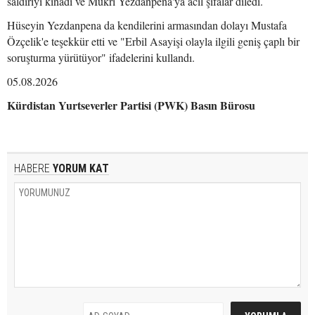
saldırıyı kınadı ve Mükri Yezdanpena'ya acil şifalar diledi.
Hüseyin Yezdanpena da kendilerini armasından dolayı Mustafa
Özçelik'e teşekkür etti ve "Erbil Asayişi olayla ilgili geniş çaplı bir
soruşturma yürütüyor" ifadelerini kullandı.
05.08.2026
Kürdistan Yurtseverler Partisi (PWK) Basın Bürosu
HABERE
YORUM KAT