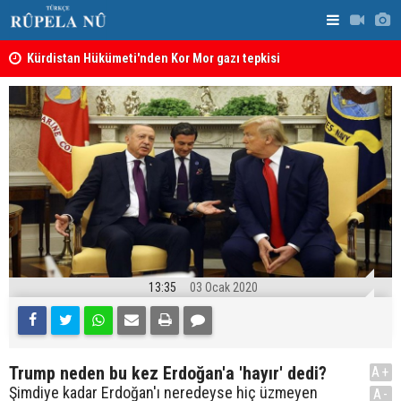
Kürdistan Hükümeti'nden Kor Mor gazı tepkisi
KDP’den Ke
13:35
03 Ocak 2020
Trump neden bu kez Erdoğan'a 'hayır' dedi?
A+
Şimdiye kadar Erdoğan'ı neredeyse hiç üzmeyen
A-