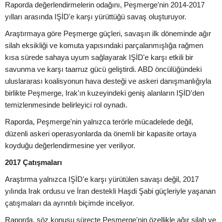
Raporda değerlendirmelerin odağını, Peşmerge'nin 2014-2017
yılları arasında IŞİD'e karşı yürüttüğü savaş oluşturuyor.
Araştırmaya göre Peşmerge güçleri, savaşın ilk döneminde ağır
silah eksikliği ve komuta yapısındaki parçalanmışlığa rağmen
kısa sürede sahaya uyum sağlayarak IŞİD'e karşı etkili bir
savunma ve karşı taarruz gücü geliştirdi. ABD öncülüğündeki
uluslararası koalisyonun hava desteği ve askeri danışmanlığıyla
birlikte Peşmerge, Irak'ın kuzeyindeki geniş alanların IŞİD'den
temizlenmesinde belirleyici rol oynadı.
Raporda, Peşmerge'nin yalnızca terörle mücadelede değil,
düzenli askeri operasyonlarda da önemli bir kapasite ortaya
koyduğu değerlendirmesine yer veriliyor.
2017 Çatışmaları
Araştırma yalnızca IŞİD'e karşı yürütülen savaşı değil, 2017
yılında Irak ordusu ve İran destekli Haşdi Şabi güçleriyle yaşanan
çatışmaları da ayrıntılı biçimde inceliyor.
Raporda, söz konusu süreçte Peşmerge'nin özellikle ağır silah ve