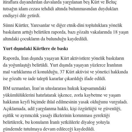
itiraflara dayandırılan davalarda yargılanan beş Kürt ve Beluç
tutsağın idam cezası tehdidi altında bulunmasından duydukları
endişeyi dile getirdi.
Sünni Kürtler, Yaresanlar ve diğer etnik-dini topluluklara yönelik
baskıların arttığı belirtilen raporda, bazı gözaltı vakalarında 18 yaşın
altındaki çocukların da bulunduğu kaydedildi.
Yurt dışındaki Kürtlere de baskı
Raporda, İran dışında yaşayan Kürt aktivistlere yönelik baskıların
da yoğunlaştığı belirtildi. Yurt dışında yaşayan yüzlerce İranlının
mal varlıklarına el konulduğu, 37 Kürt aktivist ve yönetici hakkında
ise gözaltı ve iade talepli kararlar çıkarıldığı ifade edildi.
BM uzmanları, İran’ın uluslararası hukuk kapsamındaki
yükümlülüklerini hatırlatarak işkence, zorla kaybetme ve yaşam
hakkının keyfi biçimde ihlal edilmesinin yasak olduğunu vurguladı.
Açıklamada, adil yargılanma hakkı, kişi özgürlüğü ve güvenliği,
eşitlik ve ayrımcılık yasağı ilkelerinin korunması gerektiği
belirtilerek, bu konuların İranlı yetkililerle diyalog yoluyla
gündemde tutulmaya devam edileceği kaydedildi.