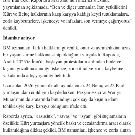
yayımlanan açıklamada, “Ben ve diğer uzmanlar, İran yetkililerini
Kürt ve Beluç halklarının karşı karşıya kaldığı keyfi tutuklamalara,
zorla kaybetmelere, işkenceye ve infazlara son vermeye çağırıyoruz”
denildi.
İdamlar artıyor
BM uzmanları, farklı halkların güvenlik, onur ve ayrımcılıktan uzak
bir yaşam sürme hakkına sahip olduğunu vurguladı. Raporda,
Aralık 2025’te İran’da başlayan protestoların ardından binlerce
kişinin gözaltına alındığı, işkence, zorla itiraf ve zorla kaybetme
vakalarında artış yaşandığı belirtildi.
Uzmanlar, 2026 yılının ilk altı ayında en az 24 Beluç ve 22 Kürt
yurttaşın idam edildiğini kaydederken, Pexşan Ezîzî ve Werîşe
Muradî’nin de aralarında bulunduğu çok sayıda kişinin idam
tehlikesiyle karşı karşıya olduğunu ifade etti.
Raporda ayrıca, “casusluk”, “savaş” ve “isyan” gibi suçlamaların
özellikle Kürt yurttaşlara yönelik baskı ve cezalandırma aracı olarak
kullanıldığına dikkat çekildi. BM uzmanları, işkence ve zorla alınan