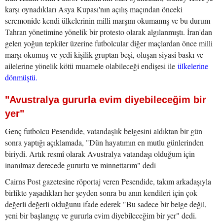
karşı oynadıkları Asya Kupası'nın açılış maçından önceki
seremonide kendi ülkelerinin milli marşını okumamış ve bu durum
Tahran yönetimine yönelik bir protesto olarak algılanmıştı. İran'dan
gelen yoğun tepkiler üzerine futbolcular diğer maçlardan önce milli
marşı okumuş ve yedi kişilik gruptan beşi, oluşan siyasi baskı ve
ailelerine yönelik kötü muamele olabileceği endişesi ile
ülkelerine
dönmüştü.
"Avustralya gururla evim diyebileceğim bir
yer"
Genç futbolcu Pesendide, vatandaşlık belgesini aldıktan bir gün
sonra yaptığı açıklamada, "Dün hayatımın en mutlu günlerinden
biriydi. Artık resmî olarak Avustralya vatandaşı olduğum için
inanılmaz derecede gururlu ve minnettarım" dedi
Cairns Post gazetesine röportaj veren Pesendide, takım arkadaşıyla
birlikte yaşadıkları her şeyden sonra bu anın kendileri için çok
değerli değerli olduğunu ifade ederek "Bu sadece bir belge değil,
yeni bir başlangıç ve gururla evim diyebileceğim bir yer" dedi.