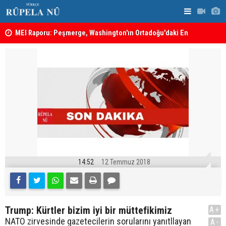
MEI Raporu: Peşmerge, Washington'ın Ortadoğu'daki En
Hadi Amiri'
Önemli Güvenlik Ortaklarından Biri
ABD'nin sal
14:52
12 Temmuz 2018
Trump: Kürtler bizim iyi bir müttefikimiz
A+
NATO zirvesinde gazetecilerin sorularını yanıtllayan
A-