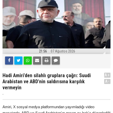
21:56
07 Ağustos 2026
Hadi Amiri'den silahlı gruplara çağrı: Suudi
A+
Arabistan ve ABD'nin saldırısına karşılık
A-
vermeyin
.
Amiri, X sosyal medya platformundan yayımladığı video
mesajında, ABD ve Suudi Arabistan'ın geçen ay Irak'a düzenlediği