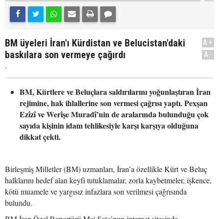
BM üyeleri İran'ı Kürdistan ve Belucistan'daki
A+
baskılara son vermeye çağırdı
A-
.
BM, Kürtlere ve Beluçlara saldırılarını yoğunlaştıran İran
rejimine, hak ihlallerine son vermesi çağrısı yaptı. Pexşan
Ezîzî ve Werîşe Muradî’nin de aralarında bulunduğu çok
sayıda kişinin idam tehlikesiyle karşı karşıya olduğuna
dikkat çekti.
Birleşmiş Milletler (BM) uzmanları, İran’a özellikle Kürt ve Beluç
halklarını hedef alan keyfi tutuklamalar, zorla kaybetmeler, işkence,
kötü muamele ve yargısız infazlara son verilmesi çağrısında
bulundu.
BM İran Özel Raportörü Mai Sato’nun internet sitesinde