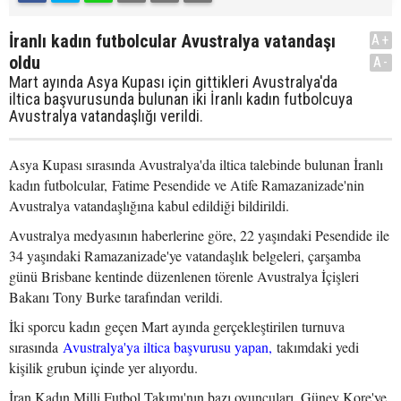
İranlı kadın futbolcular Avustralya vatandaşı
A+
oldu
A-
Mart ayında Asya Kupası için gittikleri Avustralya'da
iltica başvurusunda bulunan iki İranlı kadın futbolcuya
Avustralya vatandaşlığı verildi.
Asya Kupası sırasında Avustralya'da iltica talebinde bulunan İranlı
kadın futbolcular, Fatime Pesendide ve Atife Ramazanizade'nin
Avustralya vatandaşlığına kabul edildiği bildirildi.
Avustralya medyasının haberlerine göre, 22 yaşındaki Pesendide ile
34 yaşındaki Ramazanizade'ye vatandaşlık belgeleri, çarşamba
günü Brisbane kentinde düzenlenen törenle Avustralya İçişleri
Bakanı Tony Burke tarafından verildi.
İki sporcu kadın geçen Mart ayında gerçekleştirilen turnuva
sırasında
Avustralya'ya iltica başvurusu yapan,
takımdaki yedi
kişilik grubun içinde yer alıyordu.
İran Kadın Milli Futbol Takımı'nın bazı oyuncuları, Güney Kore'ye