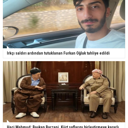
Irkçı saldırı ardından tutuklanan Furkan Oğlak tahliye edildi
Haci Mahmud: Başkan Barzani, Kürt saflarını birleştirmeye kararlı