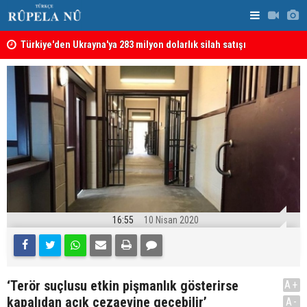
Türkiye'den Ukrayna'ya 283 milyon dolarlık silah satışı
İran'dan Hü
Hürmüz Boğazı krizi: İran ABD'den tazminat istiyor
16:55
10 Nisan 2020
‘Terör suçlusu etkin pişmanlık gösterirse
A+
kapalıdan açık cezaevine geçebilir’
A-