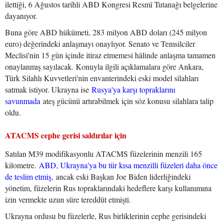
ilettiği, 6 Ağustos tarihli ABD Kongresi Resmî Tutanağı belgelerine
dayanıyor.
Buna göre ABD hükümeti, 283 milyon ABD doları (245 milyon
euro) değerindeki anlaşmayı onaylıyor. Senato ve Temsilciler
Meclisi'nin 15 gün içinde itiraz etmemesi hâlinde anlaşma tamamen
onaylanmış sayılacak. Konuyla ilgili açıklamalara göre Ankara,
Türk Silahlı Kuvvetleri'nin envanterindeki eski model silahları
satmak istiyor. Ukrayna ise
Rusya'ya karşı topraklarını
savunmada
ateş gücünü artırabilmek için söz konusu silahlara talip
oldu.
ATACMS cephe gerisi saldırılar için
Satılan M39 modifikasyonlu ATACMS füzelerinin menzili 165
kilometre.
ABD, Ukrayna'ya bu tür kısa menzilli füzeleri daha önce
de teslim etmiş,
ancak eski Başkan Joe Biden liderliğindeki
yönetim, füzelerin Rus topraklarındaki hedeflere karşı kullanımına
izin vermekte uzun süre tereddüt etmişti.
Ukrayna ordusu bu füzelerle, Rus birliklerinin cephe gerisindeki