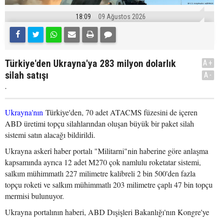
18:09
09 Ağustos 2026
Türkiye'den Ukrayna'ya 283 milyon dolarlık
A+
silah satışı
A-
.
Ukrayna'nın
Türkiye'den, 70 adet ATACMS füzesini de içeren
ABD üretimi topçu silahlarından oluşan büyük bir paket silah
sistemi satın alacağı bildirildi.
Ukrayna askerî haber portalı "Militarni"nin haberine göre anlaşma
kapsamında ayrıca 12 adet M270 çok namlulu roketatar sistemi,
salkım mühimmatlı 227 milimetre kalibreli 2 bin 500'den fazla
topçu roketi ve salkım mühimmatlı 203 milimetre çaplı 47 bin topçu
mermisi bulunuyor.
Ukrayna portalının haberi, ABD Dışişleri Bakanlığı'nın Kongre'ye