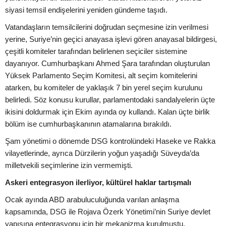
siyasi temsil endişelerini yeniden gündeme taşıdı.
Vatandaşların temsilcilerini doğrudan seçmesine izin verilmesi
yerine, Suriye’nin geçici anayasa işlevi gören anayasal bildirgesi,
çeşitli komiteler tarafından belirlenen seçiciler sistemine
dayanıyor. Cumhurbaşkanı Ahmed Şara tarafından oluşturulan
Yüksek Parlamento Seçim Komitesi, alt seçim komitelerini
atarken, bu komiteler de yaklaşık 7 bin yerel seçim kurulunu
belirledi. Söz konusu kurullar, parlamentodaki sandalyelerin üçte
ikisini doldurmak için Ekim ayında oy kullandı. Kalan üçte birlik
bölüm ise cumhurbaşkanının atamalarına bırakıldı.
Şam yönetimi o dönemde DSG kontrolündeki Haseke ve Rakka
vilayetlerinde, ayrıca Dürzilerin yoğun yaşadığı Süveyda’da
milletvekili seçimlerine izin vermemişti.
Askeri entegrasyon ilerliyor, kültürel haklar tartışmalı
Ocak ayında ABD arabuluculuğunda varılan anlaşma
kapsamında, DSG ile Rojava Özerk Yönetimi’nin Suriye devlet
yapısına entegrasyonu için bir mekanizma kurulmuştu.