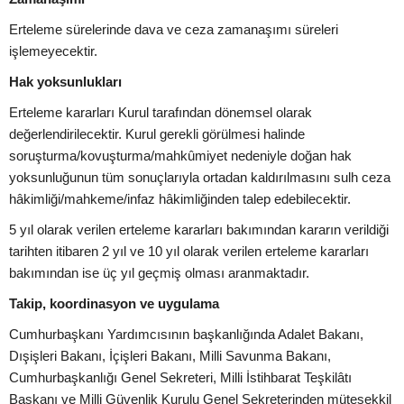
Erteleme sürelerinde dava ve ceza zamanaşımı süreleri
işlemeyecektir.
Hak yoksunlukları
Erteleme kararları Kurul tarafından dönemsel olarak
değerlendirilecektir. Kurul gerekli görülmesi halinde
soruşturma/kovuşturma/mahkûmiyet nedeniyle doğan hak
yoksunluğunun tüm sonuçlarıyla ortadan kaldırılmasını sulh ceza
hâkimliği/mahkeme/infaz hâkimliğinden talep edebilecektir.
5 yıl olarak verilen erteleme kararları bakımından kararın verildiği
tarihten itibaren 2 yıl ve 10 yıl olarak verilen erteleme kararları
bakımından ise üç yıl geçmiş olması aranmaktadır.
Takip, koordinasyon ve uygulama
Cumhurbaşkanı Yardımcısının başkanlığında Adalet Bakanı,
Dışişleri Bakanı, İçişleri Bakanı, Milli Savunma Bakanı,
Cumhurbaşkanlığı Genel Sekreteri, Milli İstihbarat Teşkilâtı
Başkanı ve Milli Güvenlik Kurulu Genel Sekreterinden müteşekkil