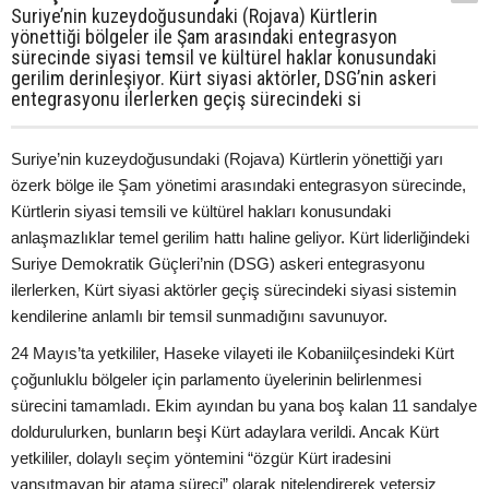
Suriye’nin kuzeydoğusundaki (Rojava) Kürtlerin
yönettiği bölgeler ile Şam arasındaki entegrasyon
sürecinde siyasi temsil ve kültürel haklar konusundaki
gerilim derinleşiyor. Kürt siyasi aktörler, DSG’nin askeri
entegrasyonu ilerlerken geçiş sürecindeki si
Suriye’nin kuzeydoğusundaki (Rojava) Kürtlerin yönettiği yarı
özerk bölge ile Şam yönetimi arasındaki entegrasyon sürecinde,
Kürtlerin siyasi temsili ve kültürel hakları konusundaki
anlaşmazlıklar temel gerilim hattı haline geliyor. Kürt liderliğindeki
Suriye Demokratik Güçleri’nin (DSG) askeri entegrasyonu
ilerlerken, Kürt siyasi aktörler geçiş sürecindeki siyasi sistemin
kendilerine anlamlı bir temsil sunmadığını savunuyor.
24 Mayıs’ta yetkililer, Haseke vilayeti ile Kobaniilçesindeki Kürt
çoğunluklu bölgeler için parlamento üyelerinin belirlenmesi
sürecini tamamladı. Ekim ayından bu yana boş kalan 11 sandalye
doldurulurken, bunların beşi Kürt adaylara verildi. Ancak Kürt
yetkililer, dolaylı seçim yöntemini “özgür Kürt iradesini
yansıtmayan bir atama süreci” olarak nitelendirerek yetersiz