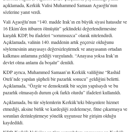
açıklamada, Kerkük Valisi Muhammed Samaan Agaoğlu’nun
sözlerine yanıt verdi.
Vali Agaoğlu’nun “140. madde Irak’ın en büyük siyasi hatasıdır ve
16 Ekim’den itibaren ölmüştür” şeklindeki değerlendirmesine
karşılık KDP, bu ifadeleri “sorumsuzca” olarak nitelendirdi.
Açıklamada, valinin 140. maddenin artık geçersiz olduğunu
söylemesinin anayasayı değersizleştirmek ve anayasanın ortadan
kalkması anlamına geldiği vurgulandı. “Anayasa yoksa Irak’ın
devlet olma anlamı da boşalır” denildi.
KDP ayrıca, Muhammed Samaan’ın Kerkük valiliğine “Rashid
Oteli’nde yapılan şüpheli bir pazarlık sonucu” geldiğini belirtti.
Açıklamada, “Özgür ve demokratik bir seçim yapılsaydı ve bu
pazarlık olmasaydı durum çok farklı olurdu” ifadeleri kullanıldı.
Açıklamada, bu tür söylemlerin Kerkük’teki bileşenlere hizmet
etmediği, aksine birlik ve kardeşliği zedelemeye, fitne çıkarmaya ve
sorunları derinleştirmeye yönelik uygunsuz bir girişim olduğu
kaydedildi.