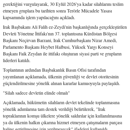
gerektiğini vurgulayarak, 30 Eylül 2026'ya kadar silahlarını teslim
etmeyen gruplara bu tarihten sonra Terörle Mücadele Yasası
kapsamında işlem yapılacağını açıkladı.
Irak Başbakanı Ali Falih ez-Zeydi'nin başkanlığında gerçekleştirilen
Devleti Yönetme İttifakı'nın 37. toplantısına Kürdistan Bölgesi
Başkanı Neçirvan Barzani, Irak Cumhurbaşkanı Nizar Amedi,
Parlamento Başkanı Heybet Halbusi, Yüksek Yargı Konseyi
Başkanı Faik Zeydan ile ittifakı oluşturan siyasi parti ve grupların
liderleri katıldı.
Toplantının ardından Başbakanlık Basın Ofisi tarafından
yayımlanan açıklamada, ülkenin güvenliği ve devlet otoritesinin
güçlendirilmesine yönelik alınan kararlar kamuoyuyla paylaşıldı.
"Silah sadece devletin elinde olmalı"
Açıklamada, hükümetin silahların devlet tekelinde toplanmasına
yönelik adımlarına tam destek verildiği belirtilerek, "Irak
topraklarının komşu ülkelere yönelik saldırılar için kullanılmasına
ya da ülkenin halkın çıkarına hizmet etmeyen çatışmaların parçası
haline getirilmesine izin verilmeyecek" ifadeleri kullanıldı.