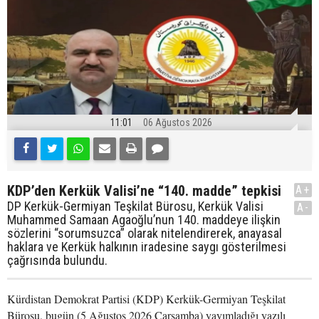
11:01
06 Ağustos 2026
KDP’den Kerkük Valisi’ne “140. madde” tepkisi
A+
DP Kerkük-Germiyan Teşkilat Bürosu, Kerkük Valisi
A-
Muhammed Samaan Agaoğlu’nun 140. maddeye ilişkin
sözlerini “sorumsuzca” olarak nitelendirerek, anayasal
haklara ve Kerkük halkının iradesine saygı gösterilmesi
çağrısında bulundu.
Kürdistan Demokrat Partisi (KDP) Kerkük-Germiyan Teşkilat
Bürosu, bugün (5 Ağustos 2026 Çarşamba) yayımladığı yazılı