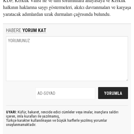
KDP, Kerkük Valisi’ne ve tüm sorumlulara anayasaya ve Kerkük
halkının haklarına saygı göstermeleri, akılcı davranmaları ve kargaşa
yaratacak adımlardan uzak durmaları çağrısında bulundu.
HABERE
YORUM KAT
UYARI:
Küfür, hakaret, rencide edici cümleler veya imalar, inançlara saldırı
içeren, imla kuralları ile yazılmamış,
Türkçe karakter kullanılmayan ve büyük harflerle yazılmış yorumlar
onaylanmamaktadır.