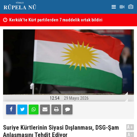
Kerkük’te Kürt partilerden 7 maddelik ortak bildiri
Irak: Silah
12:54
29 Mayıs 2026
Suriye Kürtlerinin Siyasi Dışlanması, DSG-Şam
A+
Anlaşmasını Tehdit Ediyor
A-