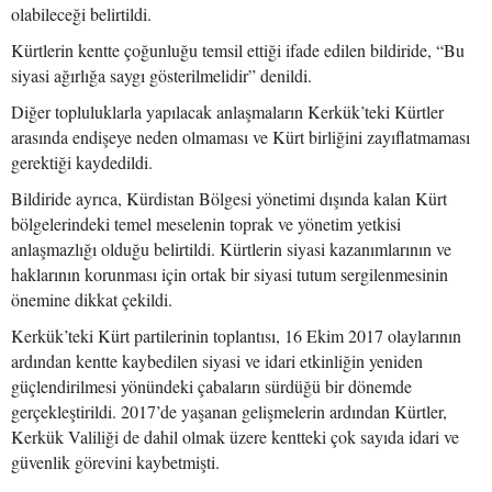
olabileceği belirtildi.
Kürtlerin kentte çoğunluğu temsil ettiği ifade edilen bildiride, “Bu
siyasi ağırlığa saygı gösterilmelidir” denildi.
Diğer topluluklarla yapılacak anlaşmaların Kerkük’teki Kürtler
arasında endişeye neden olmaması ve Kürt birliğini zayıflatmaması
gerektiği kaydedildi.
Bildiride ayrıca, Kürdistan Bölgesi yönetimi dışında kalan Kürt
bölgelerindeki temel meselenin toprak ve yönetim yetkisi
anlaşmazlığı olduğu belirtildi. Kürtlerin siyasi kazanımlarının ve
haklarının korunması için ortak bir siyasi tutum sergilenmesinin
önemine dikkat çekildi.
Kerkük’teki Kürt partilerinin toplantısı, 16 Ekim 2017 olaylarının
ardından kentte kaybedilen siyasi ve idari etkinliğin yeniden
güçlendirilmesi yönündeki çabaların sürdüğü bir dönemde
gerçekleştirildi. 2017’de yaşanan gelişmelerin ardından Kürtler,
Kerkük Valiliği de dahil olmak üzere kentteki çok sayıda idari ve
güvenlik görevini kaybetmişti.