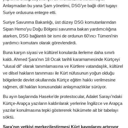
Anlaşmadan bu yana Şam yönetimi, DSG’ye bağlı dört tugayı
Suriye ordusuna entegre etti.
Suriye Savunma Bakanlığı, üst düzey DSG komutanlarından
Sipan Hemo’yu Doğu Bölgesi savunma bakan yardımcılığına
atarken, DSG bağlantılı bir ismi de ordunun 60’ıncı Tümeni’nin
yardımcı komutanı olarak görevlendirdi.
Buna karşın siyasi ve kültürel konularda ilerleme daha sınırlı
kaldı. Ahmed Şara’nın 18 Ocak tarihli kararnamesinde Kürtçeyi
“ulusal dil” olarak tanımlamasına ve Kürtlere vatandaşlık, kültürel
ve dilsel hakların tanınması ile Kürt nüfusunun yoğun olduğu
bölgelerde devlet okullarında Kürtçe eğitim hakkı verilmesine
rağmen, dil hakları konusundaki anlaşmazlıklar sürüyor.
Bu ayın başlarında Haseke’de protestocular, Adalet Sarayı’ndaki
Kürtçe-Arapça yazıların kaldırılarak yerlerine İngilizce ve Arapça
yazılar konulmasına tepki göstererek hükümete ait bir tabelayı
söktü.
Şara’nın yetkiyi merkezileştirmesi Kürt kaygılarını artırıyor