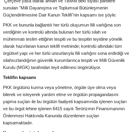
Çerçeve yasa olarak anılan ve TBMM'deki siyasî partilere
sunulan "Milli Dayanışma ve Toplumsal Bütünleşmenin
Güçlendirilmesine Dair Kanun Teklifi"nin kapsamı ise şöyle:
PKK ve bununla bağlantılı her türlü oluşumun fiili varlığına son
verdiğinin ve kontrolü altında bulunan her türlü silah ve
mühimmatı teslim ettiğinin tespiti ve bu tespitin teyidine yönelik
olarak hazırlanan kanun teklifi metninde; kontrolü altındaki tüm
örgütsel yapı ve her türlü unsurlarıyla fiili varlığını sona erdirdiği ve
silahsızlandığının güvenlik kurumlarınca tespiti ve Milli Güvenlik
Kurulu (MGK) tarafından teyit edilmesi öngörülüyor.
Teklifin kapsamı
PKK örgütünü kurma veya yönetme, örgüte üye olma veya
bilerek ve isteyerek yardım etme ve örgütün propagandasını
yapma suçları ile bu örgütün faaliyeti kapsamında işlenen suçları
ve bu örgüt lehine işlenen 6415 sayılı Terörizmin Finansmanının
Önlenmesi Hakkında Kanunda düzenlenen suçları
kapsamaktadır.