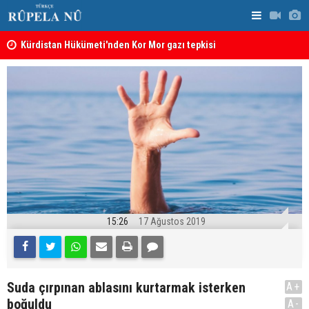
Kürdistan Hükümeti'nden Kor Mor gazı tepkisi
KDP’den Ke
15:26
17 Ağustos 2019
Suda çırpınan ablasını kurtarmak isterken
A+
boğuldu
A-