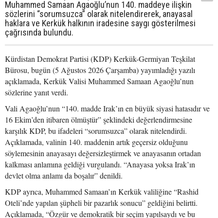
Muhammed Samaan Agaoğlu’nun 140. maddeye ilişkin
sözlerini “sorumsuzca” olarak nitelendirerek, anayasal
haklara ve Kerkük halkının iradesine saygı gösterilmesi
çağrısında bulundu.
Kürdistan Demokrat Partisi (KDP) Kerkük-Germiyan Teşkilat
Bürosu, bugün (5 Ağustos 2026 Çarşamba) yayımladığı yazılı
açıklamada, Kerkük Valisi Muhammed Samaan Agaoğlu’nun
sözlerine yanıt verdi.
Vali Agaoğlu’nun “140. madde Irak’ın en büyük siyasi hatasıdır ve
16 Ekim’den itibaren ölmüştür” şeklindeki değerlendirmesine
karşılık KDP, bu ifadeleri “sorumsuzca” olarak nitelendirdi.
Açıklamada, valinin 140. maddenin artık geçersiz olduğunu
söylemesinin anayasayı değersizleştirmek ve anayasanın ortadan
kalkması anlamına geldiği vurgulandı. “Anayasa yoksa Irak’ın
devlet olma anlamı da boşalır” denildi.
KDP ayrıca, Muhammed Samaan’ın Kerkük valiliğine “Rashid
Oteli’nde yapılan şüpheli bir pazarlık sonucu” geldiğini belirtti.
Açıklamada, “Özgür ve demokratik bir seçim yapılsaydı ve bu