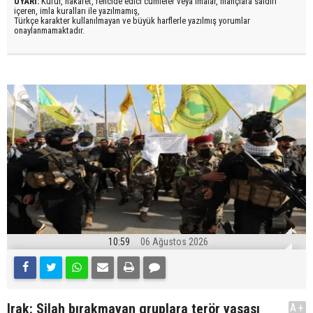
UYARI:
Küfür, hakaret, rencide edici cümleler veya imalar, inançlara saldırı
içeren, imla kuralları ile yazılmamış,
Türkçe karakter kullanılmayan ve büyük harflerle yazılmış yorumlar
onaylanmamaktadır.
10:59
06 Ağustos 2026
Irak: Silah bırakmayan gruplara terör yasası
A+