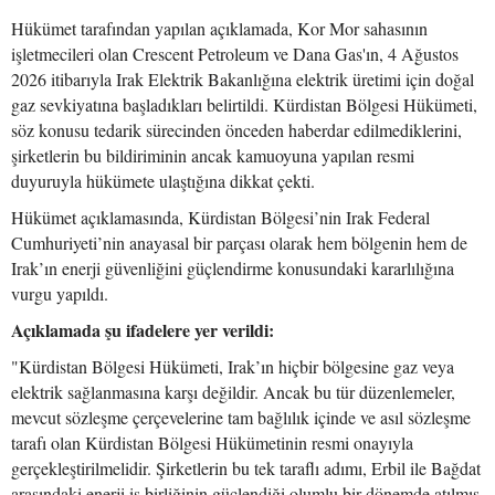
Hükümet tarafından yapılan açıklamada, Kor Mor sahasının
işletmecileri olan Crescent Petroleum ve Dana Gas'ın, 4 Ağustos
2026 itibarıyla Irak Elektrik Bakanlığına elektrik üretimi için doğal
gaz sevkiyatına başladıkları belirtildi. Kürdistan Bölgesi Hükümeti,
söz konusu tedarik sürecinden önceden haberdar edilmediklerini,
şirketlerin bu bildiriminin ancak kamuoyuna yapılan resmi
duyuruyla hükümete ulaştığına dikkat çekti.
Hükümet açıklamasında, Kürdistan Bölgesi’nin Irak Federal
Cumhuriyeti’nin anayasal bir parçası olarak hem bölgenin hem de
Irak’ın enerji güvenliğini güçlendirme konusundaki kararlılığına
vurgu yapıldı.
Açıklamada şu ifadelere yer verildi:
"Kürdistan Bölgesi Hükümeti, Irak’ın hiçbir bölgesine gaz veya
elektrik sağlanmasına karşı değildir. Ancak bu tür düzenlemeler,
mevcut sözleşme çerçevelerine tam bağlılık içinde ve asıl sözleşme
tarafı olan Kürdistan Bölgesi Hükümetinin resmi onayıyla
gerçekleştirilmelidir. Şirketlerin bu tek taraflı adımı, Erbil ile Bağdat
arasındaki enerji iş birliğinin güçlendiği olumlu bir dönemde atılmış