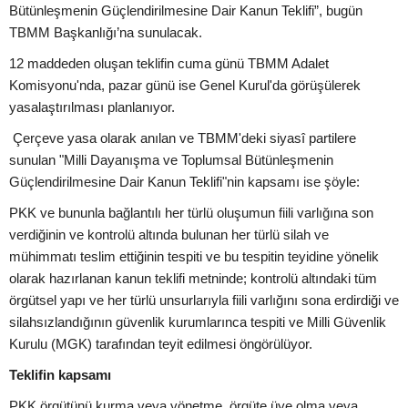
Bütünleşmenin Güçlendirilmesine Dair Kanun Teklifi”, bugün
TBMM Başkanlığı’na sunulacak.
12 maddeden oluşan teklifin cuma günü TBMM Adalet
Komisyonu'nda, pazar günü ise Genel Kurul'da görüşülerek
yasalaştırılması planlanıyor.
Çerçeve yasa olarak anılan ve TBMM'deki siyasî partilere
sunulan "Milli Dayanışma ve Toplumsal Bütünleşmenin
Güçlendirilmesine Dair Kanun Teklifi"nin kapsamı ise şöyle:
PKK ve bununla bağlantılı her türlü oluşumun fiili varlığına son
verdiğinin ve kontrolü altında bulunan her türlü silah ve
mühimmatı teslim ettiğinin tespiti ve bu tespitin teyidine yönelik
olarak hazırlanan kanun teklifi metninde; kontrolü altındaki tüm
örgütsel yapı ve her türlü unsurlarıyla fiili varlığını sona erdirdiği ve
silahsızlandığının güvenlik kurumlarınca tespiti ve Milli Güvenlik
Kurulu (MGK) tarafından teyit edilmesi öngörülüyor.
Teklifin kapsamı
PKK örgütünü kurma veya yönetme, örgüte üye olma veya