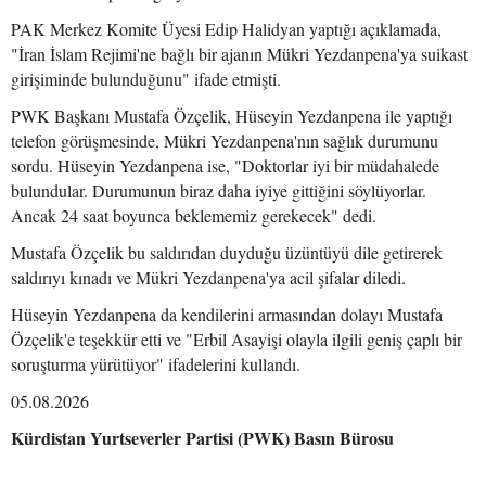
PAK Merkez Komite Üyesi Edip Halidyan yaptığı açıklamada,
"İran İslam Rejimi'ne bağlı bir ajanın Mükri Yezdanpena'ya suikast
girişiminde bulunduğunu" ifade etmişti.
PWK Başkanı Mustafa Özçelik, Hüseyin Yezdanpena ile yaptığı
telefon görüşmesinde, Mükri Yezdanpena'nın sağlık durumunu
sordu. Hüseyin Yezdanpena ise, "Doktorlar iyi bir müdahalede
bulundular. Durumunun biraz daha iyiye gittiğini söylüyorlar.
Ancak 24 saat boyunca beklememiz gerekecek" dedi.
Mustafa Özçelik bu saldırıdan duyduğu üzüntüyü dile getirerek
saldırıyı kınadı ve Mükri Yezdanpena'ya acil şifalar diledi.
Hüseyin Yezdanpena da kendilerini armasından dolayı Mustafa
Özçelik'e teşekkür etti ve "Erbil Asayişi olayla ilgili geniş çaplı bir
soruşturma yürütüyor" ifadelerini kullandı.
05.08.2026
Kürdistan Yurtseverler Partisi (PWK) Basın Bürosu