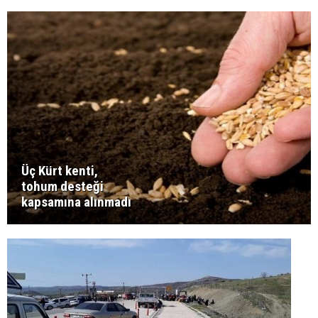
Üç Kürt kenti,
tohum desteği
kapsamına alınmadı