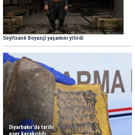
Seyîtxanê Boyaxçî yaşamını yitirdi
Diyarbakır’da tarihi
eser kaçakçılığı