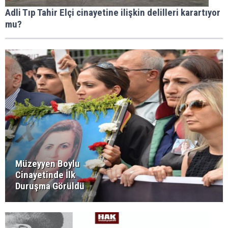
Adli Tıp Tahir Elçi cinayetine ilişkin delilleri karartıyor
mu?
Müzeyyen Boylu
Cinayetinde İlk
Duruşma Görüldü