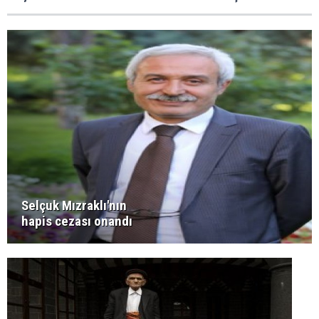
Selçuk Mızraklı'nın
hapis cezası onandı