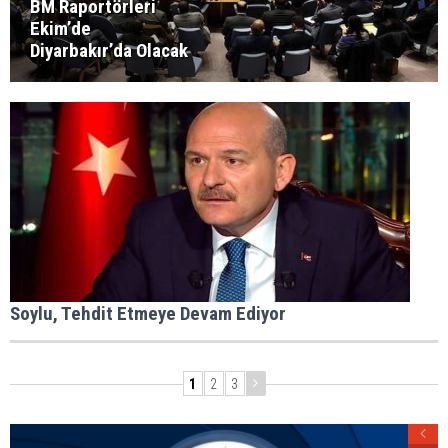
BM Raportörleri
Ekim’de
Diyarbakır’da Olacak
Soylu, Tehdit Etmeye Devam Ediyor
1
2
3