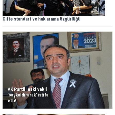
Çifte standart ve hak arama özgürlüğü
AK Partili eski vekil
'başkaldırarak' istifa
etti!