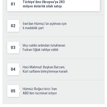
Türkiye'den Ukrayna'ya 283
01
milyon dolarlık silah satışı
İran'dan Hürmüz'ün açılması için
02
6 maddelik şart
Irkçı saldırı ardından tutuklanan
03
Furkan Oğlak tahliye edildi
Haci Mahmud: Başkan Barzani,
04
Kürt saflarını birleştirmeye kararlı
Hürmüz Boğazı krizi: İran
05
ABD'den tazminat istiyor