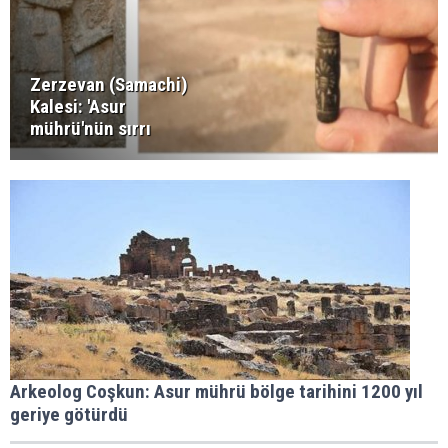
Zerzevan (Samachi)
Kalesi: 'Asur
mührü'nün sırrı
Arkeolog Coşkun: Asur mührü bölge tarihini 1200 yıl
geriye götürdü