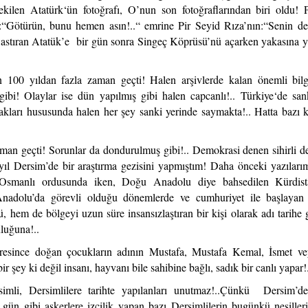
ekilen Atatürk‘ün fotoğrafı, O’nun son fotoğraflarından biri oldu! 
:“Götürün, bunu hemen asın!..“ emrine Pir Seyid Rıza’nın:“Senin de
u astıran Atatük’e bir gün sonra Singeç Köprüsü’nü açarken yakasına y
 100 yıldan fazla zaman geçti! Halen arşivlerde kalan önemli bilgi
bi! Olaylar ise dün yapılmış gibi halen capcanlı!.. Türkiye‘de san
kları hususunda halen her şey sanki yerinde saymakta!.. Hatta bazı 
man geçti! Sorunlar da dondurulmuş gibi!.. Demokrasi denen sihirli d
yıl Dersim’de bir araştırma gezisini yapmıştım! Daha önceki yazılar
Osmanlı ordusunda iken, Doğu Anadolu diye bahsedilen Kürdist
adolu’da görevli olduğu dönemlerde ve cumhuriyet ile başlayan
, hem de bölgeyi uzun süre insansızlaştıran bir kişi olarak adı tarihe g
luğuna!..
üresince doğan çocukların adının Mustafa, Mustafa Kemal, İsmet v
 şey ki değil insanı, hayvanı bile sahibine bağlı, sadık bir canlı yapar!.
mli, Dersimlilere tarihte yapılanları unutmaz!..Çünkü Dersim’de
gün gibi askerlere izcilik yapan bazı Dersimlilerin bugünkü nesilleri