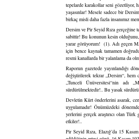
tepelarde karakollar seni gözetliyor, 
yaşasınlar! Mesele sadece bir Dersim
birkaç misli daha fazla insanımız meml
Dersim ve Pir Seyid Rıza gerçeğine te
sabittir! Bu konunun kesin olduğunu,
yarar görüyorum! (1). Adı geçen MA
için bence kaynak tamamen doğrudur!
resmi kanallarda bir yalanlama da olm
Raporun gazetede yayınlandığı döne
değiştirilerek tekrar „Dersim“, hem 
„Tunceli Ünüversitesi“nin adı „
sürdürülmektedir!.. Bu yasak sürdürül
Devletin Kürt önderlerini asarak, ce
uygulamadır! Önümüzdeki dönemde ar
yerlerini gerçek araştırıcı olan Türk
etkiler!..
Pir Seyid Rıza, Elazığ’da 15 Kası
edildiğinin ertesi günü,
16 Kasım 1937’