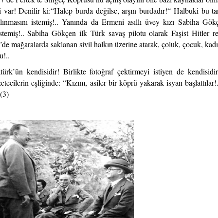
 var! Denilir ki:“Halep burda değilse, arşın burdadır!“ Halbuki bu tar
 alınmasını istemiş!.. Yanında da Ermeni asıllı üvey kızı Sabiha Gök
stemiş!.. Sabiha Gökçen ilk Türk savaş pilotu olarak Faşist Hitler r
’de mağaralarda saklanan sivil halkın üzerine atarak, çoluk, çocuk, kadı
u!..
türk’ün kendisidir! Birlikte fotoğraf çektirmeyi istiyen de kendisid
etecilerin eşliğinde: “Kızım, asiler bir köprü yakarak isyan başlattılar
 (3)