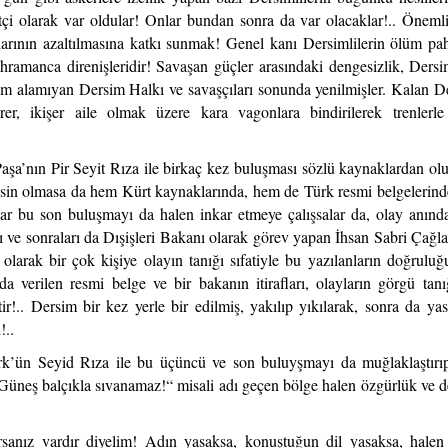
etçi olarak var oldular! Onlar bundan sonra da var olacaklar!.. Öneml
larının azaltılmasına katkı sunmak! Genel kanı Dersimlilerin ölüm pa
kahramanca direnişleridir! Savaşan güçler arasındaki dengesizlik, Dersi
ım alamıyan Dersim Halkı ve savaşçıları sonunda yenilmişler. Kalan De
er, ikişer aile olmak üzere kara vagonlara bindirilerek trenlerl
şa’nın Pir Seyit Rıza ile birkaç kez buluşması sözlü kaynaklardan ol
sin olmasa da hem Kürt kaynaklarında, hem de Türk resmi belgelerin
ar bu son buluşmayı da halen inkar etmeye çalışsalar da, olay anınd
çı ve sonraları da Dışişleri Bakanı olarak görev yapan İhsan Sabri Çağla
olarak bir çok kişiye olayın tanığı sıfatiyle bu yazılanların doğruluğ
a verilen resmi belge ve bir bakanın itirafları, olayların görgü tanı
tir!.. Dersim bir kez yerle bir edilmiş, yakılıp yıkılarak, sonra da ya
!..
rk’ün Seyid Rıza ile bu üçüncü ve son buluyşmayı da muğlaklaştırı
Güneş balçıkla sıvanamaz!“ misali adı geçen bölge halen özgürlük ve 
anız vardır diyelim! Adın yasaksa, konuştuğun dil yasaksa, halen