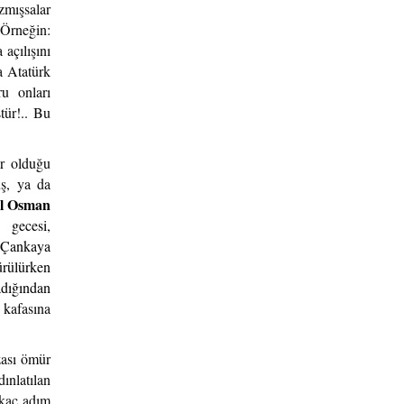
zmışsalar
! Örneğin:
açılışını
la Atatürk
ru onları
tür!.. Bu
ar olduğu
uş, ya da
l Osman
 gecesi,
n Çankaya
ürülürken
adığından
 k
afasına
zası ömür
dınlatılan
rkaç adım