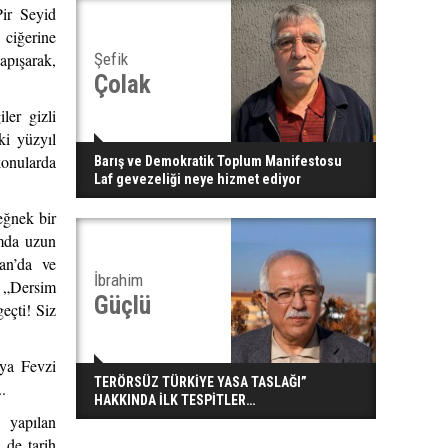
Pir Seyid
 ciğerine
Şefik
apışarak,
Çolak
ler gizli
ki yüzyıl
konularda
Barış ve Demokratik Toplum Manifestosu
Laf gevezeliği neye hizmet ediyor
eğnek bir
ımda uzun
an’da ve
İbrahim
 „Dersim
Güçlü
eçti! Siz
eya Fevzi
TERÖRSÜZ TÜRKİYE YASA TASLAĞI”
.
HAKKINDA İLK TESPİTLER…
 yapılan
 de tarih