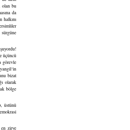
i olan bu
hasına da
m halkını
rsimliler
e sürgüne
uşuyordu!
de üçüncü
a görevle
yangil‘in
unu bizat
ğı olarak
sak bölge
p, üstünü
demokrasi
 en zirve