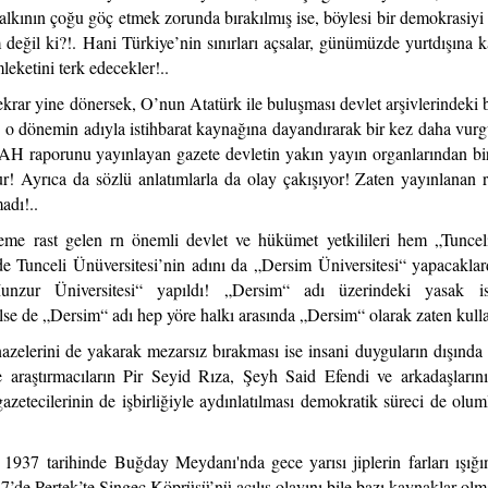
halkının çoğu göç etmek zorunda bırakılmış ise, böylesi bir demokrasiyi 
 değil ki?!. Hani Türkiye’nin sınırları açsalar, günümüzde yurtdışına k
eketini terk edecekler!..
krar yine dönersek, O’nun Atatürk ile buluşması devlet arşivlerindeki b
 o dönemin adıyla istihbarat kaynağına dayandırarak bir kez daha vur
H raporunu yayınlayan gazete devletin yakın yayın organlarından bi
 Ayrıca da sözlü anlatımlarla da olay çakışıyor! Zaten yayınlanan 
adı!..
me rast gelen rn önemli devlet ve hükümet yetkilileri hem „Tuncel
de Tunceli Ünüversitesi’nin adını da „Dersim Üniversitesi“ yapacaklar
Munzur Üniversitesi“ yapıldı! „Dersim“ adı üzerindeki yasak i
se de „Dersim“ adı hep yöre halkı arasında „Dersim“ olarak zaten kullan
nazelerini de yakarak mezarsız bırakması ise insani duyguların dışında 
aştırmacıların Pir Seyid Rıza, Şeyh Said Efendi ve arkadaşlarını
 gazetecilerinin de işbirliğiyle aydınlatılması demokratik süreci de olu
m 1937
tarihinde Buğday Meydanı'nda gece yarısı jiplerin farları ışığı
de Pertek’te Singeç Köprüsü’nü açılış olayını bile bazı kaynaklar olm