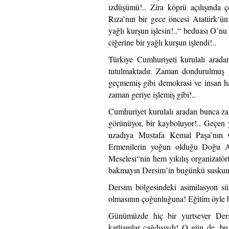
izdüşümü!.. Zira köprü açılışında ç
Rıza’nın bir gece öncesi Atatürk‘ün
yağlı kurşun işlesin!..“ beduası O’n
ciğerine bir yağlı kurşun işlendi!..
Türkiye Cumhuriyeti kurulalı aradan
tutulmaktadır. Zaman dondurulmuş gi
geçmemiş gibi demokrasi ve insan ha
zaman geriye işlemiş gibi!..
Cumhuriyet kurulalı aradan bunca za
görünüyor, bir kayboluyor!.. Geçen 
uzadıya Mustafa Kemal Paşa’nın 
Ermenilerin yoğun olduğu Doğu An
Meselesi“nin hem yıkılış organizatörü
bakmayın Dersim’in bugünkü suskun
Dersim bölgesindeki asimilasyon s
olmasının çoğunluğuna! Eğitim öyle bir
Günümüzde hiç bir yurtsever Dersi
katliamlar çağdışıydı! O gün de, bu 