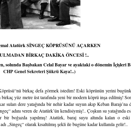
Kemal Atatürk SİNGEÇ KÖPRÜSÜNÜ AÇARKEN
ULMADAN BİRKAÇ DAKİKA ÖNCESİ !..
, solunda Başbakan Celal Bayar ve ayaktaki o dönemin İçişleri B
CHP Genel Sekreteri Şükrü Kaya!..
)
Köprüsü“nü birkaç defa görmek istedim! Eski köprünün yerini bugü
ın birkaç yüz metre üst tarafında yeni bir modern köprü inşa edilmiş! So
kar suları dere yatağında bir nehir kadar suyun akıp Keban Barajı’na d
Singeç“ adını veren de Atatürk’ün kendisiymiş!.. Çoşkun su yatağında es
ar bir boğazda yapılmış! Atatürk, baraj suyu altında kalan o esk
ı „Singeç“ olarak kısaltılmış şekli ile bugüne kadar kullanıla gelir!..