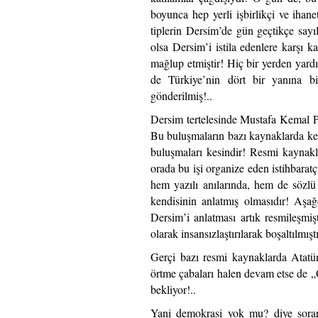
boyunca hep yerli işbirlikçi ve ihan
tiplerin Dersim’de gün geçtikçe sayı
olsa Dersim’i istila edenlere karşı 
mağlup etmiştir! Hiç bir yerden yard
de Türkiye’nin dört bir yanına bir
gönderilmiş!..
Dersim tertelesinde Mustafa Kemal Pa
Bu buluşmaların bazı kaynaklarda ke
buluşmaları kesindir! Resmi kaynakl
orada bu işi organize eden istihbarat
hem yazılı anılarında, hem de sözlü 
kendisinin anlatmış olmasıdır! Aşağd
Dersim’i anlatması artık resmileşmiş
olarak insansızlaştırılarak boşaltılmıştı
Gerçi bazı resmi kaynaklarda Atatü
örtme çabaları halen devam etse de „
bekliyor!..
Yani demokrasi yok mu? diye sorars