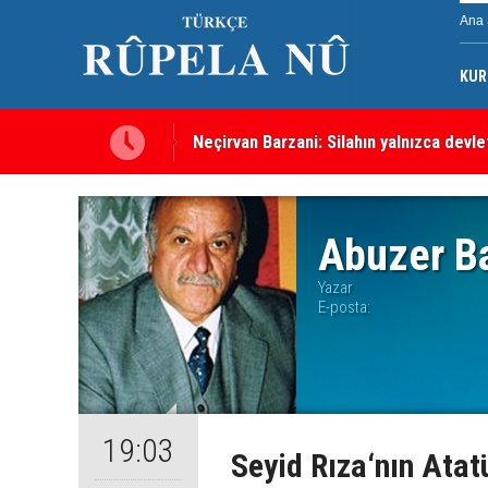
Ana 
KUR
Neçirvan Barzani: Silahın yalnızca devl
Kürdistan Hükümeti'nden Kor Mor gazı 
Abuzer Ba
Yazar
E-posta:
19:03
Seyid Rıza‘nın Atatü