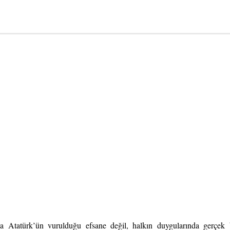
a Atatürk’ün vurulduğu efsane değil, halkın duygularında gerçek b