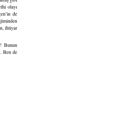
ihi olayı
çen’in de
ejiminden
n, ihtiyar
ir! Bunun
!.. Ben de