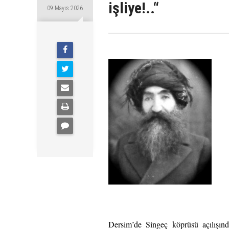
işliye!..“
09 Mayıs 2026
Dersim’de Singeç köprüsü açılışınd