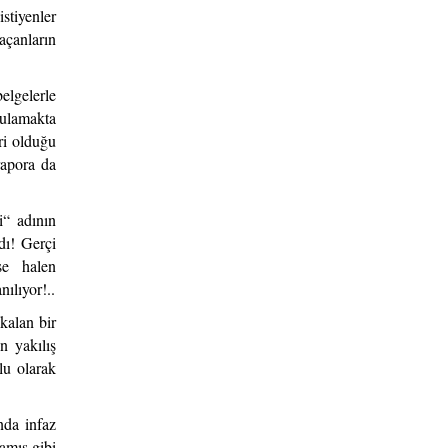
istiyenler
açanların
elgelerle
gulamakta
ri olduğu
rapora da
i“ adının
dı! Gerçi
se halen
ılıyor!..
kalan bir
n yakılış
mlu olarak
nda infaz
amış gibi