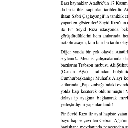
Bazı kaynaklar Atatürk’ün
17 Kasım 
da bu tarihler saptırılan tarihlerdir.
İhsan Sabri Çağlayangil’in tanıklık e
yaparken gösterirler! Seyid Rıza’nın 
ile Pir Seyid Rıza istasyonda bek
görüştürdüklerini hem anılarında, he
not olmasaydı, kim bilir bu tarihi ola
Diğer yanda bir çok olayda Atatür
söylenir!.. Mecilis çalışmalarında 
Ali Şükrü
bazılarını
Trabzon mebusu
(Osman Ağa) tarafından boğdurt
Cumhurbaşkanlığı Muhafız Alayı k
sırtlarında „Papazınbağı“ndaki evind
yolda başı kesilerek öldürülmüştü! M
dolayı ip ayağına bağlanarak mecli
yerleştirdiğini yapanlardandı!
Pir Seyid Rıza ile ayni hapiste yata
boyu hapise çevrilen Cebrail Ağa’nın 
hapishane meydanında pencereden as