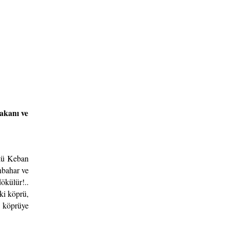
akanı ve
nkü Keban
nbahar ve
ökülür!..
ki köprü,
i köprüye