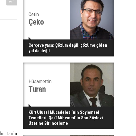
A-
Çetin
Çeko
Çerçeve yasa: Çözüm değil; çözüme giden
yol da değil
Hüsamettin
Turan
Kürt Ulusal Mücadelesi’nin Söylemsel
Temelleri: Qazî Mihemed’in Son Söylevi
Üzerine Bir İnceleme
ir tarihi