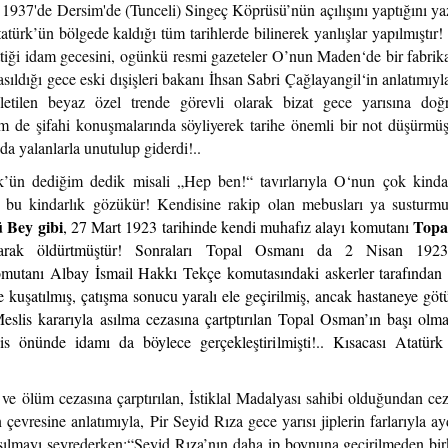
1937'de Dersim'de (Tunceli) Singeç Köprüsü’nün açılışını yaptığını ya
 Atatürk’ün bölgede kaldığı tüm tarihlerde bilinerek yanlışlar yapılmıştır
ttiği idam gecesini, ogünkü resmi gazeteler O’nun Maden‘de bir fabrika 
asıldığı gece eski dışişleri bakanı İhsan Sabri Çağlayangil‘in anlatımıy
letilen beyaz özel trende görevli olarak bizat gece yarısına doğ
m de şifahi konuşmalarında söyliyerek tarihe önemli bir not düşürmüş
yda yalanlarla unutulup giderdi!..
k’ün dediğim dedik misali „Hep ben!“ tavırlarıyla O‘nun çok kind
da bu kindarlık gözükür! Kendisine rakip olan mebusları ya susturm
 Bey gibi
Topa
, 27 Mart 1923 tarihinde kendi muhafız alayı komutanı
arak öldürtmüştür! Sonraları Topal Osmanı da 2 Nisan 1923
omutanı Albay
İsmail Hakkı Tekçe
komutasındaki askerler tarafında
e kuşatılmış, çatışma sonucu yaralı ele geçirilmiş, ancak hastaneye göt
eslis kararıyla asılma cezasına çartptırılan Topal Osman’ın başı olm
s önünde idamı da böylece gerçekleştirilmişti!.. Kısacası Atatürk
n ve ölüm cezasına çarptırılan, İstiklal Madalyası sahibi olduğundan ce
çevresine anlatımıyla, Pir Seyid Rıza gece yarısı jiplerin farlarıyla ay
ılmayı seyrederken:“Seyid Rıza’nın daha ip boynuna geçirilmeden bi