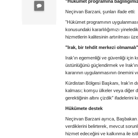
"Hükümet programına bağlılığımız
Neçirvan Barzani, şunları ifade etti:
"Hükümet programının uygulanması, a
konusundaki kararlılığımızı yineledik
hizmetlerin kalitesinin artırılması üz
"Irak, bir tehdit merkezi olmamalı
Irak’ın egemenliği ve güvenliği için
üstünlüğünü güçlendirmek ve Irak’ın 
kararının uygulanmasının önemini vu
Kürdistan Bölgesi Başkanı, Irak’ın dış
kalması; komşu ülkeler veya diğer de
gerektiğinin altını çizdik” ifadelerini k
Hükümete destek
Neçirvan Barzani ayrıca, Başbakan A
verdiklerini belirterek, mevcut soru
hizmet edeceğini ve kalkınma ile istik