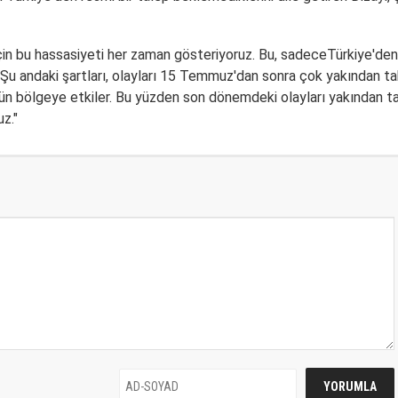
u için bu hassasiyeti her zaman gösteriyoruz. Bu, sadece
Türkiye
'den
 Şu andaki şartları, olayları 15 Temmuz'dan sonra çok yakından ta
bütün bölgeye etkiler. Bu yüzden son dönemdeki olayları yakından t
z."