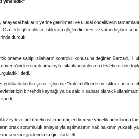
ı yineledik"
nayasal hakların yerine getirilmesi ve ulusal önceliklerin tamamla
. Özellikle güvenlik ve istikrarın güçlendirilmesi ile vatandaşlara sunu
erinde durduk."
"
 kritik öneme sahip "silahların kontrolü" konusuna değinen Barzani, "H
güvenliğini korumak amacıyla, silahların yalnızca devletin elinde to
rguladık" dedi.
 politikadaki duruşuna ilişkin ise "Irak'ın bölgede bir istikrar unsuru o
vletler için bir tehdit kaynağı ya da saldırı sahası olarak kullanılmam
ullandı.
li Zeydi ve hükümetin istikrarı güçlendirmeye yönelik adımlarına ta
nların ortak sorumluluk anlayışıyla aşılmasının Irak halkının yüksek ya
rar sürecini güçlendireceğini ifade etti.