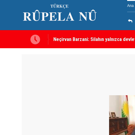
Ana 
malı
Kürdistan Hükümeti'nden Kor Mor gazı 