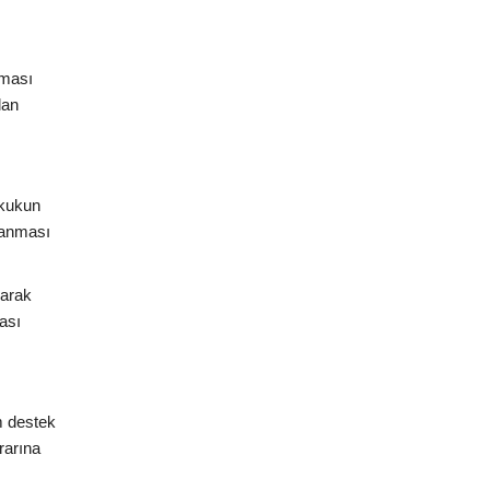
nması
lan
ukukun
planması
larak
ası
m destek
rarına