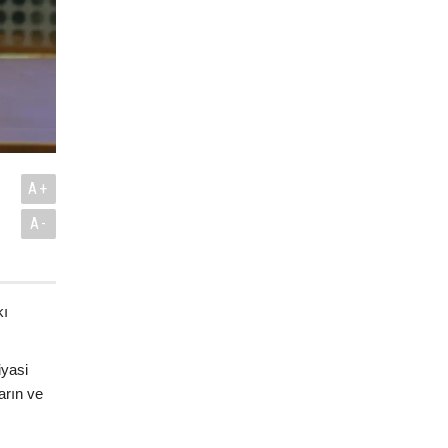
A+
A-
kı
iyasi
arın ve