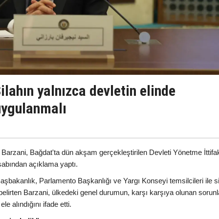
ilahın yalnızca devletin elinde
uygulanmalı
Barzani, Bağdat'ta dün akşam gerçekleştirilen Devleti Yönetme İttifa
esabından açıklama yaptı.
şbakanlık, Parlamento Başkanlığı ve Yargı Konseyi temsilcileri ile s
ini belirten Barzani, ülkedeki genel durumun, karşı karşıya olunan sorunl
le alındığını ifade etti.