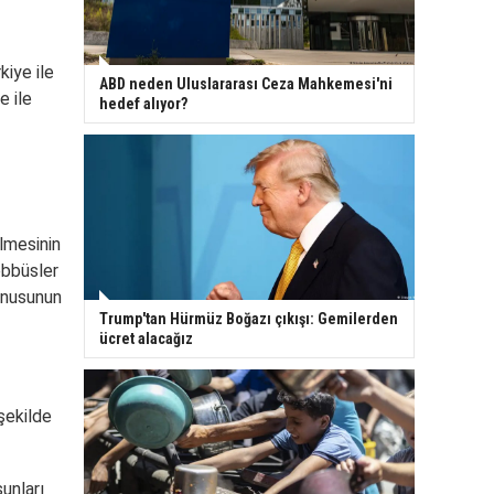
kiye
ile
ABD neden Uluslararası Ceza Mahkemesi'ni
ye
ile
hedef alıyor?
lmesinin
ebbüsler
konusunun
Trump'tan Hürmüz Boğazı çıkışı: Gemilerden
ücret alacağız
şekilde
şunları