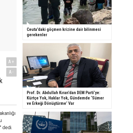
Ceuta'daki göçmen krizine dair bilinmesi
gerekenler
A+
A-
k
Prof. Dr. Abdullah Kıran’dan DEM Parti’ye:
Kürtçe Yok, Haklar Yok, Gündemde ‘Sümer
ve Erkeği Dönüştürme’ Var
akanlığı
u
" dedi.