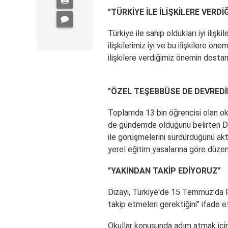
"
TÜRKİYE
İLE İLİŞKİLERE VERD
Türkiye
ile sahip oldukları iyi ilişk
ilişkilerimiz iyi ve bu ilişkilere 
ilişkilere verdiğimiz önemin dostane 
"ÖZEL TEŞEBBÜSE DE DEVREDİL
Toplamda 13 bin öğrencisi olan oku
de gündemde olduğunu belirten Diz
ile görüşmelerini sürdürdüğünü akt
yerel eğitim yasalarına göre düze
"YAKINDAN TAKİP EDİYORUZ"
Dizayi,
Türkiye
'de 15 Temmuz'da FE
takip etmeleri gerektiğini" ifade et
Okullar konusunda adım atmak içi