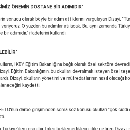
İĞİMİZ ÖNEMİN DOSTANE BİR ADIMIDIR"
ilerin sonucu olarak böyle bir adım attıklarını vurgulayan Dizayi, "
Tür
önem veriyoruz. O yüzden bu adımlar atılacak. Bu, aynı zamanda
Türki
bir adımıdır." ifadelerini kullandı.
EBİLİR"
lların, IKBY Eğitim Bakanlığına bağlı olarak özel sektöre devredi
ayi, Eğitim Bakanlığının, bu okulları devralmak isteyen özel teş
ardı. Dizayi, okulların yönetimi ve müfredatlarının nasıl olacağı 
nleneceğini kaydetti.
TÖ'nün darbe girişiminden sonra söz konusu okulları "çok ciddi 
ti.
n
Türkiye
'den resmi bir talep beklemediklerini dile getiren Dizayi, 