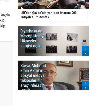
AB'den Gazze'nin yeniden imarına 900
 böyle
milyon euro destek
kip
akip
Diyarbakır’da
WDR, Kü
Mezopotamya
yayın y
Hikayeleri
Cosmo K
sergisi açıldı
program
sonlandı
Savcı, Mehmet
Kürdist
Emin Aktar'ın
Bölgesi 
sosyal medya
Washing
takipçilerinin
Gündem
araştırılmasını
ile ilişkil
istedi