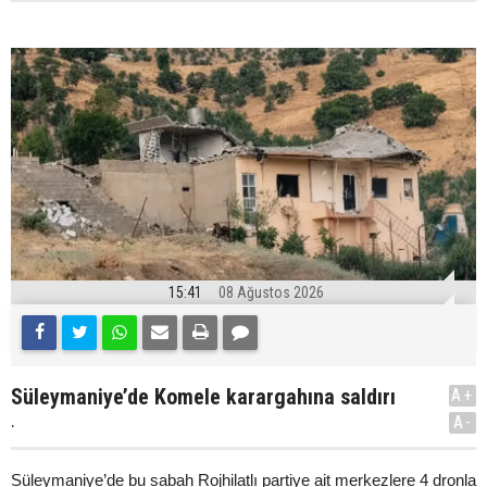
15:41
08 Ağustos 2026
Süleymaniye’de Komele karargahına saldırı
A+
.
A-
Süleymaniye’de bu sabah Rojhilatlı partiye ait merkezlere 4 dronla