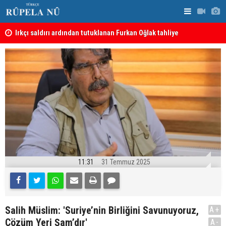
Irkçı saldırı ardından tutuklanan Furkan Oğlak tahliye
Haci Mahmu
edildi
birleştirme
11:31
31 Temmuz 2025
Salih Müslim: 'Suriye’nin Birliğini Savunuyoruz,
A+
Çözüm Yeri Şam’dır'
A-