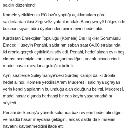
saldırı düzenlendi.
Komele yetkililerinin Rûdaw’a yaptığı açıklamalara göre,
saldırılardan ikisi Zirgewêz yakınlarındaki Banegwreyê bölgesinde
bulunan siyasi büro üyelerinden birinin evini hedef aldı.
Kürdistan Emekçiler Topluluğu (Komele) Dış İlişkiler Sorumlusu
Emced Hüseyin Penahi, saldırının sabah saat 04.00 sıralarında
iki dronla gerçekleştirildiğini söyledi. Penahi, hedef alınan evin boş
olması nedeniyle can kaybı yaşanmadığını, ancak binada ciddi
maddi hasar meydana geldiğini belirtti.
Aynı saatlerde Süleymaniye’deki Surdaş Kampı da iki dronla
hedef alındı. Komele yetkilisi Aram Muderesi, saldırıya uğrayan
yerin kendi yapılarının bulunduğu alan olduğunu belirtti. Muderesî,
maddi hasar dışında herhangi bir can kaybı yaşanmadığını
söyledi.
Penahi de Surdaş’a yönelik saldırıda bazı evlerin hedef alındığını
ve maddi hasar meydana geldiğini, ancak saldırıda kimsenin
hayatını kaybetmediğini ifade etti.