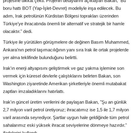
projesine dikkat çekti. Projenin detaylarını açıklayan Bakan, "Bu
boru hattı BOT (Yap-İşlet-Devret) modeliyle inşa edilecek. Bu
adım, Irak petrolünün Kürdistan Bölgesi toprakları üzerinden
Türkiye’ye ihracatında önemli bir alternatif ve stratejik bir hamle
olacaktır." dedi.
Türkiye ile yürütülen görüşmelere de değinen Basım Muhammed,
Ankara’nın petrol taşımacılığının yanı sıra Irak ile ortak projelerde
yer alma teklifinde bulunduğunu belirtti.
Irak’ın enerji altyapısını geliştirmek ve gaz yakma işlemine son
vermek için küresel devlerle çalıştıklarını belirten Bakan, son
Washington ziyaretinde Amerikan şirketleriyle önemli mutabakat
zaptları imzaladıklarını hatırlattı.
Irak’ın güncel üretim verilerini de paylaşan Bakan, "Şu an günlük
2,7 milyon varil petrol üretiyoruz; ihracatımız ise 1,5 ile 1,7 milyon
varil arasında seyrediyor. Şartlar uygun hale geldiğinde tüm petrol
sahalarımız eski yüksek ihracat seviyelerine dönmeye hazırdır."
ifadelerini kullandı.