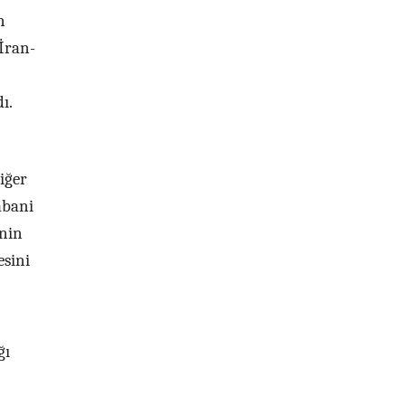
n
İran-
dı.
iğer
abani
’nin
esini
ğı