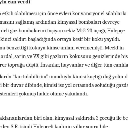
la can verdi
 etkili olabilmesi için önce evleri konvansiyonel silahlarla
masını sağlamış ardından kimyasal bombaları devreye
hirli gaz bombalarını taşıyan sekiz MiG-23 uçağı, Halepçe
inci saldırı başladığında ortaya kesif bir koku yayıldı.
na benzettiği kokuya kimse anlam verememişti. Mecid’in
rdal, sarin ve VX gibi gazların kokusunu genizlerinde hi
irer toprağa düştü. İnsanlar, hayvanlar ve diğer tüm canlıl
ılarda “kurtulabilirim” umuduyla kimisi kaçtığı dağ yolund
si bir duvar dibinde, kimisi ise yol ortasında soluduğu gaz
istemleri çökmüş halde ölüme yakalandı.
aklananlardan biri olan, kimyasal saldırıda 3 çocuğu ile b
den Ş.R. isimli Halepçeli kadının yıllar sonra bile