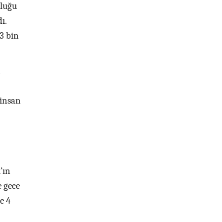
nluğu
ı.
3 bin
 insan
’ın
e gece
e 4