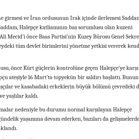
e girmesi ve İran ordusunun Irak içinde ilerlemesi Saddam
 Saddam, Halepçe katliamının baş sorumlusu olan kuzeni
Ali Mecid’i önce Baas Partisi’nin Kuzey Bürosu Genel Sekre
eydeki tüm devlet birimlerini yönetme yetkisi vererek kend
su, önce Kürt güçlerin kontrolüne geçen Halepçe’ye karşı
 ateşiyle 16 Mart’ta topyekün bir saldırı başlattı. Bunun
aşçılar ve kasabadaki erkeklerin büyük bölümü çevredeki 
ve yaşlılar kaldı.
şmalar nedeniyle bu durumu normal karşılayan Halepçe
gündelik yaşamına devam ederken, bazıları da gelişmelerd
aklandı.