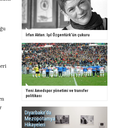
oğu
İrfan Aktan: Işıl Özgentürk’ün çukuru
n
eri
Yeni Amedspor yönetimi ve transfer
politikası
en
r
Diyarbakır’da
WDR, Kü
Mezopotamya
yayın y
Hikayeleri
Cosmo K