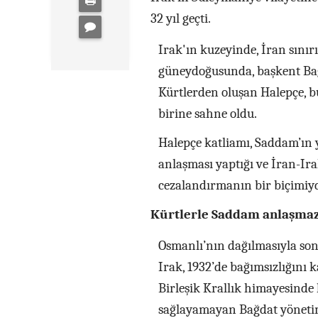
32 yıl geçti.
Irak'ın kuzeyinde, İran sınır
güneydoğusunda, başkent Ba
Kürtlerden oluşan Halepçe, b
birine sahne oldu.
Halepçe katliamı, Saddam’ın y
anlaşması yaptığı ve İran-Irak
cezalandırmanın bir biçimiy
Kürtlerle Saddam anlaşmazl
Osmanlı’nın dağılmasıyla so
Irak, 1932’de bağımsızlığını
Birleşik Krallık himayesinde k
sağlayamayan Bağdat yönetimle