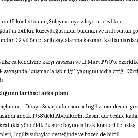
ının 15 km batısında, Süleymaniye vilayetinin 61 km
ğdat'ın 241 km kuzeydoğusunda bulunan ve nüfusunun ç
undan 32 yıl önce tarih sayfalarına kazınan katliamlarda
ıllarca kendisine karşı savaşan ve 11 Mart 1970’te özerklik
 savaşında “düşmanla işbirliği” yaptığını iddia ettiği Kürtl
di.
ığının tarihsel arka planı
nuçlanan 1. Dünya Savaşından sonra İngiliz mandasına gir
 kazandı ancak 1958’deki Abdülkerim Kasım darbesine kada
rallıkla yönetildi. Bu süre boyunca Irak Kürtleri ile uzlaşı
ri, İngiliz subaylar desteğinde ve bazen de bilfiil