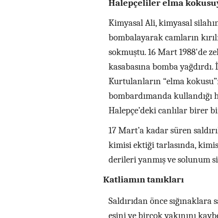
Halepçeliler elma kokusuy
Kimyasal Ali, kimyasal silahın
bombalayarak camların kırıl
sokmuştu. 16 Mart 1988'de ze
kasabasına bomba yağdırdı. İk
Kurtulanların “elma kokusu”
bombardımanda kullandığı ha
Halepçe’deki canlılar birer b
17 Mart’a kadar süren saldır
kimisi ektiği tarlasında, kimi
derileri yanmış ve solunum s
Katliamın tanıkları
Saldırıdan önce sığınaklara s
eşini ve birçok yakınını kaybe