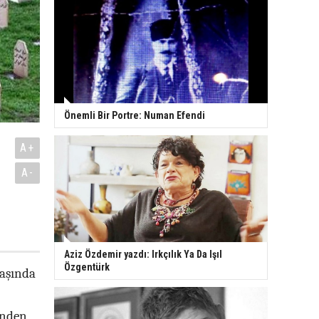
Önemli Bir Portre: Numan Efendi
A+
A-
Aziz Özdemir yazdı: Irkçılık Ya Da Işıl
Özgentürk
vaşında
inden