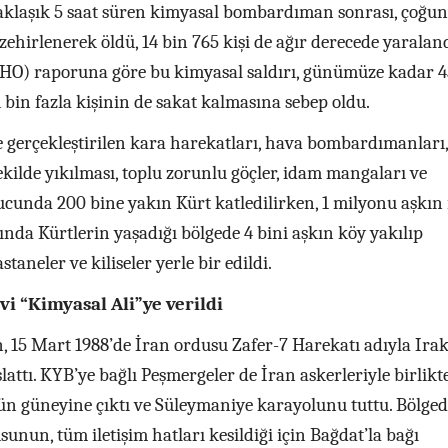
aklaşık 5 saat süren kimyasal bombardıman sonrası, çoğu
zehirlenerek öldü, 14 bin 765 kişi de ağır derecede yaraland
O) raporuna göre bu kimyasal saldırı, günümüze kadar 4
 bin fazla kişinin de sakat kalmasına sebep oldu.
e gerçekleştirilen kara harekatları, hava bombardımanları,
ekilde yıkılması, toplu zorunlu göçler, idam mangaları ve
ucunda 200 bine yakın Kürt katledilirken, 1 milyonu aşkın
nda Kürtlerin yaşadığı bölgede 4 bini aşkın köy yakılıp
staneler ve kiliseler yerle bir edildi.
i “Kimyasal Ali”ye verildi
, 15 Mart 1988’de İran ordusu Zafer-7 Harekatı adıyla Irak
lattı. KYB’ye bağlı Peşmergeler de İran askerleriyle birlikt
n güneyine çıktı ve Süleymaniye karayolunu tuttu. Bölged
unun, tüm iletişim hatları kesildiği için Bağdat’la bağı