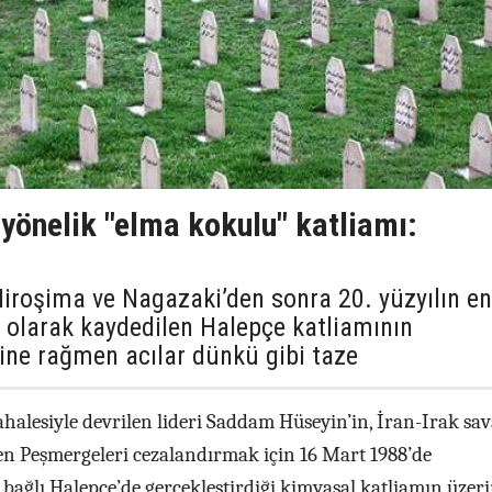
yönelik "elma kokulu" katliamı:
iroşima ve Nagazaki’den sonra 20. yüzyılın en
ı olarak kaydedilen Halepçe katliamının
ine rağmen acılar dünkü gibi taze
halesiyle devrilen lideri Saddam Hüseyin’in, İran-Irak sa
n Peşmergeleri cezalandırmak için 16 Mart 1988’de
 bağlı Halepçe’de gerçekleştirdiği kimyasal katliamın üzer