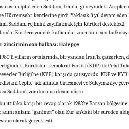
aşması’nı iptal eden Saddam, İran’ın güneyindeki Arapları
e Hürremşehr kentlerine girdi. Yaklaşık 8 yıl devam eden 
mi, Saddam rejimini zayıflatmak için Kürtleri destekledi.
am’ın Kürtlere yönelik katliamlar zincirinin son halkasıy
r zincirinin son halkası: Halepçe
80’li yılların ortalarında, bir yandan İran’la çatışırken, d
rliğindeki Kürdistan Demokrat Partisi (KDP) ile Celal Tal
severler Birliği’ne (KYB) karşı da çatışıyordu. KDP ve KYB
distani Cephe’ adı altında birleşmesi ve Süleymaniye çevr
ması Saddam’ı zor duruma düşürmüştü.
u ittifaka karşı bir cevap olarak 1983’te Barzan bölgesine
 ve adını anlamı “ganimet” olan Kur’an’daki bir sureden aldı
evamı olarak gerçekleşti.