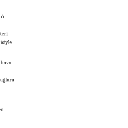
’ı
teri
isiyle
 hava
dağlara
en