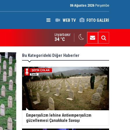
06 Ağustos 2026
Perşembe
WEB TV
FOTO GALERİ
Diyarbakır
ak: Silah bırakmayan gruplara terör yasası uygulanacak
34 °C
Bu Kategorideki Diğer Haberler
Emperyalizm lehine Antiemperyalizm
güzellemesi Çanakkale Savaşı