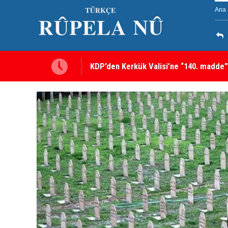
Ana 
KDP’den Kerkük Valisi’ne “140. madde”
Kerkük’te Kürt partilerden 7 maddelik o