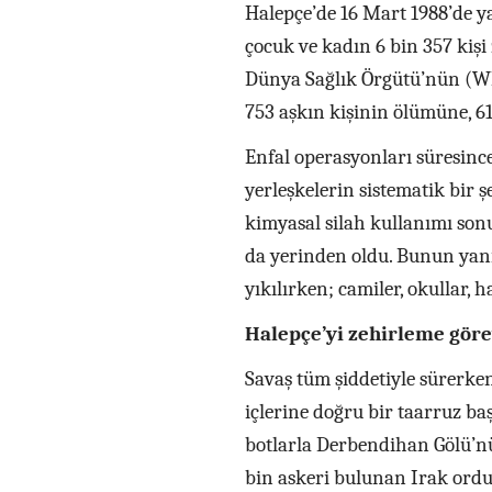
Halepçe’de 16 Mart 1988’de y
çocuk ve kadın 6 bin 357 kişi 
Dünya Sağlık Örgütü’nün (WH
753 aşkın kişinin ölümüne, 61
Enfal operasyonları süresinc
yerleşkelerin sistematik bir ş
kimyasal silah kullanımı son
da yerinden oldu. Bunun yanı
yıkılırken; camiler, okullar, ha
Halepçe’yi zehirleme görev
Savaş tüm şiddetiyle sürerken
içlerine doğru bir taarruz baş
botlarla Derbendihan Gölü’nü
bin askeri bulunan Irak ordus