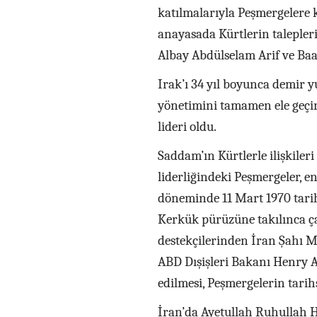
katılmalarıyla Peşmergelere k
anayasada Kürtlerin talepleri
Albay Abdülselam Arif ve Baas
Irak’ı 34 yıl boyunca demir
yönetimini tamamen ele geçi
lideri oldu.
Saddam’ın Kürtlerle ilişkileri
liderliğindeki Peşmergeler, 
döneminde 11 Mart 1970 tari
Kerkük pürüzüne takılınca ça
destekçilerinden İran Şahı 
ABD Dışişleri Bakanı Henry A
edilmesi, Peşmergelerin tarihs
İran’da Ayetullah Ruhullah 