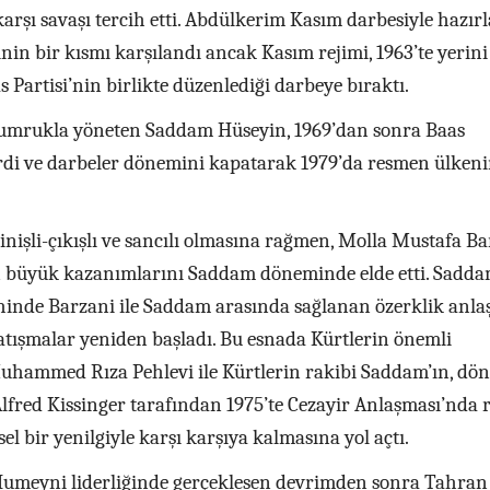
arşı savaşı tercih etti. Abdülkerim Kasım darbesiyle hazır
nin bir kısmı karşılandı ancak Kasım rejimi, 1963’te yerini
 Partisi’nin birlikte düzenlediği darbeye bıraktı.
 yumrukla yöneten Saddam Hüseyin, 1969’dan sonra Baas
rdi ve darbeler dönemini kapatarak 1979’da resmen ülken
 inişli-çıkışlı ve sancılı olmasına rağmen, Molla Mustafa B
en büyük kazanımlarını Saddam döneminde elde etti. Sadd
hinde Barzani ile Saddam arasında sağlanan özerklik anla
tışmalar yeniden başladı. Bu esnada Kürtlerin önemli
Muhammed Rıza Pehlevi ile Kürtlerin rakibi Saddam’ın, dö
lfred Kissinger tarafından 1975’te Cezayir Anlaşması’nda r
el bir yenilgiyle karşı karşıya kalmasına yol açtı.
Humeyni liderliğinde gerçekleşen devrimden sonra Tahran