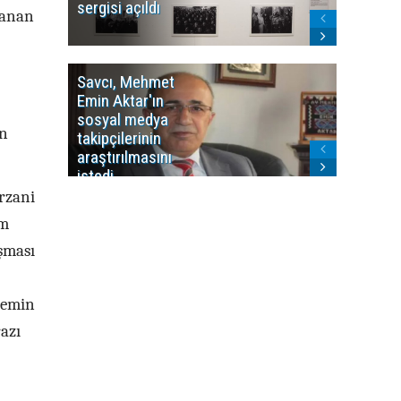
sergisi açıldı
program
lanan
sonlandı
Savcı, Mehmet
Kürdist
Emin Aktar'ın
Bölgesi 
sosyal medya
Washing
in
takipçilerinin
Gündem
araştırılmasını
ile ilişkil
istedi
arzani
am
şması
nemin
azı