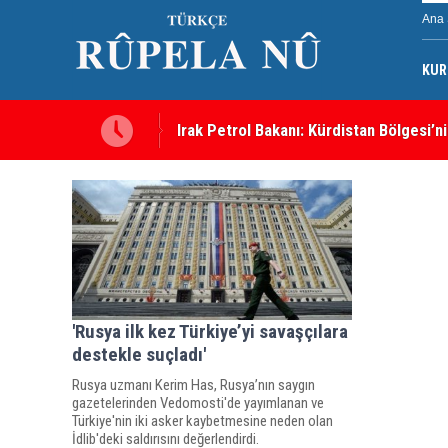
Ana 
KUR
Irak Petrol Bakanı: Kürdistan Bölgesi’ni
'Rusya ilk kez Türkiye’yi savaşçılara
destekle suçladı'
Rusya uzmanı Kerim Has, Rusya’nın saygın
gazetelerinden Vedomosti'de yayımlanan ve
Türkiye'nin iki asker kaybetmesine neden olan
İdlib'deki saldırısını değerlendirdi.