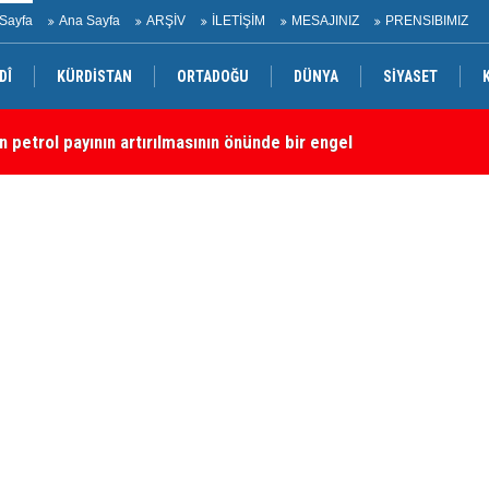
Sayfa
Ana Sayfa
ARŞİV
İLETİŞİM
MESAJINIZ
PRENSIBIMIZ
DÎ
KÜRDİSTAN
ORTADOĞU
DÜNYA
SİYASET
n petrol payının artırılmasının önünde bir engel yok
Sü