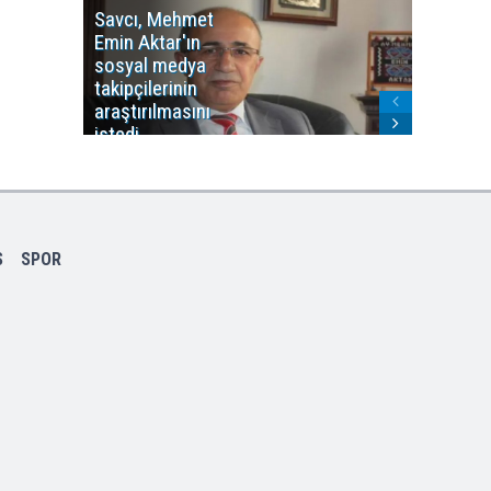
Savcı, Mehmet
Kürdist
Emin Aktar'ın
Bölgesi 
sosyal medya
Washing
takipçilerinin
Gündem
araştırılmasını
ile ilişkil
istedi
S
SPOR