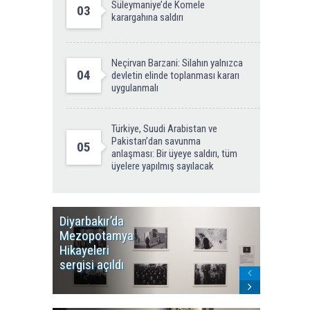
Süleymaniye’de Komele
03
karargahına saldırı
Neçirvan Barzani: Silahın yalnızca
04
devletin elinde toplanması kararı
uygulanmalı
Türkiye, Suudi Arabistan ve
Pakistan’dan savunma
05
anlaşması: Bir üyeye saldırı, tüm
üyelere yapılmış sayılacak
Diyarbakır’da
WDR, Kü
Mezopotamya
yayın y
Hikayeleri
Cosmo K
sergisi açıldı
program
sonlandı