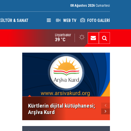
08 Ağustos 2026
Cumartesi
KÜLTÜR & SANAT
WEB TV
FOTO GALERİ
Diyarbakır
leymaniye’de Komele karargahına saldırı
39 °C
PWK: K
çocukl
derse 
Kürtlerin dijital kütüphanesi;
Arşîva Kurd