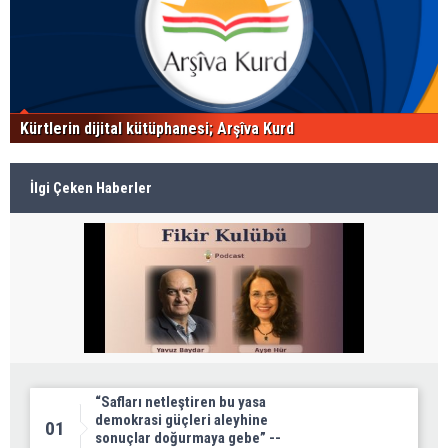
Kürtlerin dijital kütüphanesi; Arşîva Kurd
İlgi Çeken Haberler
“Safları netleştiren bu yasa
demokrasi güçleri aleyhine
01
sonuçlar doğurmaya gebe” --