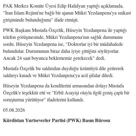
PAK Merkez Komite Üyesi Edip Halidyan yaptığı açıklamada,
"İran İslam Rejimi'ne bağlı bir ajanın Mükri Yezdanpena'ya suikast
girişiminde bulunduğunu" ifade etmişti.
PWK Başkanı Mustafa Özçelik, Hüseyin Yezdanpena ile yaptığı
telefon görüşmesinde, Mükri Yezdanpena'nın sağlık durumunu
sordu. Hüseyin Yezdanpena ise, "Doktorlar iyi bir müdahalede
bulundular. Durumunun biraz daha iyiye gittiğini söylüyorlar.
Ancak 24 saat boyunca beklememiz gerekecek" dedi.
Mustafa Özçelik bu saldırıdan duyduğu üzüntüyü dile getirerek
saldırıyı kınadı ve Mükri Yezdanpena'ya acil şifalar diledi.
Hüseyin Yezdanpena da kendilerini armasından dolayı Mustafa
Özçelik'e teşekkür etti ve "Erbil Asayişi olayla ilgili geniş çaplı bir
soruşturma yürütüyor" ifadelerini kullandı.
05.08.2026
Kürdistan Yurtseverler Partisi (PWK) Basın Bürosu