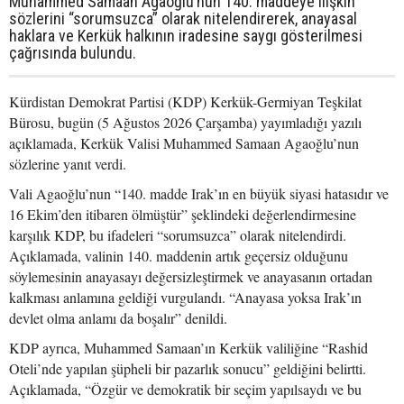
Muhammed Samaan Agaoğlu’nun 140. maddeye ilişkin
sözlerini “sorumsuzca” olarak nitelendirerek, anayasal
haklara ve Kerkük halkının iradesine saygı gösterilmesi
çağrısında bulundu.
Kürdistan Demokrat Partisi (KDP) Kerkük-Germiyan Teşkilat
Bürosu, bugün (5 Ağustos 2026 Çarşamba) yayımladığı yazılı
açıklamada, Kerkük Valisi Muhammed Samaan Agaoğlu’nun
sözlerine yanıt verdi.
Vali Agaoğlu’nun “140. madde Irak’ın en büyük siyasi hatasıdır ve
16 Ekim’den itibaren ölmüştür” şeklindeki değerlendirmesine
karşılık KDP, bu ifadeleri “sorumsuzca” olarak nitelendirdi.
Açıklamada, valinin 140. maddenin artık geçersiz olduğunu
söylemesinin anayasayı değersizleştirmek ve anayasanın ortadan
kalkması anlamına geldiği vurgulandı. “Anayasa yoksa Irak’ın
devlet olma anlamı da boşalır” denildi.
KDP ayrıca, Muhammed Samaan’ın Kerkük valiliğine “Rashid
Oteli’nde yapılan şüpheli bir pazarlık sonucu” geldiğini belirtti.
Açıklamada, “Özgür ve demokratik bir seçim yapılsaydı ve bu