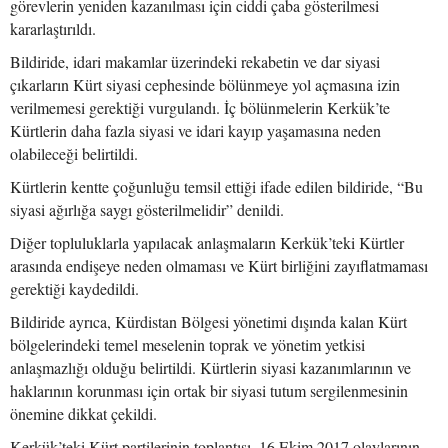
görevlerin yeniden kazanılması için ciddi çaba gösterilmesi
kararlaştırıldı.
Bildiride, idari makamlar üzerindeki rekabetin ve dar siyasi
çıkarların Kürt siyasi cephesinde bölünmeye yol açmasına izin
verilmemesi gerektiği vurgulandı. İç bölünmelerin Kerkük’te
Kürtlerin daha fazla siyasi ve idari kayıp yaşamasına neden
olabileceği belirtildi.
Kürtlerin kentte çoğunluğu temsil ettiği ifade edilen bildiride, “Bu
siyasi ağırlığa saygı gösterilmelidir” denildi.
Diğer topluluklarla yapılacak anlaşmaların Kerkük’teki Kürtler
arasında endişeye neden olmaması ve Kürt birliğini zayıflatmaması
gerektiği kaydedildi.
Bildiride ayrıca, Kürdistan Bölgesi yönetimi dışında kalan Kürt
bölgelerindeki temel meselenin toprak ve yönetim yetkisi
anlaşmazlığı olduğu belirtildi. Kürtlerin siyasi kazanımlarının ve
haklarının korunması için ortak bir siyasi tutum sergilenmesinin
önemine dikkat çekildi.
Kerkük’teki Kürt partilerinin toplantısı, 16 Ekim 2017 olaylarının