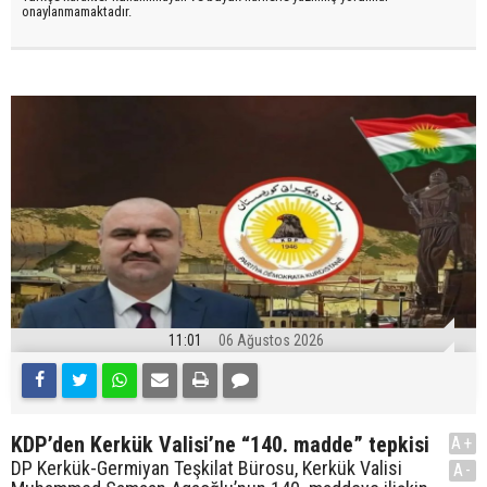
onaylanmamaktadır.
11:01
06 Ağustos 2026
KDP’den Kerkük Valisi’ne “140. madde” tepkisi
A+
DP Kerkük-Germiyan Teşkilat Bürosu, Kerkük Valisi
A-