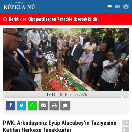
Kerkük’te Kürt partilerden 7 maddelik ortak bildiri
Irak: Silah
18:11
01 Haziran 2026
PWK: Arkadaşımız Eyüp Alacabey’in Taziyesine
A+
Katılan Herkese Teşekkürler
A-