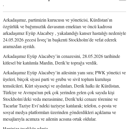
.
Arkadaşımız, partimizin kurucusu ve yöneticisi, Kürdistan’ın
özgürlük ve bağımsızlık davasının emektarı ve öncü kadrosu
arkadaşımız Eyüp Alacabey , yakalandığı kanser hastalığı nedeniyle
24.05.2026 gecesi İsveç’in başkenti Stockholm’de vefat ederek
aramızdan ayrıldı.
Arkadaşımız Eyüp Alacabey’in cenazesini, 28.05.2026 tarihinde
kitlesel bir katılımla Mardin, Derik’te toprağa verdik.
Arkadaşımız Eyüp Alacabey’in ailesinin yanı sıra; PWK yönetici ve
üyeleri, birçok siyasi parti ve grubu ve sivil toplum kuruluşu
temsilcileri, Kürt siyasetçi ve aydınları, Derik halkı ile Kürdistan,
Türkiye ve Avrupa'nın pek çok yerinden gelen çok sayıda kişi
Stockholm’deki veda merasimine, Derik’teki cenaze törenine ve
Tacarlar Taziye Evi’ndeki taziyeye katılarak; telefon, e-posta ve
sosyal medya platformları üzerinden gönderdikleri açıklama ve
mesajlarıyla acımıza ve ailenin acısına ortak oldular.
Hepinize teşekkür ederiz.