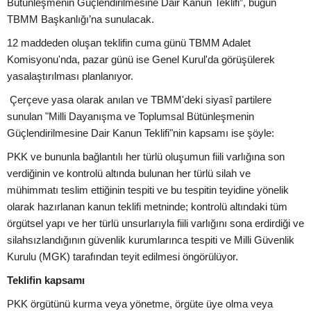
Bütünleşmenin Güçlendirilmesine Dair Kanun Teklifi”, bugün
TBMM Başkanlığı’na sunulacak.
12 maddeden oluşan teklifin cuma günü TBMM Adalet
Komisyonu'nda, pazar günü ise Genel Kurul'da görüşülerek
yasalaştırılması planlanıyor.
Çerçeve yasa olarak anılan ve TBMM'deki siyasî partilere
sunulan "Milli Dayanışma ve Toplumsal Bütünleşmenin
Güçlendirilmesine Dair Kanun Teklifi"nin kapsamı ise şöyle:
PKK ve bununla bağlantılı her türlü oluşumun fiili varlığına son
verdiğinin ve kontrolü altında bulunan her türlü silah ve
mühimmatı teslim ettiğinin tespiti ve bu tespitin teyidine yönelik
olarak hazırlanan kanun teklifi metninde; kontrolü altındaki tüm
örgütsel yapı ve her türlü unsurlarıyla fiili varlığını sona erdirdiği ve
silahsızlandığının güvenlik kurumlarınca tespiti ve Milli Güvenlik
Kurulu (MGK) tarafından teyit edilmesi öngörülüyor.
Teklifin kapsamı
PKK örgütünü kurma veya yönetme, örgüte üye olma veya