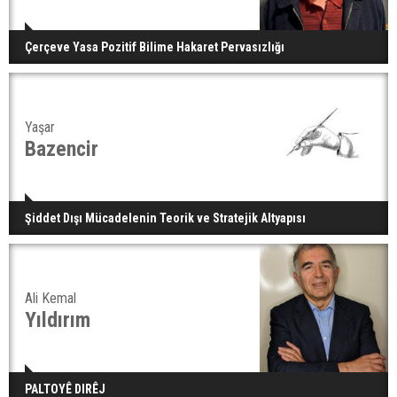
Çerçeve Yasa Pozitif Bilime Hakaret Pervasızlığı
Yaşar
Bazencir
Şiddet Dışı Mücadelenin Teorik ve Stratejik Altyapısı
Ali Kemal
Yıldırım
PALTOYÊ DIRÊJ