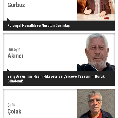
Gürbüz
Kolonyal Hamallık ve Nurettin Demirtaş
Hüseyin
Akıncı
Barış Arayışının Hazin Hikayesi ve Çerçeve Yasasının Buruk
Gündemi!
Şefik
Çolak