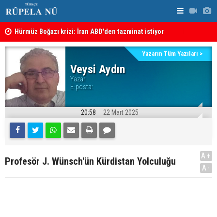
şı
Hürmüz Boğazı krizi: İran ABD'den tazminat istiyor
İran'dan Hü
Yazarın Tüm Yazıları >
Veysi Aydın
Yazar
E-posta:
20:58
22 Mart 2025
A+
Profesör J. Wünsch'ün Kürdistan Yolculuğu
A-