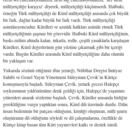
milliyetçiliğe karşıyız’ diyerek, milliyetçiliği küçümserdi. Halbuki,
örneğin Türk milliyetçiliği ile Kürd milliyetçiliği arasında çok büyük
bir fark, dağlar kadar büyük bir fark vardı. Türk milliyetçiliği
asimilasyoncudur. Kürdleri ve azınlık halkları asimile etmek Türk
milliyetçiliğinin şaşmaz bir görevidir. Halbuki Kürd milliyetçiliğinin,
baskı-zulüm altında kalan, inkarla, redle, çeşitli yasaklarla karşılaşan
Kürdleri, Kürd değerlerinin gün yüzüne çıkarmak gibi bir içeriği
vardır. Bugün Kürdler arasında Kürd milliyetçiliğine daha olumlu
bir yaklaşım var.
Yukarıda sözünü ettiğimiz iftar yemeği, Nûbihar Dergisi İmtiyaz
Sahibi ve Genel Yayın Yönetmeni Süleyman Çevik’in Kürtçe
konuşmasıyla başladı. Süleyman Çevik, yemek gecesi Halepçe
soykırımının yıldönümüne denk geldiği için, Halepçe’de yaşamını
yitirenleri anarak sözlerine başladı. Çevik, Kürdler arasında birliğin
gerekliliğine vurgu yaptıktan sonra, Kürd dili üzerinde durdu. Dilin
insan bedeninin bir parçası olduğunu, kimliği oluşturan, milli şuuru
oluşturanın dil olduğunu söyledi ve dil çalışmalarına, özellikle de
Kürtçe kitap basan tüm Kürt yayınevleri katkı ve destek istedi.