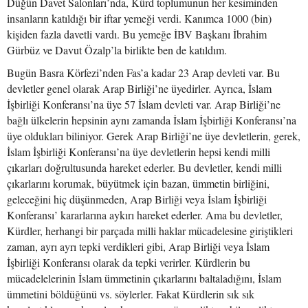
Düğün Davet Salonları’nda, Kürd toplumunun her kesiminden
insanların katıldığı bir iftar yemeği verdi. Kanımca 1000 (bin)
kişiden fazla davetli vardı. Bu yemeğe İBV Başkanı İbrahim
Gürbüz ve Davut Özalp’la birlikte ben de katıldım.
Bugün Basra Körfezi’nden Fas’a kadar 23 Arap devleti var. Bu
devletler genel olarak Arap Birliği’ne üyedirler. Ayrıca, İslam
İşbirliği Konferansı’na üye 57 İslam devleti var. Arap Birliği’ne
bağlı ülkelerin hepsinin aynı zamanda İslam İşbirliği Konferansı’na
üye oldukları biliniyor. Gerek Arap Birliği’ne üye devletlerin, gerek,
İslam İşbirliği Konferansı’na üye devletlerin hepsi kendi milli
çıkarları doğrultusunda hareket ederler. Bu devletler, kendi milli
çıkarlarını korumak, büyütmek için bazan, ümmetin birliğini,
geleceğini hiç düşünmeden, Arap Birliği veya İslam İşbirliği
Konferansı’ kararlarına aykırı hareket ederler. Ama bu devletler,
Kürdler, herhangi bir parçada milli haklar mücadelesine giriştikleri
zaman, ayrı ayrı tepki verdikleri gibi, Arap Birliği veya İslam
İşbirliği Konferansı olarak da tepki verirler. Kürdlerin bu
mücadelelerinin İslam ümmetinin çıkarlarını baltaladığını, İslam
ümmetini böldüğünü vs. söylerler. Fakat Kürdlerin sık sık