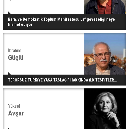
Barış ve Demokratik Toplum Manifestosu Laf gevezeliği neye
hizmet ediyor
İbrahim
Güçlü
TERÖRSÜZ TÜRKİYE YASA TASLAĞI” HAKKINDA İLK TESPİTLER…
Yüksel
Avşar