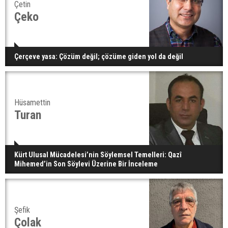
Çetin
Çeko
Çerçeve yasa: Çözüm değil; çözüme giden yol da değil
Hüsamettin
Turan
Kürt Ulusal Mücadelesi’nin Söylemsel Temelleri: Qazî
Mihemed’in Son Söylevi Üzerine Bir İnceleme
Şefik
Çolak