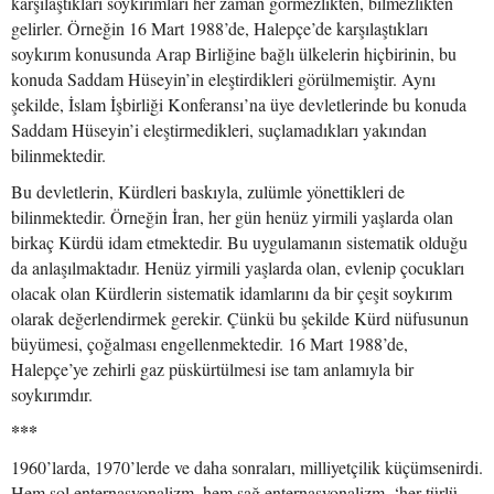
karşılaştıkları soykırımları her zaman görmezlikten, bilmezlikten
gelirler. Örneğin 16 Mart 1988’de, Halepçe’de karşılaştıkları
soykırım konusunda Arap Birliğine bağlı ülkelerin hiçbirinin, bu
konuda Saddam Hüseyin’in eleştirdikleri görülmemiştir. Aynı
şekilde, İslam İşbirliği Konferansı’na üye devletlerinde bu konuda
Saddam Hüseyin’i eleştirmedikleri, suçlamadıkları yakından
bilinmektedir.
Bu devletlerin, Kürdleri baskıyla, zulümle yönettikleri de
bilinmektedir. Örneğin İran, her gün henüz yirmili yaşlarda olan
birkaç Kürdü idam etmektedir. Bu uygulamanın sistematik olduğu
da anlaşılmaktadır. Henüz yirmili yaşlarda olan, evlenip çocukları
olacak olan Kürdlerin sistematik idamlarını da bir çeşit soykırım
olarak değerlendirmek gerekir. Çünkü bu şekilde Kürd nüfusunun
büyümesi, çoğalması engellenmektedir. 16 Mart 1988’de,
Halepçe’ye zehirli gaz püskürtülmesi ise tam anlamıyla bir
soykırımdır.
***
1960’larda, 1970’lerde ve daha sonraları, milliyetçilik küçümsenirdi.
Hem sol enternasyonalizm, hem sağ enternasyonalizm, ‘her türlü