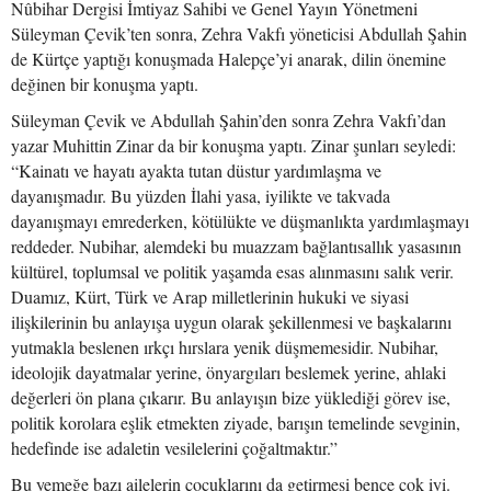
Nûbihar Dergisi İmtiyaz Sahibi ve Genel Yayın Yönetmeni
Süleyman Çevik’ten sonra, Zehra Vakfı yöneticisi Abdullah Şahin
de Kürtçe yaptığı konuşmada Halepçe’yi anarak, dilin önemine
değinen bir konuşma yaptı.
Süleyman Çevik ve Abdullah Şahin’den sonra Zehra Vakfı’dan
yazar Muhittin Zinar da bir konuşma yaptı. Zinar şunları seyledi:
“Kainatı ve hayatı ayakta tutan düstur yardımlaşma ve
dayanışmadır. Bu yüzden İlahi yasa, iyilikte ve takvada
dayanışmayı emrederken, kötülükte ve düşmanlıkta yardımlaşmayı
reddeder. Nubihar, alemdeki bu muazzam bağlantısallık yasasının
kültürel, toplumsal ve politik yaşamda esas alınmasını salık verir.
Duamız, Kürt, Türk ve Arap milletlerinin hukuki ve siyasi
ilişkilerinin bu anlayışa uygun olarak şekillenmesi ve başkalarını
yutmakla beslenen ırkçı hırslara yenik düşmemesidir. Nubihar,
ideolojik dayatmalar yerine, önyargıları beslemek yerine, ahlaki
değerleri ön plana çıkarır. Bu anlayışın bize yüklediği görev ise,
politik korolara eşlik etmekten ziyade, barışın temelinde sevginin,
hedefinde ise adaletin vesilelerini çoğaltmaktır.”
Bu yemeğe bazı ailelerin çocuklarını da getirmesi bence çok iyi.