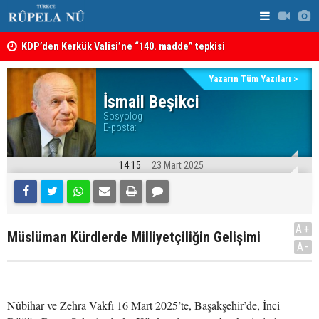
KDP’den Kerkük Valisi’ne “140. madde” tepkisi
Irak: Silah
Kerkük’te Kürt partilerden 7 maddelik ortak bildiri
Yazarın Tüm Yazıları >
İsmail Beşikci
Sosyolog
E-posta:
14:15
23 Mart 2025
A+
Müslüman Kürdlerde Milliyetçiliğin Gelişimi
A-
Nûbihar ve Zehra Vakfı 16 Mart 2025’te, Başakşehir’de, İnci