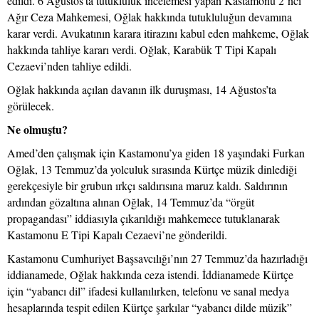
edildi. 6 Ağustos’ta tutukluluk incelemesi yapan Kastamonu 2’nci
Ağır Ceza Mahkemesi, Oğlak hakkında tutukluluğun devamına
karar verdi. Avukatının karara itirazını kabul eden mahkeme, Oğlak
hakkında tahliye kararı verdi. Oğlak, Karabük T Tipi Kapalı
Cezaevi’nden tahliye edildi.
Oğlak hakkında açılan davanın ilk duruşması, 14 Ağustos’ta
görülecek.
Ne olmuştu?
Amed’den çalışmak için Kastamonu’ya giden 18 yaşındaki Furkan
Oğlak, 13 Temmuz’da yolculuk sırasında Kürtçe müzik dinlediği
gerekçesiyle bir grubun ırkçı saldırısına maruz kaldı. Saldırının
ardından gözaltına alınan Oğlak, 14 Temmuz’da “örgüt
propagandası” iddiasıyla çıkarıldığı mahkemece tutuklanarak
Kastamonu E Tipi Kapalı Cezaevi’ne gönderildi.
Kastamonu Cumhuriyet Başsavcılığı’nın 27 Temmuz’da hazırladığı
iddianamede, Oğlak hakkında ceza istendi. İddianamede Kürtçe
için “yabancı dil” ifadesi kullanılırken, telefonu ve sanal medya
hesaplarında tespit edilen Kürtçe şarkılar “yabancı dilde müzik”