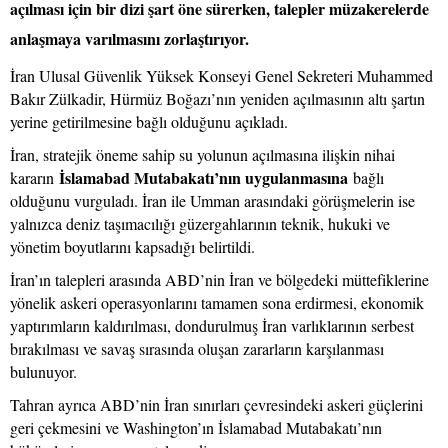
açılması için bir dizi şart öne sürerken, talepler müzakerelerde
anlaşmaya varılmasını zorlaştırıyor.
İran Ulusal Güvenlik Yüksek Konseyi Genel Sekreteri Muhammed
Bakır Zülkadir, Hürmüz Boğazı’nın yeniden açılmasının altı şartın
yerine getirilmesine bağlı olduğunu açıkladı.
İran, stratejik öneme sahip su yolunun açılmasına ilişkin nihai
İslamabad Mutabakatı’nın uygulanmasına
kararın
bağlı
olduğunu vurguladı. İran ile Umman arasındaki görüşmelerin ise
yalnızca deniz taşımacılığı güzergahlarının teknik, hukuki ve
yönetim boyutlarını kapsadığı belirtildi.
İran’ın talepleri arasında ABD’nin İran ve bölgedeki müttefiklerine
yönelik askeri operasyonlarını tamamen sona erdirmesi, ekonomik
yaptırımların kaldırılması, dondurulmuş İran varlıklarının serbest
bırakılması ve savaş sırasında oluşan zararların karşılanması
bulunuyor.
Tahran ayrıca ABD’nin İran sınırları çevresindeki askeri güçlerini
geri çekmesini ve Washington’ın İslamabad Mutabakatı’nın