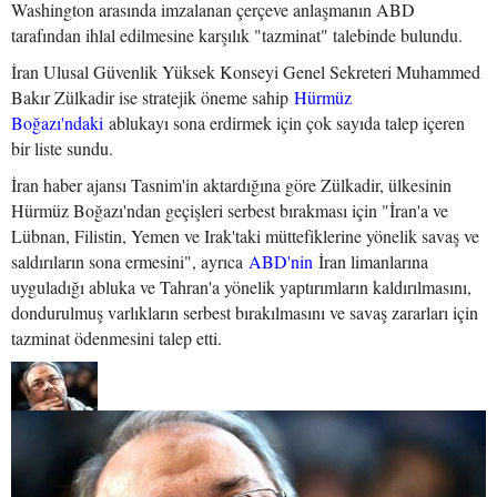
Washington arasında imzalanan çerçeve anlaşmanın ABD
tarafından ihlal edilmesine karşılık "tazminat" talebinde bulundu.
İran Ulusal Güvenlik Yüksek Konseyi Genel Sekreteri Muhammed
Bakır Zülkadir ise stratejik öneme sahip
Hürmüz
Boğazı'ndaki
ablukayı sona erdirmek için çok sayıda talep içeren
bir liste sundu.
İran haber ajansı Tasnim'in aktardığına göre Zülkadir, ülkesinin
Hürmüz Boğazı'ndan geçişleri serbest bırakması için "İran'a ve
Lübnan, Filistin, Yemen ve Irak'taki müttefiklerine yönelik savaş ve
saldırıların sona ermesini", ayrıca
ABD'nin
İran limanlarına
uyguladığı abluka ve Tahran'a yönelik yaptırımların kaldırılmasını,
dondurulmuş varlıkların serbest bırakılmasını ve savaş zararları için
tazminat ödenmesini talep etti.