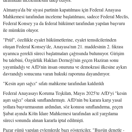
Almanya'da bir siyasi partinin kapatılması için Federal Anayasa
Mahkemesi tarafından inceleme başlatılması, sadece Federal Meclis,
Federal Konsey ya da federal hükümet tarafından yapılan başvuru
ile mümkün oluyor.
"Prüf", özellikle eyalet hükümetlerine, eyalet temsilcilerinden
oluşan Federal Konsey'de, Anayasa'nın 21. maddesinin 2. fıkrası
uyarınca gerekli süreci başlatmaları çağrısında bulunuyor. Girişim
bu talebini, Özgürlük Hakları Derneği'nin geçen Haziran sonu
yayımladığı ve AfD'nin insan onuruna ve demokrasi ilkesine aykırı
davrandığı sonucuna varan hukuki raporuna dayandırıyor.
"Kesin aşırı sağcı" sıfatı mahkeme tarafından kaldırıldı
Federal Anayasayı Koruma Teşkilatı, Mayıs 2025'te AfD'yi "kesin
aşırı sağcı" olarak sınıflandırmıştı. AfD'nin bu karara karşı yasal
yollara başvurmasının ardından, söz konusu sınıflandırma, geçen
Şubat ayında Köln İdare Mahkemesi tarafından acil yargılama
süreci sonunda alınan kararla iptal edilmişti.
Pazar günü yapılan eylemlerde bazı göstericiler, "Bugün denetle -