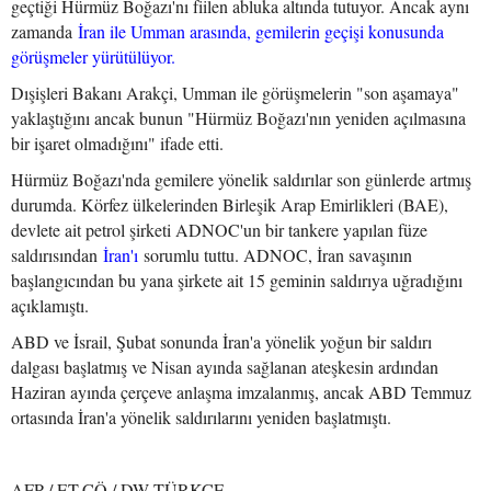
geçtiği Hürmüz Boğazı'nı fiilen abluka altında tutuyor. Ancak aynı
zamanda
İran ile Umman arasında, gemilerin geçişi konusunda
görüşmeler yürütülüyor.
Dışişleri Bakanı Arakçi, Umman ile görüşmelerin "son aşamaya"
yaklaştığını ancak bunun "Hürmüz Boğazı'nın yeniden açılmasına
bir işaret olmadığını" ifade etti.
Hürmüz Boğazı'nda gemilere yönelik saldırılar son günlerde artmış
durumda. Körfez ülkelerinden Birleşik Arap Emirlikleri (BAE),
devlete ait petrol şirketi ADNOC'un bir tankere yapılan füze
saldırısından
İran'ı
sorumlu tuttu. ADNOC, İran savaşının
başlangıcından bu yana şirkete ait 15 geminin saldırıya uğradığını
açıklamıştı.
ABD ve İsrail, Şubat sonunda İran'a yönelik yoğun bir saldırı
dalgası başlatmış ve Nisan ayında sağlanan ateşkesin ardından
Haziran ayında çerçeve anlaşma imzalanmış, ancak ABD Temmuz
ortasında İran'a yönelik saldırılarını yeniden başlatmıştı.
AFP / ET,CÖ / DW TÜRKÇE