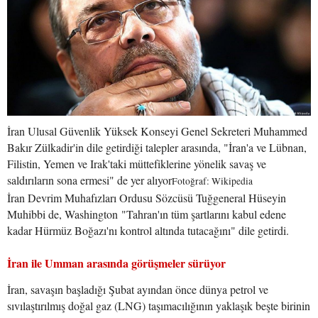
İran Ulusal Güvenlik Yüksek Konseyi Genel Sekreteri Muhammed
Bakır Zülkadir'in dile getirdiği talepler arasında, "İran'a ve Lübnan,
Filistin, Yemen ve Irak'taki müttefiklerine yönelik savaş ve
saldırıların sona ermesi" de yer alıyor
Fotoğraf: Wikipedia
İran Devrim Muhafızları Ordusu Sözcüsü Tuğgeneral Hüseyin
Muhibbi de, Washington "Tahran'ın tüm şartlarını kabul edene
kadar Hürmüz Boğazı'nı kontrol altında tutacağını" dile getirdi.
İran ile Umman arasında görüşmeler sürüyor
İran, savaşın başladığı Şubat ayından önce dünya petrol ve
sıvılaştırılmış doğal gaz (LNG) taşımacılığının yaklaşık beşte birinin