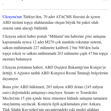
.
Ukrayna'nın
Türkiye'den, 70 adet ATACMS füzesini de içeren
ABD üretimi topçu silahlarından oluşan büyük bir paket silah
sistemi satın alacağı bildirildi.
Ukrayna askerî haber portalı "Militarni"nin haberine göre anlaşma
kapsamında ayrıca 12 adet M270 çok namlulu roketatar sistemi,
salkım mühimmatlı 227 milimetre kalibreli 2 bin 500'den fazla
topçu roketi ve salkım mühimmatlı 203 milimetre çaplı 47 bin topçu
mermisi bulunuyor.
Ukrayna portalının haberi, ABD Dışişleri Bakanlığı'nın Kongre'ye
ilettiği, 6 Ağustos tarihli ABD Kongresi Resmî Tutanağı belgelerine
dayanıyor.
Buna göre ABD hükümeti, 283 milyon ABD doları (245 milyon
euro) değerindeki anlaşmayı onaylıyor. Senato ve Temsilciler
Meclisi'nin 15 gün içinde itiraz etmemesi hâlinde anlaşma tamamen
onaylanmış sayılacak. Konuyla ilgili açıklamalara göre Ankara,
Türk Silahlı Kuvvetleri'nin envanterindeki eski model silahları