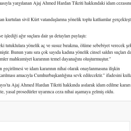
masıyla yargılanan Ajaj Ahmed Hardan Tikriti hakkındaki idam cezasını
n kurtulan sivil Kürt vatandaşlarına yönelik toplu katliamlar gerçekleş
işlediği ağır suçlara dair şu detayları paylaştı:
 tutuklulara yönelik aç ve susuz bırakma, ölüme sebebiyet verecek şe
iştir. Bunun yanı sıra çok sayıda kadına yönelik cinsel saldırı suçları da
lemler mahkumiyet kararının temel dayanağını oluşturmuştur."
 geçirilmesi ve idam kararının nihai olarak onaylanmasına ilişkin
rılması amacıyla Cumhurbaşkanlığına sevk edilecektir." ifadesini kull
s'ta Ajaj Ahmed Hardan Tikriti hakkında asılarak idam edilme kararı 
kte, yasal prosedürler uyarınca ceza nihai aşamaya gelmiş oldu.