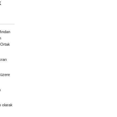
k
.
fından
n
 Ortak
rarı
 üzere
n
ı olarak