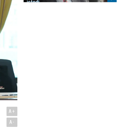
istedi
A+
A-