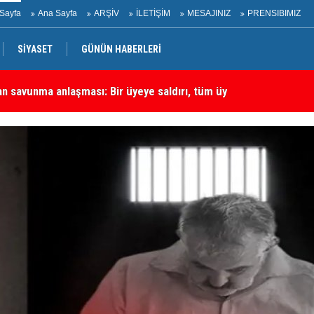
Sayfa
Ana Sayfa
ARŞİV
İLETİŞİM
MESAJINIZ
PRENSIBIMIZ
an savunma anlaşması: Bir üyeye saldırı, tüm üyelere yapılmış
SİYASET
GÜNÜN HABERLERİ
Ha
rtadoğu'daki En Önemli Güvenlik Ortaklarından Biri