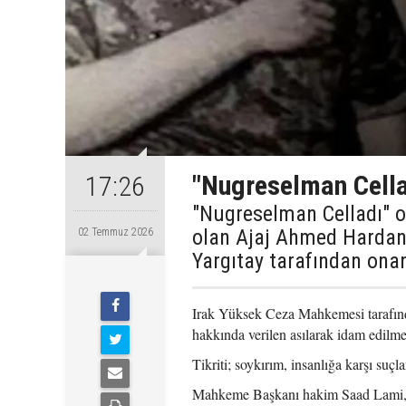
"Nugreselman Cella
17:26
"Nugreselman Celladı" ol
olan Ajaj Ahmed Hardan 
02 Temmuz 2026
Yargıtay tarafından onand
Irak Yüksek Ceza Mahkemesi tarafınd
hakkında verilen asılarak idam edilm
Tikriti; soykırım, insanlığa karşı suç
Mahkeme Başkanı hakim Saad Lami, Ir