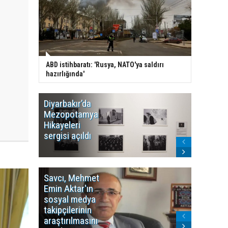
ABD istihbaratı: 'Rusya, NATO'ya saldırı
hazırlığında'
Diyarbakır’da
WDR, Kü
Mezopotamya
yayın y
Hikayeleri
Cosmo K
sergisi açıldı
program
sonlandı
Savcı, Mehmet
Kürdist
Emin Aktar'ın
Bölgesi 
sosyal medya
Washing
takipçilerinin
Gündem
araştırılmasını
ile ilişkil