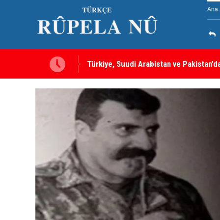
Ana 
Türkiye, Suudi Arabistan ve Pakistan’d
sayılacak
MEI Raporu: Peşmerge, Washington'ın O