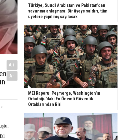
Türkiye, Suudi Arabistan ve Pakistan’dan
savunma anlaşması: Bir üyeye saldırı, tüm
üyelere yapılmış sayılacak
A+
den
A-
ın
MEI Raporu: Peşmerge, Washington'ın
Ortadoğu'daki En Önemli Güvenlik
Ortaklarından Biri
i"
uştu.
fal