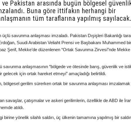
n ve Pakistan arasında bugün bölgesel güvenli
zalandı. Buna göre ittifakın herhangi bir
 anlaşmanın tüm taraflarına yapılmış sayılacak
n üçlü savunma anlaşması imzaladı. Pakistan Dışişleri Bakanlığı tara
Erdoğan, Suudi Arabistan Veliaht Prensi ve Başbakanı Muhammed bi
baz Şerif, Mekke’de düzenlenen “Ortak Savunma Zirvesi”nde Mekke
ü savunma anlaşmasının “bölgede ve ötesinde barış, güvenlik ve istik
r gelecek için ortak hareket etmeyi” amaçladığı belirtildi.
an, bölgesel gerilim sürerken ortak bir savunma anlaşması imzalamak
tan savaşlar, çatışmalar ve askeri gerilimlerin, özellikle de ABD ile İra
nemde atıldı.
irine yönelik silahlı saldırı, üç ülkenin tamamına yapılmış bir saldır