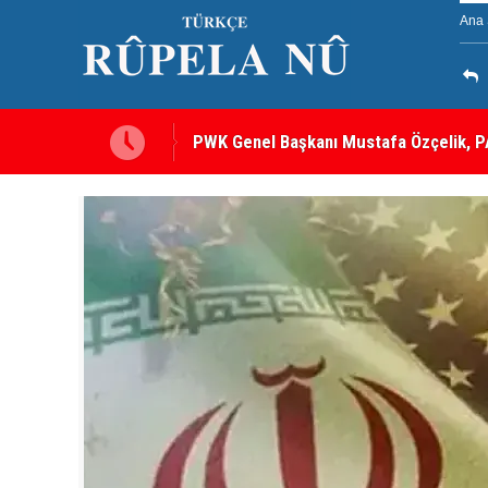
Ana 
PWK Genel Başkanı Mustafa Özçelik, PA
Görüştü
12 maddelik çerçeve yasanın tam metni 