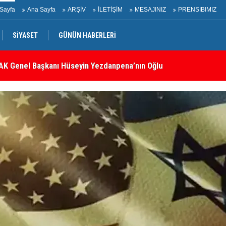
Sayfa
Ana Sayfa
ARŞİV
İLETİŞİM
MESAJINIZ
PRENSIBIMIZ
SİYASET
GÜNÜN HABERLERİ
K Genel Başkanı Hüseyin Yezdanpena’nın Oğlu İçin Kendisiyle
İr
belli oldu: İşte tam metin!