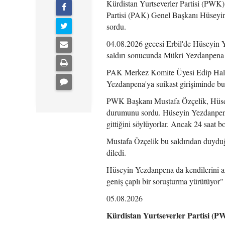
Kürdistan Yurtseverler Partisi (PWK
Partisi (PAK) Genel Başkanı Hüseyin
sordu.
04.08.2026 gecesi Erbil'de Hüseyin Y
saldırı sonucunda Mükri Yezdanpena 
PAK Merkez Komite Üyesi Edip Halidy
Yezdanpena'ya suikast girişiminde bu
PWK Başkanı Mustafa Özçelik, Hüsey
durumunu sordu. Hüseyin Yezdanpena 
gittiğini söylüyorlar. Ancak 24 saat
Mustafa Özçelik bu saldırıdan duyduğu
diledi.
Hüseyin Yezdanpena da kendilerini arm
geniş çaplı bir soruşturma yürütüyor" 
05.08.2026
Kürdistan Yurtseverler Partisi (