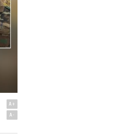
ı
A+
A-