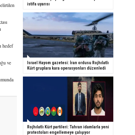
istifa uyarısı
lirtilen
tası
ı
in hedef
uğu ve
Israel Hayom gazetesi: İran ordusu Rojhılatlı
Kürt gruplara kara operasyonları düzenledi
urumunda
Rojhılatlı Kürt partileri: Tahran idamlarla yeni
protestoları engellemeye çalışıyor