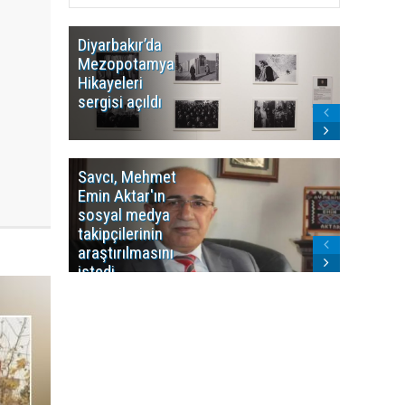
Diyarbakır’da
WDR, Kü
Mezopotamya
yayın y
Hikayeleri
Cosmo K
sergisi açıldı
program
sonlandı
Savcı, Mehmet
Kürdist
Emin Aktar'ın
Bölgesi 
sosyal medya
Washing
takipçilerinin
Gündem
araştırılmasını
ile ilişkil
istedi