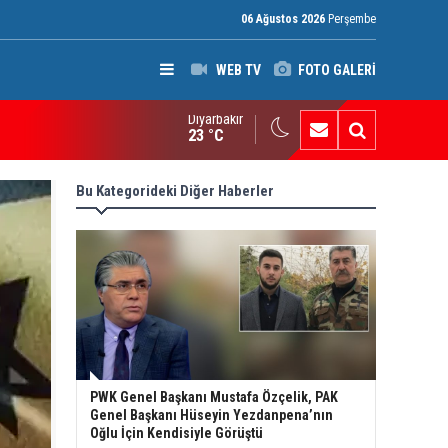
06 Ağustos 2026
Perşembe
WEB TV
FOTO GALERİ
Diyarbakır
an’da Pezeşkiyan gerilimi: Hamaney’den istifa uyarısı
23 °C
Bu Kategorideki Diğer Haberler
PWK Genel Başkanı Mustafa Özçelik, PAK
Genel Başkanı Hüseyin Yezdanpena’nın
Oğlu İçin Kendisiyle Görüştü