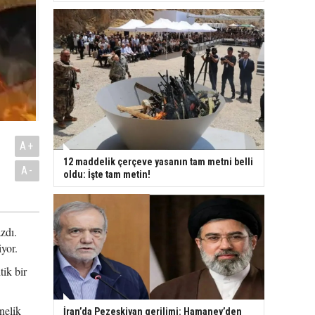
A+
12 maddelik çerçeve yasanın tam metni belli
A-
oldu: İşte tam metin!
zdı.
yor.
ik bir
nelik
İran’da Pezeşkiyan gerilimi: Hamaney’den