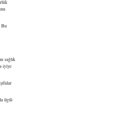
rlük
unu
. Bu
n sağlık
 iyiye
şifalar
 ilgili