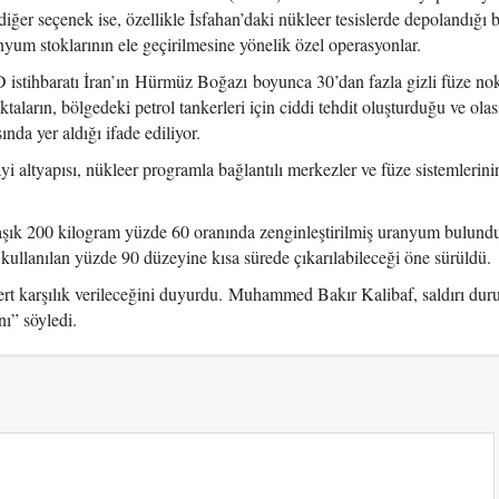
iğer seçenek ise, özellikle İsfahan’daki nükleer tesislerde depolandığı be
yum stoklarının ele geçirilmesine yönelik özel operasyonlar.
 istihbaratı İran’ın Hürmüz Boğazı boyunca 30’dan fazla gizli füze nok
aların, bölgedeki petrol tankerleri için ciddi tehdit oluşturduğu ve olas
ında yer aldığı ifade ediliyor.
sanayi altyapısı, nükleer programla bağlantılı merkezler ve füze sistemlerin
laşık 200 kilogram yüzde 60 oranında zenginleştirilmiş uranyum bulund
kullanılan yüzde 90 düzeyine kısa sürede çıkarılabileceği öne sürüldü.
ıya sert karşılık verileceğini duyurdu. Muhammed Bakır Kalibaf, saldırı d
nı” söyledi.