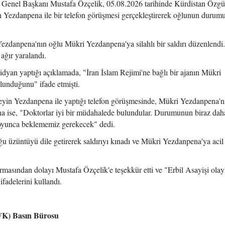
) Genel Başkanı Mustafa Özçelik, 05.08.2026 tarihinde Kürdistan Özgü
 Yezdanpena ile bir telefon görüşmesi gerçekleştirerek oğlunun durum
ezdanpena'nın oğlu Mükri Yezdanpena'ya silahlı bir saldırı düzenlendi
ağır yaralandı.
an yaptığı açıklamada, "İran İslam Rejimi'ne bağlı bir ajanın Mükri
lunduğunu" ifade etmişti.
in Yezdanpena ile yaptığı telefon görüşmesinde, Mükri Yezdanpena'nı
ise, "Doktorlar iyi bir müdahalede bulundular. Durumunun biraz daha
 boyunca beklememiz gerekecek" dedi.
 üzüntüyü dile getirerek saldırıyı kınadı ve Mükri Yezdanpena'ya acil 
asından dolayı Mustafa Özçelik'e teşekkür etti ve "Erbil Asayişi olayla
ifadelerini kullandı.
PWK) Basın Bürosu